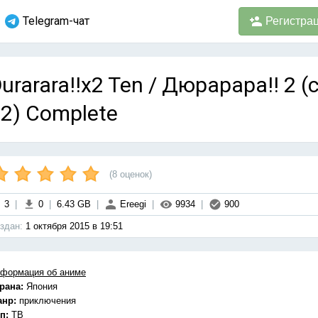
Telegram-чат
Регистра
urarara!!x2 Ten / Дюрарара!! 2 (
2) Complete
(
8
оценок)
3
|
0
|
6.43 GB
|
Ereegi
|
9934
|
900
здан:
1 октября 2015 в 19:51
формация об аниме
рана:
Япония
анр:
приключения
п:
ТВ