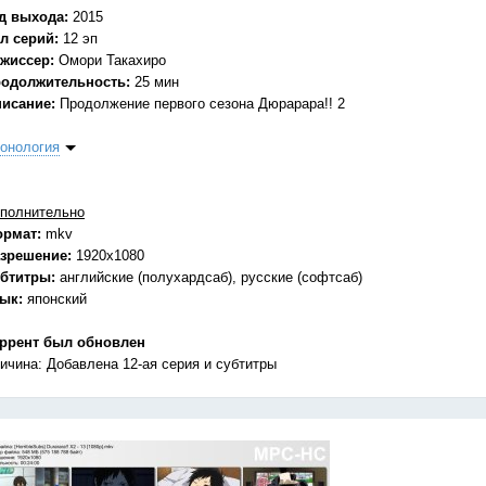
д выхода:
2015
л серий:
12 эп
жиссер:
Омори Такахиро
одолжительность:
25 мин
исание:
Продолжение первого сезона Дюрарара!! 2
онология
полнительно
ормат:
mkv
зрешение:
1920х1080
бтитры:
английские (полухардсаб), русские (софтсаб)
зык:
японский
ррент был обновлен
ичина: Добавлена 12-ая серия и субтитры