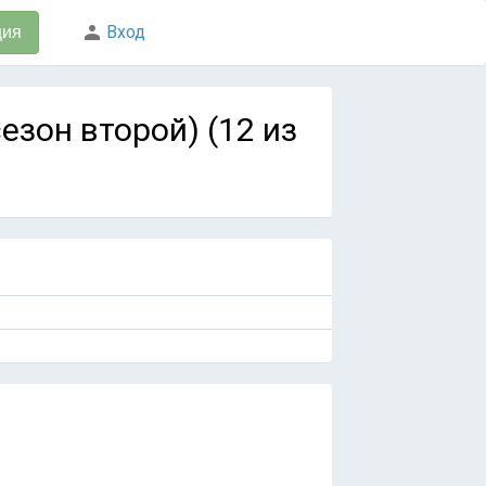
Вход
ция
сезон второй) (12 из