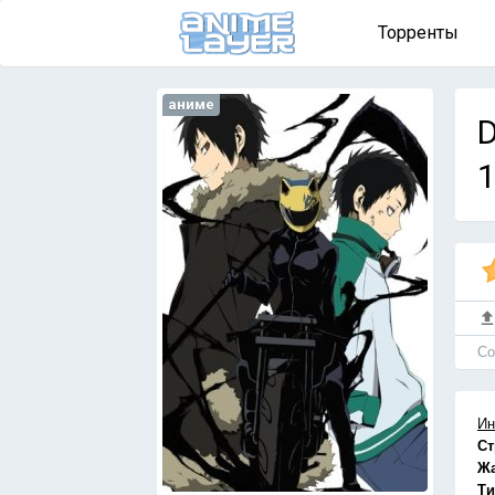
Торренты
аниме
D
1
Cо
Ин
Ст
Ж
Ти