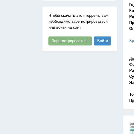
Го
Ко
Чтобы скачать этот торрент, вам
Ре
необходимо зарегистрироваться
Пр
или войти на сайт
Оп
Хр
Зарегистрироваться
Войти
До
Ф
Ра
Су
Я
То
Пр