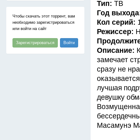
Тип:
ТВ
Год выхода
Чтобы скачать этот торрент, вам
Кол серий:
необходимо зарегистрироваться
или войти на сайт
Режиссер:
Н
Продолжит
Зарегистрироваться
Войти
Описание:
замечает ст
сразу не нра
оказывается
лучшая подр
девушку обма
Возмущенная
бессердечны
Масамунэ М