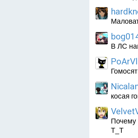
hardkn
Маловато
bog01
В ЛС на
PoArVl
Гомосят
Nicala
косая го
Velvet
Почему 
Т_Т