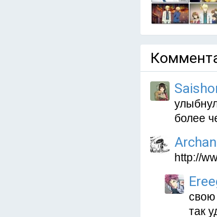
Коммента
Saisho
улыбнул
более ч
Archan
http://
Eree
свою 
так у