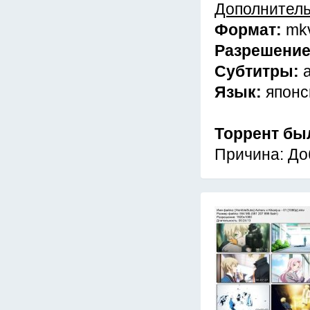
Дополнител
Формат:
mk
Разрешени
Субтитры:
Язык:
японс
Торрент бы
Причина: До