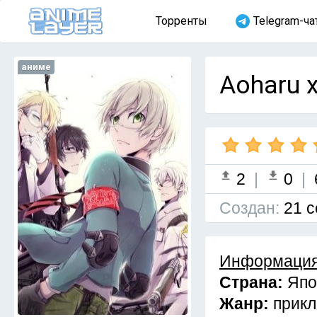
Торренты
Telegram-ча
аниме
Aoharu x
2
|
0
|
Cоздан:
21 с
Информация
Страна:
Япо
Жанр:
прик