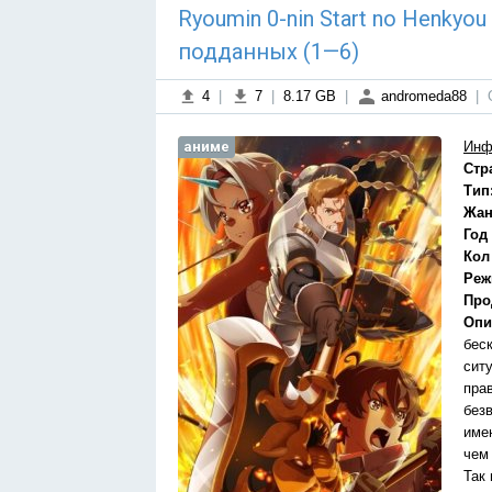
Ryoumin 0-nin Start no Henkyo
подданных (1—6)
4
|
7
|
8.17 GB
|
andromeda88
|
аниме
Инф
Стр
Тип
Жан
Год
Кол
Реж
Про
Опи
бес
сит
пра
без
име
чем
Так