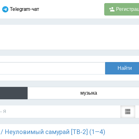
Telegram-чат
Регистра
музыка
— Я
) / Неуловимый самурай [ТВ-2] (1—4)