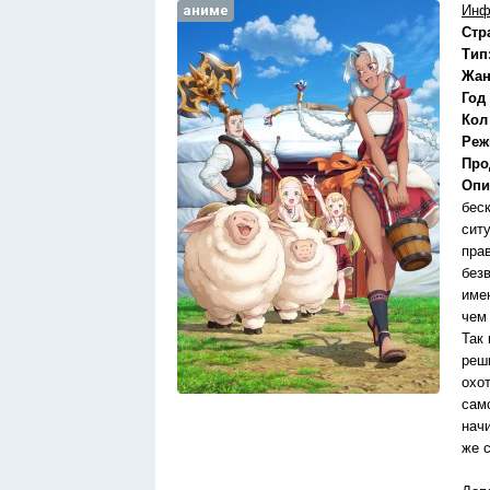
аниме
Инф
Стр
Тип
Жан
Год
Кол
Реж
Про
Опи
бес
сит
пра
без
име
чем
Так
реши
охо
сам
нач
же 