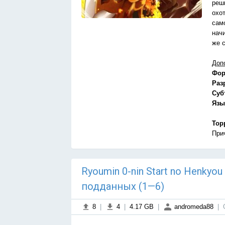
реши
охо
сам
нач
же 
Доп
Фор
Раз
Суб
Язы
Тор
При
Ryoumin 0-nin Start no Henkyo
подданных (1—6)
8
|
4
|
4.17 GB
|
andromeda88
|