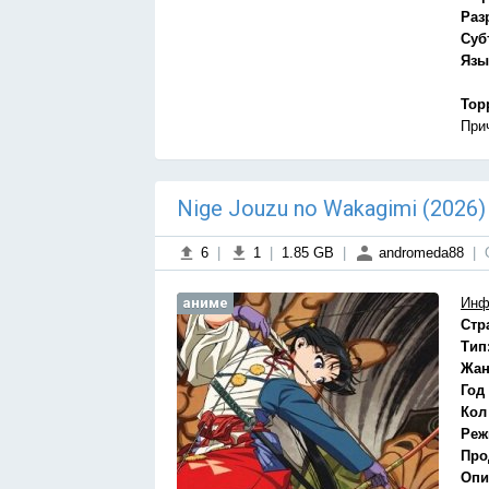
Раз
Суб
Язы
Тор
При
Nige Jouzu no Wakagimi (2026
6
|
1
|
1.85 GB
|
andromeda88
|
аниме
Инф
Стр
Тип
Жан
Год
Кол
Реж
Про
Опи