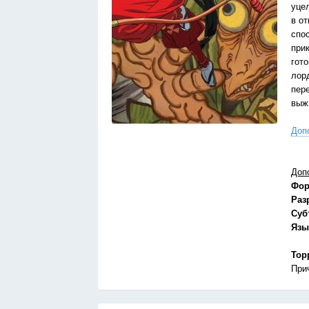
уце
в о
спо
при
гот
лор
пер
выж
Доп
Доп
Фор
Раз
Суб
Язы
Тор
При