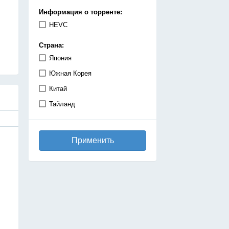
демоны
Информация о торренте:
детектив
HEVC
дзёсей
Страна:
драма
Япония
игры
Южная Корея
исекай
Китай
исторический
Тайланд
катастрофа
киберпанк
Применить
комедия
космос
магия
махо-сёдзе
машины
медицинская драма