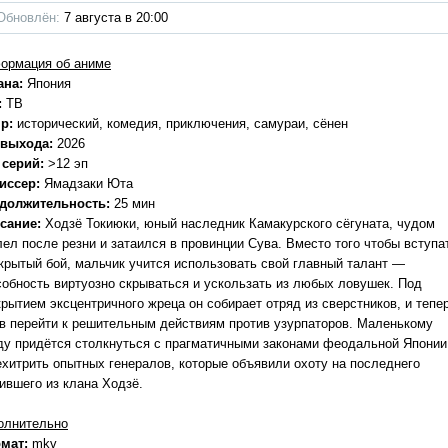
Обновлён:
7 августа в 20:00
ормация об аниме
ана:
Япония
:
ТВ
р:
исторический, комедия, приключения, самураи, сёнен
 выхода:
2026
 серий:
>12 эп
иссер:
Ямадзаки Юта
должительность:
25 мин
сание:
Ходзё Токиюки, юный наследник Камакурского сёгуната, чудом
лел после резни и затаился в провинции Сува. Вместо того чтобы вступа
ткрытый бой, мальчик учится использовать свой главный талант —
собность виртуозно скрываться и ускользать из любых ловушек. Под
крытием эксцентричного жреца он собирает отряд из сверстников, и тепе
ов перейти к решительным действиям против узурпаторов. Маленькому
ду придётся столкнуться с прагматичными законами феодальной Японии
ехитрить опытных генералов, которые объявили охоту на последнего
ившего из клана Ходзё.
олнительно
мат:
mkv