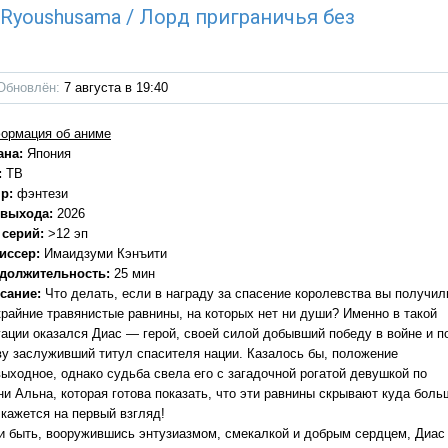
u Ryoushusama / Лорд приграничья без
Обновлён:
7 августа в 19:40
ормация об аниме
ана:
Япония
:
ТВ
р:
фэнтези
 выхода:
2026
 серий:
>12 эп
иссер:
Имаидзуми Кэнъити
должительность:
25 мин
сание:
Что делать, если в награду за спасение королевства вы получил
крайние травянистые равнины, на которых нет ни души? Именно в такой
уации оказался Диас — герой, своей силой добывший победу в войне и п
ву заслуживший титул спасителя нации. Казалось бы, положение
выходное, однако судьба свела его с загадочной рогатой девушкой по
ни Альна, которая готова показать, что эти равнины скрывают куда боль
 кажется на первый взгляд!
 и быть, вооружившись энтузиазмом, смекалкой и добрым сердцем, Диас