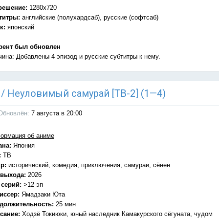
решение:
1280x720
титры:
английские (полухардсаб), русские (софтсаб)
к:
японский
рент был обновлен
чина: Добавлены 4 эпизод и русские субтитры к нему.
) / Неуловимый самурай [ТВ-2] (1—4)
Обновлён:
7 августа в 20:00
ормация об аниме
ана:
Япония
:
ТВ
р:
исторический, комедия, приключения, самураи, сёнен
 выхода:
2026
 серий:
>12 эп
иссер:
Ямадзаки Юта
должительность:
25 мин
сание:
Ходзё Токиюки, юный наследник Камакурского сёгуната, чудом