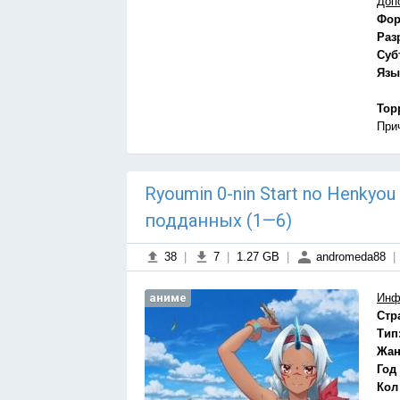
Доп
Фор
Раз
Суб
Язы
Тор
При
Ryoumin 0-nin Start no Henkyo
подданных (1—6)
38
|
7
|
1.27 GB
|
andromeda88
|
аниме
Инф
Стр
Тип
Жан
Год
Кол