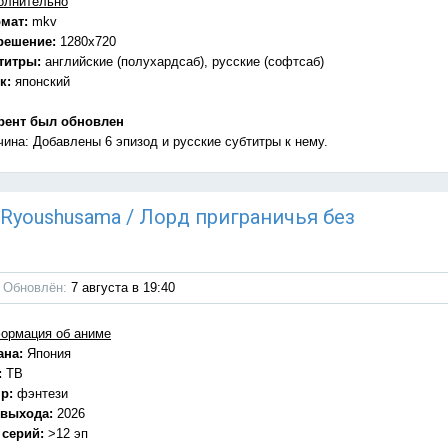
олнительно
мат:
mkv
решение:
1280x720
титры:
английские (полухардсаб), русские (софтсаб)
к:
японский
рент был обновлен
чина: Добавлены 6 эпизод и русские субтитры к нему.
u Ryoushusama / Лорд приграничья без
Обновлён:
7 августа в 19:40
ормация об аниме
ана:
Япония
:
ТВ
р:
фэнтези
 выхода:
2026
 серий:
>12 эп