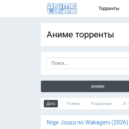
Торренты
Аниме торренты
аниме
Дата
Размер
Раздающие
А 
Nige Jouzu no Wakagimi (2026