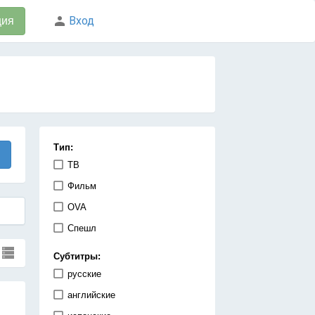
Вход
ция
Тип:
ТВ
Фильм
OVA
Спешл
Субтитры:
русские
английские