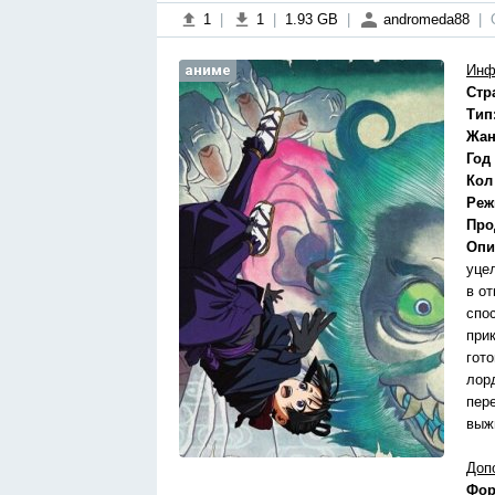
1
|
1
|
1.93 GB
|
andromeda88
|
аниме
Инф
Стр
Тип
Жан
Год
Кол
Реж
Про
Опи
уце
в о
спо
при
гот
лор
пер
выж
Доп
Фор