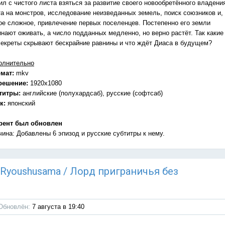
л с чистого листа взяться за развитие своего новообретённого владени
та на монстров, исследование неизведанных земель, поиск союзников и,
ое сложное, привлечение первых поселенцев. Постепенно его земли
инают оживать, а число подданных медленно, но верно растёт. Так какие
секреты скрывают бескрайние равнины и что ждёт Диаса в будущем?
олнительно
мат:
mkv
решение:
1920x1080
титры:
английские (полухардсаб), русские (софтсаб)
к:
японский
рент был обновлен
чина: Добавлены 6 эпизод и русские субтитры к нему.
u Ryoushusama / Лорд приграничья без
Обновлён:
7 августа в 19:40