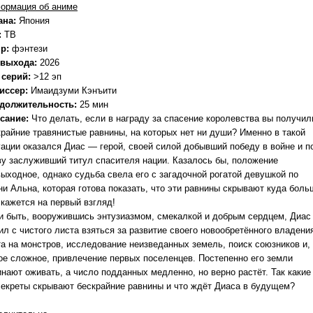
ормация об аниме
ана:
Япония
:
ТВ
р:
фэнтези
 выхода:
2026
 серий:
>12 эп
иссер:
Имаидзуми Кэнъити
должительность:
25 мин
сание:
Что делать, если в награду за спасение королевства вы получил
крайние травянистые равнины, на которых нет ни души? Именно в такой
уации оказался Диас — герой, своей силой добывший победу в войне и п
ву заслуживший титул спасителя нации. Казалось бы, положение
выходное, однако судьба свела его с загадочной рогатой девушкой по
ни Альна, которая готова показать, что эти равнины скрывают куда боль
 кажется на первый взгляд!
 и быть, вооружившись энтузиазмом, смекалкой и добрым сердцем, Диас
л с чистого листа взяться за развитие своего новообретённого владени
та на монстров, исследование неизведанных земель, поиск союзников и,
ое сложное, привлечение первых поселенцев. Постепенно его земли
инают оживать, а число подданных медленно, но верно растёт. Так какие
секреты скрывают бескрайние равнины и что ждёт Диаса в будущем?