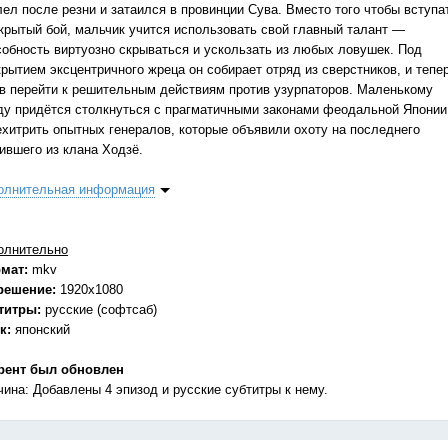
лел после резни и затаился в провинции Сува. Вместо того чтобы вступа
ткрытый бой, мальчик учится использовать свой главный талант —
собность виртуозно скрываться и ускользать из любых ловушек. Под
крытием эксцентричного жреца он собирает отряд из сверстников, и тепе
ов перейти к решительным действиям против узурпаторов. Маленькому
ду придётся столкнуться с прагматичными законами феодальной Японии
ехитрить опытных генералов, которые объявили охоту на последнего
ившего из клана Ходзё.
олнительная информация
олнительно
мат:
mkv
решение:
1920x1080
титры:
русские (софтсаб)
к:
японский
рент был обновлен
чина: Добавлены 4 эпизод и русские субтитры к нему.