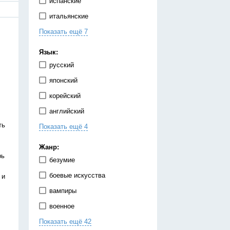
испанские
итальянские
Показать ещё 7
китайские
корейские
Язык:
немецкие
русский
португальские
японский
тайские
корейский
французские
английский
японские
ть
Показать ещё 4
испанский
китайский
Жанр:
рь
немецкий
безумие
украинский
боевые искусства
 и
вампиры
военное
Показать ещё 42
гарем