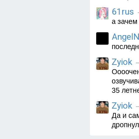
61rus
а зачем
AngelN
последн
Zyiok
—
Оооочен
озвучив
35 летн
Zyiok
—
Да и са
дропнул