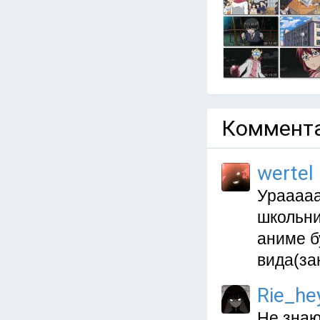
Коммента
wertel
Урааааа
школьник
аниме б
вида(за
Rie_he
Не знаю