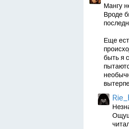
Мангу н
Вроде б
последн
Еще ест
происхо
быть я 
пытаютс
необычн
вытерпе
Rie_
Незна
Ощущ
чита