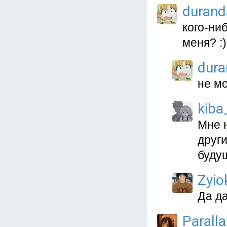
duranda
кого-ни
меня? :)
dura
не м
kiba
Мне н
други
буду
Zyio
Да да
Paralla