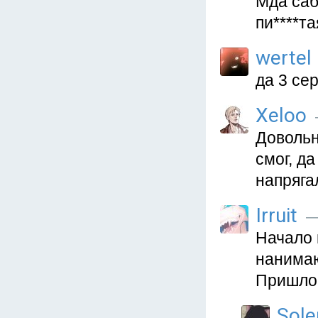
Мда саб
пи****та
wertel
да 3 се
Xeloo
Довольн
смог, д
напряга
Irruit
—
Начало 
нанимаю
Пришлос
Sol