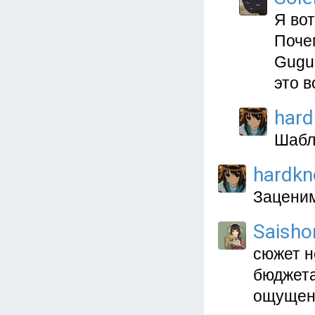
Я во
Поче
Gugur
это в
hard
Шабл
hardkn
Зацени
Saisho
сюжет н
бюджета
ощущен