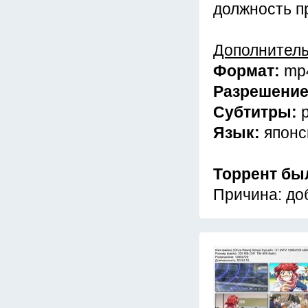
должность п
Дополнител
Формат:
mp
Разрешени
Субтитры:
Язык:
японс
Торрент бы
Причина: до