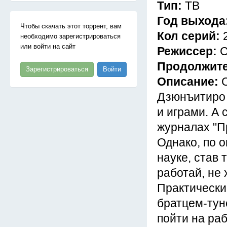
Тип:
ТВ
Год выхода
Чтобы скачать этот торрент, вам
Кол серий:
необходимо зарегистрироваться
или войти на сайт
Режиссер:
С
Продолжит
Зарегистрироваться
Войти
Описание:
Дзюнъитиро 
и играми. А 
журналах "Пр
Однако, по 
науке, став 
работай, не 
Практически
братцем-тун
пойти на раб