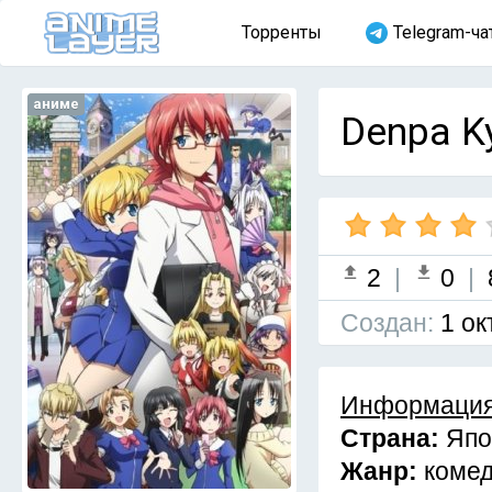
Торренты
Telegram-ча
аниме
Denpa Ky
2
|
0
|
Cоздан:
1 ок
Информация
Страна:
Япо
Жанр:
коме