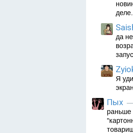
нови
деле.
Sais
да не
возр
запу
Zyio
Я уди
экра
Пых
— 
раньше 
"картон
товарищи