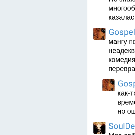
многооб
казалас
Gospe
мангу п
неадекв
комедия
перевра
Gos
как-т
време
но ощ
SoulDe