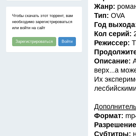
Жанр:
роман
Тип:
OVA
Чтобы скачать этот торрент, вам
необходимо зарегистрироваться
Год выхода
или войти на сайт
Кол серий:
Режиссер:
Т
Зарегистрироваться
Войти
Продолжит
Описание:
А
верх...а може
Их экспериме
лесбийскими
Дополнител
Формат:
mp
Разрешени
Субтитры: