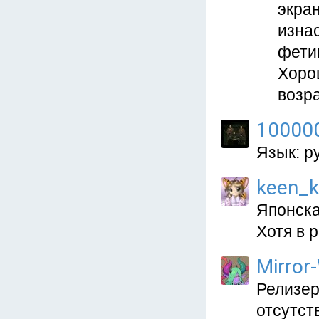
экран
изнас
фети
Хоро
возра
10000
Язык: р
keen_k
Японска
Хотя в 
Mirror
Релизер
отсутст