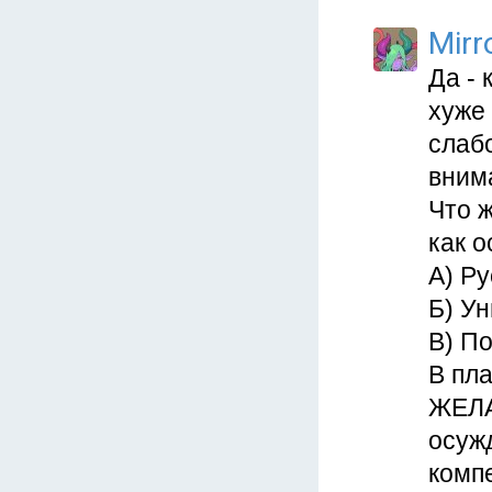
Mirr
Да -
хуже 
слабо
внима
Что ж
как о
А) Р
Б) У
В) По
В пл
ЖЕЛА
осуж
комп