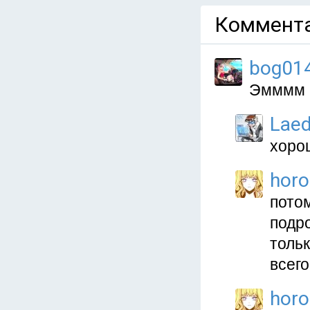
Коммента
bog01
Эмммм а
Lae
хоро
hor
потом
подро
тольк
всего
hor