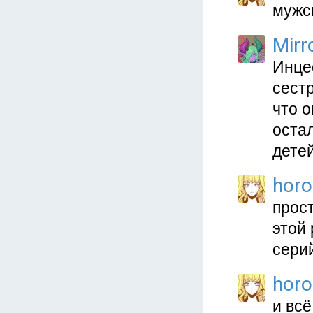
мужс
Mirr
Инце
сестр
что 
оста
детей
hor
прост
этой 
серий
hor
и всё