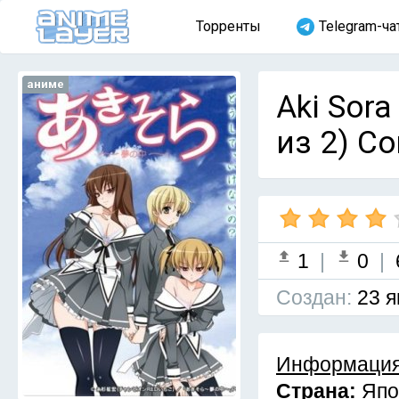
Торренты
Telegram-ча
аниме
Aki Sora
из 2) C
1
|
0
|
Cоздан:
23 я
Информация
Страна:
Япо