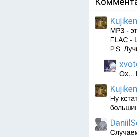
Коммента
Kujiken
MP3 - э
FLAC - Ш
P.S. Лу
xvot
Ох...
Kujiken
Ну кста
большин
Daniil
Случаем