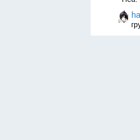
ha
гр