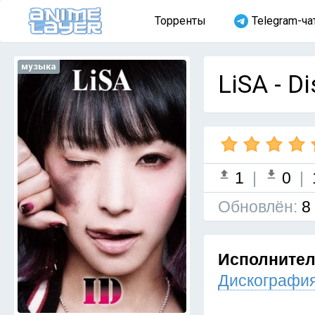
Торренты
Telegram-ча
музыка
LiSA - D
1
|
0
|
Обновлён:
8
Исполните
Дискография