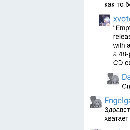
как-то 
xvot
"Empt
relea
with 
a 48-
CD ed
Da
Сп
Engelg
Здравст
хватает 