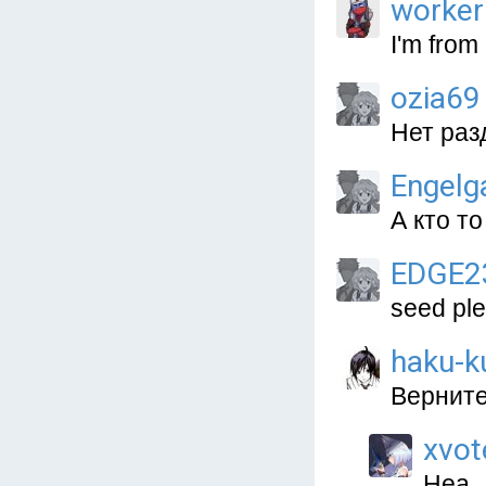
worke
I'm from
ozia69
Нет разд
Engelg
А кто т
EDGE2
seed pl
haku-k
Верните
xvot
Неа.