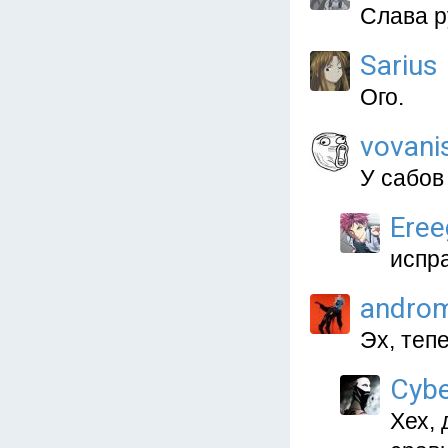
Слава р
Sarius
Ого.
vovani
У сабов
Eree
испр
andro
Эх, теп
Cybe
Хех, 