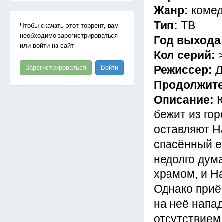
Жанр:
комед
Тип:
ТВ
Чтобы скачать этот торрент, вам
необходимо зарегистрироваться
Год выхода
или войти на сайт
Кол серий:
Режиссер:
Д
Зарегистрироваться
Войти
Продолжит
Описание:
бежит из го
оставляют Н
спасённый е
недолго дум
храмом, и Н
Однако приё
на неё напа
отсутствием