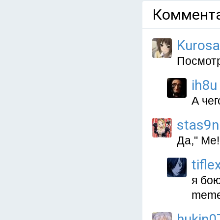
Коммента
Kurosa
Посмотр
ih8u
А чег
stas9n
Да," Me
tifle
я бою
meme
hukin0