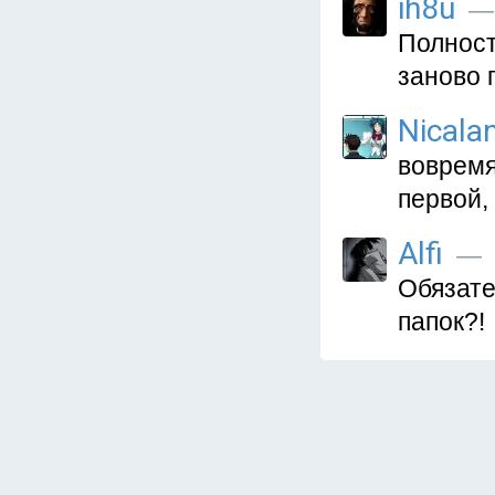
ih8u
— 
Полност
заново 
Nicala
вовремя
первой,
Alfi
— 4
Обязате
папок?!