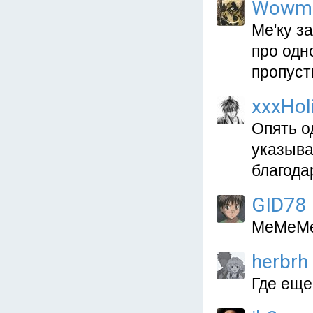
Wowm
Me'ку з
про одн
пропусти
xxxHol
Опять о
указыва
благодар
GID78
MeMeMe 
herbrh
Где еще