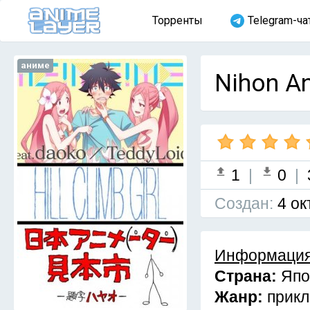
Торренты
Telegram-ча
аниме
Nihon An
1
|
0
|
Cоздан:
4 ок
Информация
Страна:
Япо
Жанр:
прикл