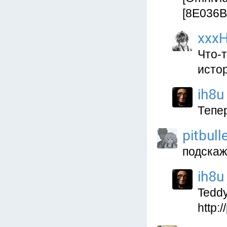
[8E036B
xxxH
Что-
истор
ih8u
Тепер
pitbull
подскаж
ih8u
Tedd
http