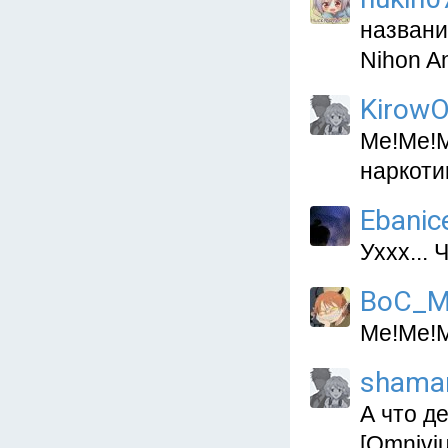
названи
Nihon An
KirowO
Me!Me!M
наркоти
Ebanic
Уххх... 
BoC_
Me!Me!Me
shama
А что д
[Omnivi