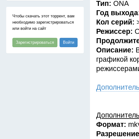
Тип:
ONA
Год выхода
Чтобы скачать этот торрент, вам
Кол серий:
необходимо зарегистрироваться
или войти на сайт
Режиссер:
О
Продолжит
Зарегистрироваться
Войти
Описание:
графикой ко
режиссерами 
Дополнител
Дополнител
Формат:
mk
Разрешени