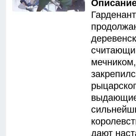
Описани
Гарденант
продолжа
деревенск
считающи
мечником,
закрепилс
рыцарског
выдающие
сильнейш
королевст
дают наст