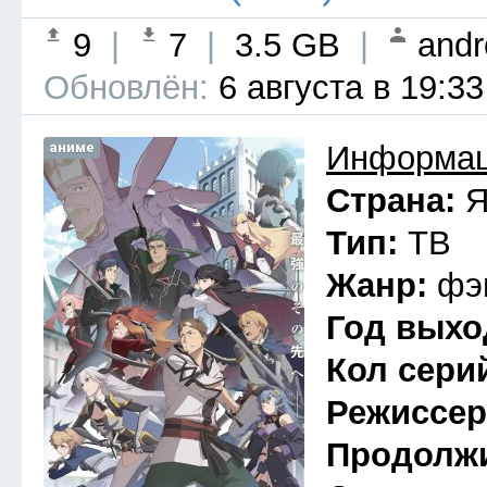
9
|
7
|
3.5 GB
|
andr
Обновлён:
6 августа в 19:33
аниме
Информац
Страна:
Я
Тип:
ТВ
Жанр:
фэ
Год выхо
Кол сери
Режиссе
Продолж