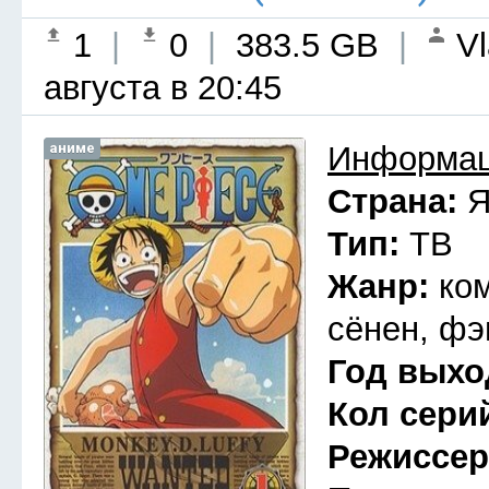
1
|
0
|
383.5 GB
|
Vl
августа в 20:45
аниме
Информац
Страна:
Я
Тип:
ТВ
Жанр:
ко
сёнен, фэ
Год выхо
Кол сери
Режиссе