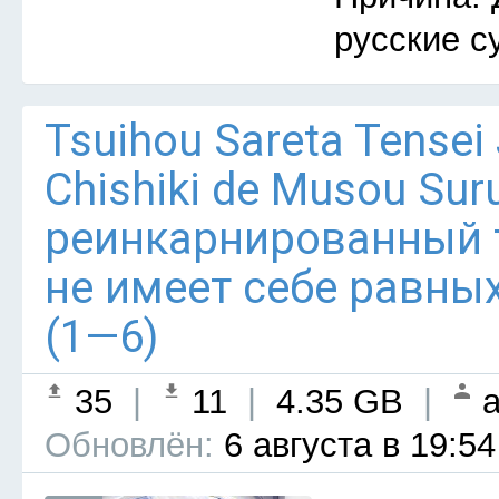
русские с
Tsuihou Sareta Tensei
Chishiki de Musou Su
реинкарнированный
не имеет себе равны
(1—6)
35
|
11
|
4.35 GB
|
a
Обновлён:
6 августа в 19:54