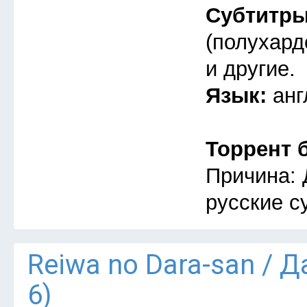
Субтитр
(полухард
и другие.
Язык:
анг
Торрент 
Причина: 
русские с
Reiwa no Dara-san / 
6)