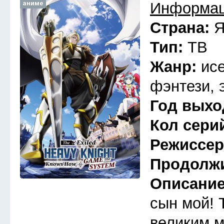
аниме
Информац
Страна:
Я
Тип:
ТВ
Жанр:
ис
фэнтези, 
Год выхо
Кол сери
Режиссе
Продолж
Описани
сын мой! 
великим м