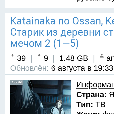
Katainaka no Ossan, Ken
Старик из деревни с
мечом 2 (1—5)
39
|
9
|
1.48 GB
|
an
Обновлён:
6 августа в 19:33
аниме
Информац
Страна:
Я
Тип:
ТВ