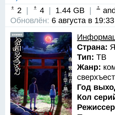
2
|
4
|
1.44 GB
|
and
Обновлён:
6 августа в 19:33
аниме
Информац
Страна:
Я
Тип:
ТВ
Жанр:
ко
сверхъест
Год выхо
Кол сери
Режиссе