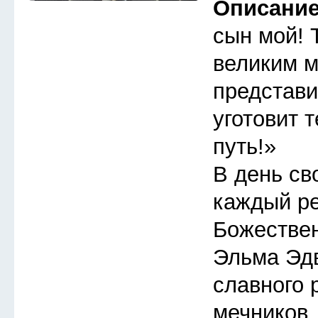
Описани
сын мой! 
великим м
представи
уготовит 
путь!»
В день св
каждый ре
Божествен
Эльма Эдв
славного 
мечников,