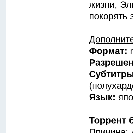
жизни, Эл
покорять 
Дополнит
Формат:
Разреше
Субтитр
(полухард
Язык:
япо
Торрент 
Причина: 