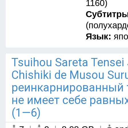
1160)
Субтитр
(полухард
Язык:
япо
Tsuihou Sareta Tensei
Chishiki de Musou Su
реинкарнированный
не имеет себе равны
(1—6)