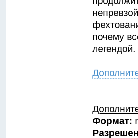
продолжи
непревзой
фехтовани
почему вс
легендой.
Дополнит
Дополнит
Формат:
Разреше