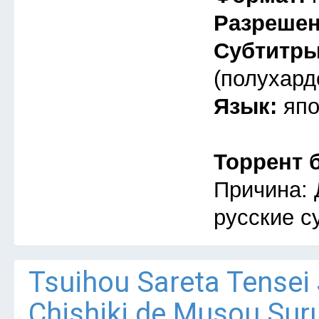
Разреше
Субтитр
(полухард
Язык:
япо
Торрент 
Причина: 
русские с
Tsuihou Sareta Tensei
Chishiki de Musou Su