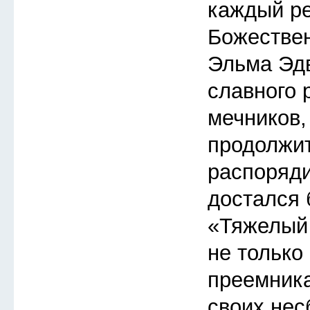
каждый ре
Божествен
Эльма Эдв
славного 
мечников,
продолжит
распоряди
достался
«Тяжелый 
не только
преемника
своих не