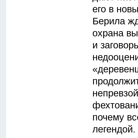
его в нов
Берила жд
охрана в
и заговор
недооцен
«деревен
продолжи
непревзой
фехтовани
почему вс
легендой.