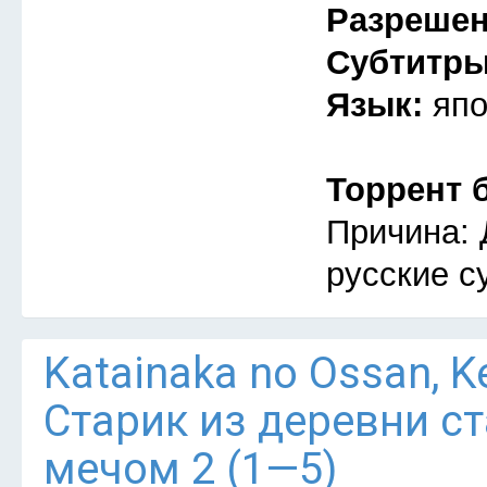
Разреше
Субтитр
Язык:
япо
Торрент 
Причина: 
русские с
Katainaka no Ossan, Ken
Старик из деревни с
мечом 2 (1—5)