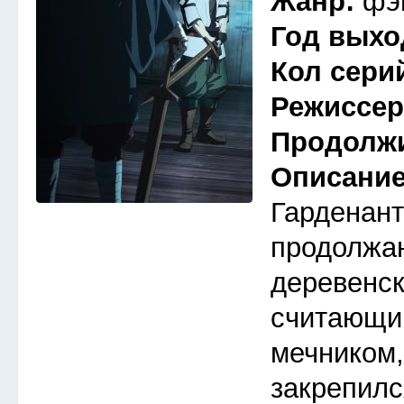
Жанр:
фэ
Год выхо
Кол сери
Режиссе
Продолж
Описани
Гарденант
продолжа
деревенск
считающи
мечником,
закрепилс