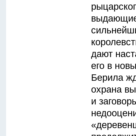
рыцарског
выдающие
сильнейш
королевст
дают наст
его в нов
Берила жд
охрана в
и заговор
недооцен
«деревен