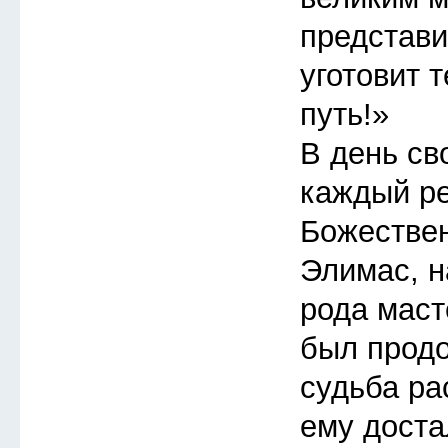
представи
уготовит 
путь!»
В день св
каждый ре
Божествен
Элимас, н
рода маст
был продо
судьба ра
ему доста