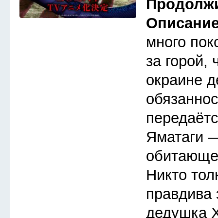
Продолж
Описани
много пок
за горой,
окраине д
обязаннос
передаётс
Яматаги 
обитающем
Никто тол
правдива 
дедушка Х