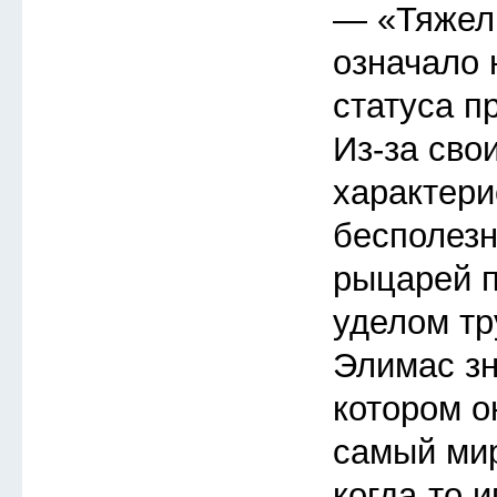
— «Тяжел
означало 
статуса п
Из-за сво
характери
бесполезн
рыцарей п
уделом тр
Элимас зн
котором о
самый мир
когда-то 