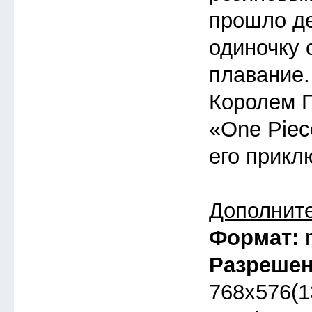
прошло де
одиночку 
плавание.
Королем П
«One Piec
его прикл
Дополнит
Формат:
Разреше
768x576(1