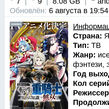
7
|
9
|
8.08 GB
|
and
Обновлён:
6 августа в 19:54
аниме
Информац
Страна:
Я
Тип:
ТВ
Жанр:
ис
фэнтези, 
Год выхо
Кол сери
Режиссе
Продолж