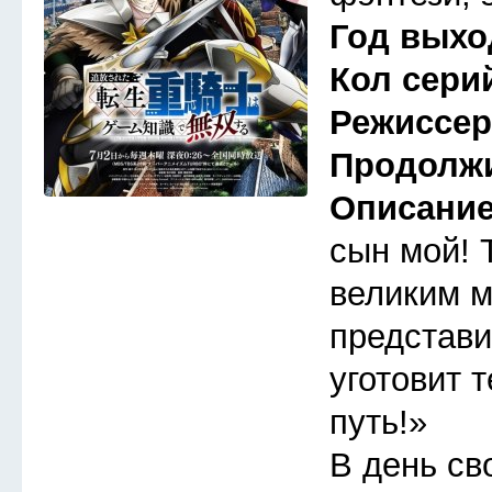
Год выхо
Кол сери
Режиссе
Продолж
Описани
сын мой! 
великим м
представи
уготовит 
путь!»
В день св