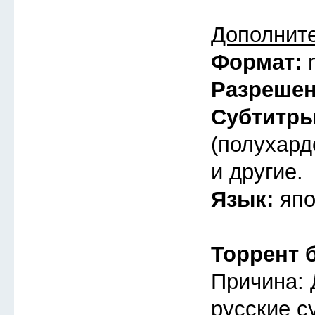
Дополнит
Формат:
Разреше
Субтитр
(полухард
и другие.
Язык:
япо
Торрент 
Причина: 
русские с