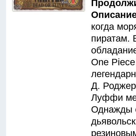
Продолж
Описани
когда мор
пиратам. 
обладани
One Piece
легендарн
Д. Роджер
Луффи меч
Однажды 
дьявольск
резиновым