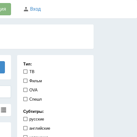
Вход
ция
Тип:
ТВ
Фильм
OVA
Спешл
Субтитры:
русские
английские