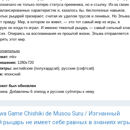
означало не только потерю статуса преемника, но и ссылку. Из-за своих
балансированных характеристик и, казалось бы, бесполезных навыков,
елых рыцарей презирают, считая их уделом трусов и ленивых. Но Эльма
т правду. Мир, в котором он живет, — это тот самый мир из игры, в
орую он когда-то играл. И именно тяжелый рыцарь — самый сильный кла
всех. Опираясь на воспоминания из прошлой жизни, Эльма отправляется
рять этот мир.
олнительно
мат:
mkv
решение:
1280x720
титры:
английские (полухардсаб), русские (софтсаб)
к:
японский
рент был обновлен
чина: Добавлены 6 эпизод и русские субтитры к нему.
i wa Game Chishiki de Musou Suru / Изгнанный
рыцарь не имеет себе равных в знаниях игр