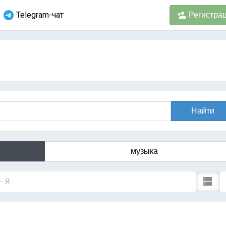
Telegram-чат
Регистра
музыка
— Я