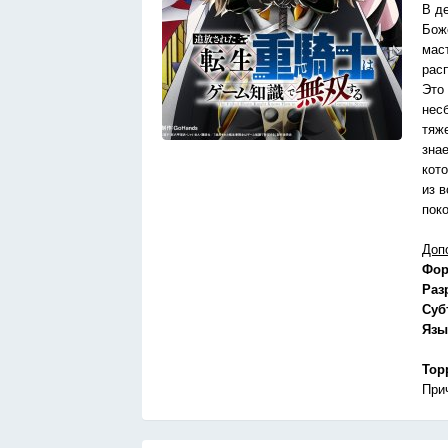
В д
Бож
мас
рас
Это 
нес
тяж
знае
кот
из 
поко
Доп
Фор
Раз
Суб
Язы
Тор
При