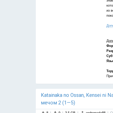
знае
кот
из 
поко
Доп
Доп
Фор
Раз
Суб
Язы
Тор
При
Katainaka no Ossan, Kensei ni
мечом 2 (1—5)
8
|
9
|
3.5 GB
|
andromeda88
|
О