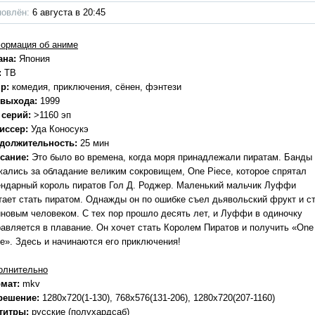
овлён:
6 августа в 20:45
ормация об аниме
ана:
Япония
:
ТВ
р:
комедия, приключения, сёнен, фэнтези
 выхода:
1999
 серий:
>1160 эп
иссер:
Уда Коносукэ
должительность:
25 мин
сание:
Это было во времена, когда моря принадлежали пиратам. Банды
жались за обладание великим сокровищем, One Piece, которое спрятал
ендарный король пиратов Гол Д. Роджер. Маленький мальчик Луффи
тает стать пиратом. Однажды он по ошибке съел дьявольский фрукт и с
иновым человеком. С тех пор прошло десять лет, и Луффи в одиночку
равляется в плавание. Он хочет стать Королем Пиратов и получить «One
ce». Здесь и начинаются его приключения!
олнительно
мат:
mkv
решение:
1280x720(1-130), 768x576(131-206), 1280x720(207-1160)
титры:
русские (полухардсаб)