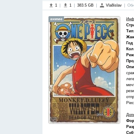
1
|
1
|
383.5 GB
|
Vla8islav
|
Обн
аниме
Инф
Стр
Тип
Жан
Год
Кол
Реж
Про
Опи
сра
лег
меч
рез
отп
Pie
Доп
Фор
Раз
Суб