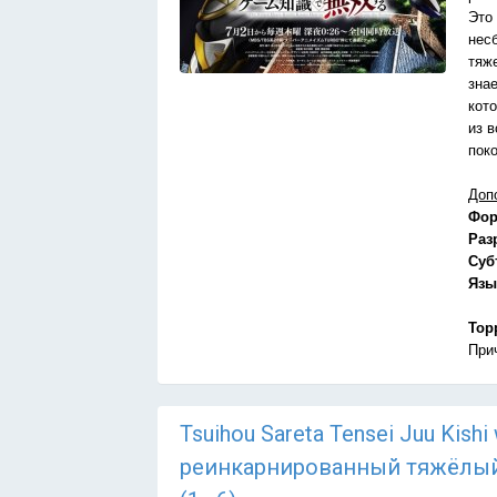
Это 
нес
тяж
знае
кот
из 
поко
Доп
Фор
Раз
Суб
Язы
Тор
При
Tsuihou Sareta Tensei Juu Kish
реинкарнированный тяжёлый 