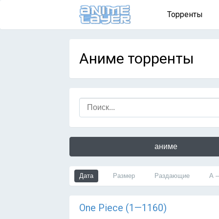
Торренты
Аниме торренты
аниме
Дата
Размер
Раздающие
А 
One Piece (1—1160)