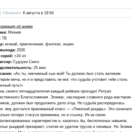
|
Обновлён:
6 августа в 19:54
ормация об аниме
ана:
Япония
:
ТВ
р:
исекай, приключения, фэнтези, экшен
 выхода:
2026
 серий:
>24 эп
иссер:
Судзуки Синго
должительность:
25 мин
сание:
«Ах ты, никчемный сын мой! Ты должен был стать великим
ером меча, но я и представить не мог, что судьба уготовит тебе столь
ичный путь!»
ень своего пятнадцатилетия каждый ребёнок проходит Ритуал
ественного Благословения. Элимас, наследник славного рода мастеров-
ников, должен был продолжить дело отца. Но судьба распорядилась
че: ему достался бракованный класс — «Тяжелый рыцарь». Это означал
олько потерю статуса преемника, но и ссылку. Из-за своих
балансированных характеристик и, казалось бы, бесполезных навыков,
елых рыцарей презирают, считая их уделом трусов и ленивых. Но Элима