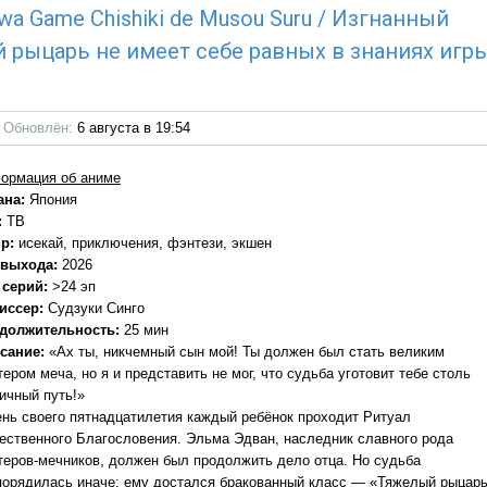
i wa Game Chishiki de Musou Suru / Изгнанный
рыцарь не имеет себе равных в знаниях игр
Обновлён:
6 августа в 19:54
ормация об аниме
ана:
Япония
:
ТВ
р:
исекай, приключения, фэнтези, экшен
 выхода:
2026
 серий:
>24 эп
иссер:
Судзуки Синго
должительность:
25 мин
сание:
«Ах ты, никчемный сын мой! Ты должен был стать великим
ером меча, но я и представить не мог, что судьба уготовит тебе столь
ичный путь!»
ень своего пятнадцатилетия каждый ребёнок проходит Ритуал
ественного Благословения. Эльма Эдван, наследник славного рода
теров-мечников, должен был продолжить дело отца. Но судьба
порядилась иначе: ему достался бракованный класс — «Тяжелый рыцарь