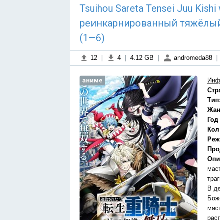
Tsuihou Sareta Tensei Juu Kish
реинкарнированный тяжёлый 
(1—6)
12
|
4
|
4.12 GB
|
andromeda88
|
аниме
Инф
Стр
Тип
Жан
Год
Кол
Реж
Про
Опи
маст
траг
В д
Бож
мас
рас