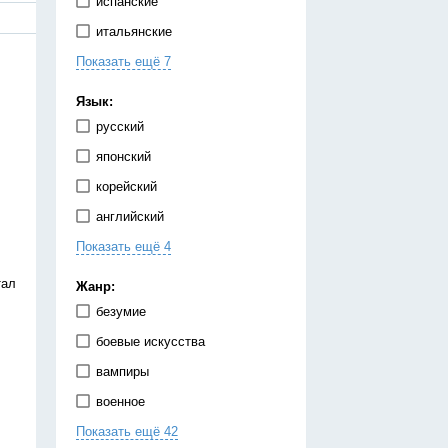
испанские
итальянские
Показать ещё 7
китайские
корейские
Язык:
немецкие
русский
португальские
японский
тайские
корейский
французские
английский
японские
Показать ещё 4
испанский
китайский
тал
Жанр:
немецкий
безумие
украинский
боевые искусства
вампиры
военное
Показать ещё 42
гарем