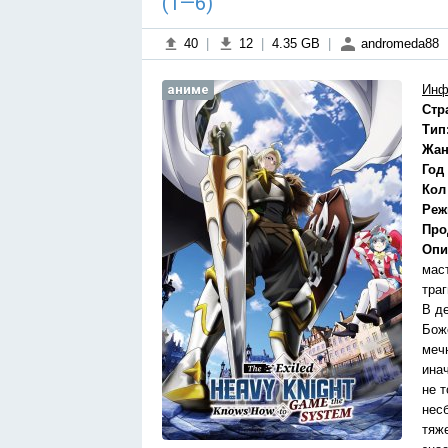
(1—6)
40
|
12
|
4.35 GB
|
andromeda88
аниме
Инф
Стр
Тип
Жан
Год
Кол
Реж
Про
Опи
маст
траг
В д
Бож
меч
ина
не т
нес
тяж