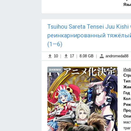
Язы
Tsuihou Sareta Tensei Juu Kish
реинкарнированный тяжёлый 
(1—6)
10
|
17
|
8.08 GB
|
andromeda88
аниме
Инф
Стр
Тип
Жан
Год
Кол
Реж
Про
Опи
маст
траг