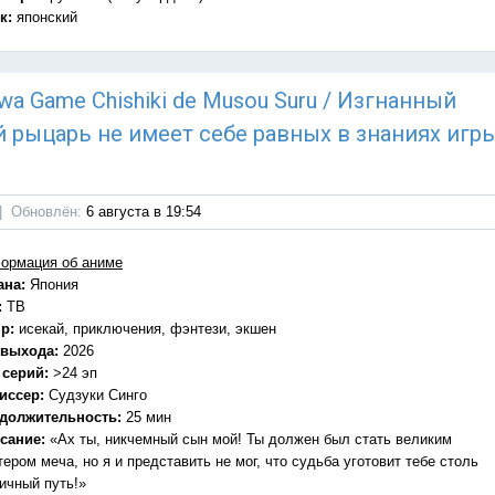
к:
японский
i wa Game Chishiki de Musou Suru / Изгнанный
рыцарь не имеет себе равных в знаниях игр
|
Обновлён:
6 августа в 19:54
ормация об аниме
ана:
Япония
:
ТВ
р:
исекай, приключения, фэнтези, экшен
 выхода:
2026
 серий:
>24 эп
иссер:
Судзуки Синго
должительность:
25 мин
сание:
«Ах ты, никчемный сын мой! Ты должен был стать великим
ером меча, но я и представить не мог, что судьба уготовит тебе столь
ичный путь!»