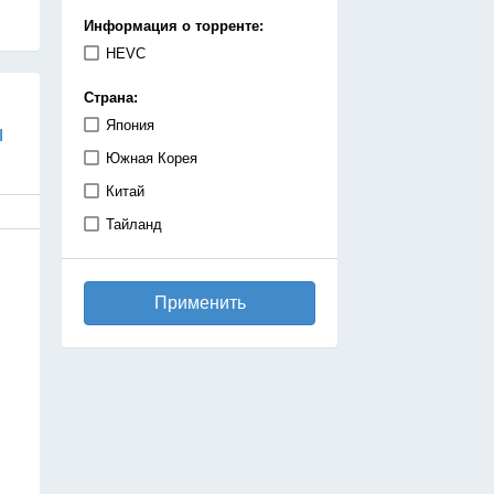
демоны
Информация о торренте:
детектив
HEVC
дзёсей
Страна:
драма
Япония
ы
игры
Южная Корея
исекай
Китай
исторический
Тайланд
катастрофа
киберпанк
Применить
комедия
космос
магия
махо-сёдзе
машины
медицинская драма