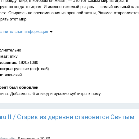
т правду. Мир, в котором он живет, — это тот самый мир из игры, в
орую он когда-то играл. И именно тяжелый рыцарь — самый сильный кла
всех. Опираясь на воспоминания из прошлой жизни, Элимас отправляетс
рять этот мир.
олнительная информация
олнительно
мат:
mkv
решение:
1920x1080
титры:
русские (софтсаб)
к:
японский
рент был обновлен
чина: Добавлены 6 эпизод и русские субтитры к нему.
 Naru II / Старик из деревни становится Святым
бновлён:
6 августа в 19:33