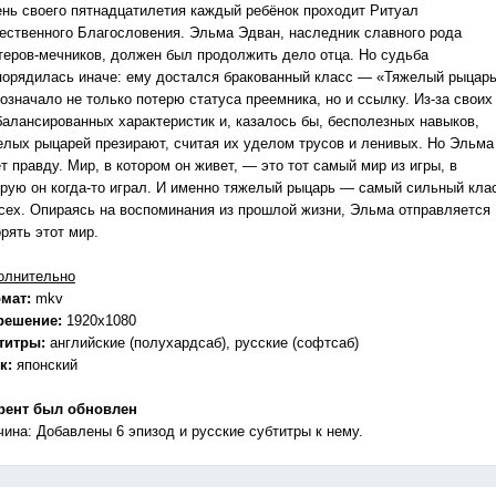
ень своего пятнадцатилетия каждый ребёнок проходит Ритуал
ественного Благословения. Эльма Эдван, наследник славного рода
теров-мечников, должен был продолжить дело отца. Но судьба
порядилась иначе: ему достался бракованный класс — «Тяжелый рыцарь
означало не только потерю статуса преемника, но и ссылку. Из-за своих
балансированных характеристик и, казалось бы, бесполезных навыков,
елых рыцарей презирают, считая их уделом трусов и ленивых. Но Эльма
т правду. Мир, в котором он живет, — это тот самый мир из игры, в
орую он когда-то играл. И именно тяжелый рыцарь — самый сильный кла
всех. Опираясь на воспоминания из прошлой жизни, Эльма отправляется
рять этот мир.
олнительно
мат:
mkv
решение:
1920x1080
титры:
английские (полухардсаб), русские (софтсаб)
к:
японский
рент был обновлен
чина: Добавлены 6 эпизод и русские субтитры к нему.