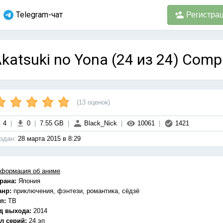
Telegram-чат
Регистра
katsuki no Yona (24 из 24) Comp
(
13
оценок)
4
|
0
|
7.55 GB
|
Black_Nick
|
10061
|
1421
здан:
28 марта 2015 в 8:29
формация об аниме
рана:
Япония
анр:
приключения, фэнтези, романтика, сёдзё
п:
ТВ
д выхода:
2014
л серий:
24 эп