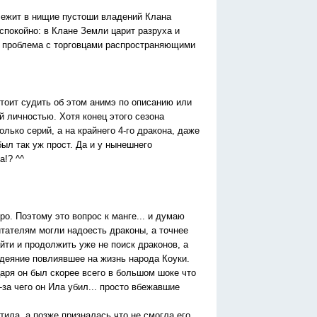
 лежит в нищие пустоши владений Клана
спокойно: в Клане Земли царит разруха и
ды проблема с торговцами распространяющими
стоит судить об этом анимэ по описанию или
й личностью. Хотя конец этого сезона
ько серий, а на крайнего 4-го дракона, даже
был так уж прост. Да и у нынешнего
а!? ^^
о. Поэтому это вопрос к манге... и думаю
итателям могли надоесть драконы, а точнее
йти и продолжить уже не поиск драконов, а
ё деяние повлиявшее на жизнь народа Коуки.
царя он был скорее всего в большом шоке что
-за чего он Ила убил... просто вбежавшие
етила, а позже призналась что не смогла его