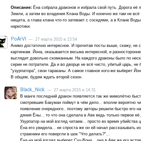
Описание:
Ёна собрала драконов и избрала свой путь. Дорога её
Земли, а затем во владения Клана Воды. И конечно же там не всё 
нищета, а глава клана что-то затевает с соседями, а в Клане Во
наркотики.
PoArVl
— 27 марта 2015 в 13:54
Анимэ достаточно интересное. И прочитав посты выше, скажу, не 
картинкам. Йона, оказывается весьма интересной, и разносторонне
выглядит довольно скомканным. На каждого драконы было по нескол
серии не потратили. Да и во дворце не всё чисто, убитый царь, не 
"узурпатора", свои тараканы. А самое главное кого-же выберет Йон
В общем, будем ждать второй сезон.
Black_Nick
— 27 марта 2015 в 14:31
В манге последний дракон появляется так же мимолётно быстр
смотревшие Бакуман поймут в чём дело... вполне вероятно ч
появление очередного.. поэтому авторы решили быстро его на
дяния Ёны... то что она сделала в Аве ведь только первое е
Узурпатор на мой взгляд читаем... просто во время убийства 
Ёна его увидела... не спроста же он ей начал рассказывать из
стражники его повергли в шок "Что делать?"...
Ёна на мой взгляд выберет Суу-Вона... она в Аве же его встр