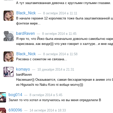
А тут заштампованная девочка с круглыми глупыми глазами.
Black_Nick
— 8 октября 2014 в 11:11
В начале героиня 12 королевств тоже была заштампованной ш
фэнтези мире...
bardRaven
— 8 октября 2014 в 11:45
Я про то, что Йоко была изначально довольно самобытно нари
нарисована..как везде))) что уже говорит о халтуре...и мне на
Black_Nick
— 8 октября 2014 в 11:58
Рисовка с сюжетом не связана...
komayo
— 10 декабря 2014 в 21:31
bardRaven
Насмешил)) Оказывается, самая бесхарактерная в аниме это Ш
из Higurashi no Naku Koro ni вобще молчу)))
bog014
— 8 октября 2014 в 5:45
Залил то что хотел и получилось но вы меня определили В
690096
— 14 октября 2014 в 18:33