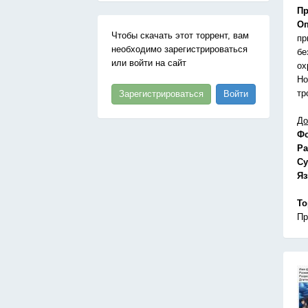
Пр
Оп
Чтобы скачать этот торрент, вам
пр
необходимо зарегистрироваться
бе
или войти на сайт
ох
Но
тр
Зарегистрироваться
Войти
До
Ф
Ра
Су
Я
То
Пр