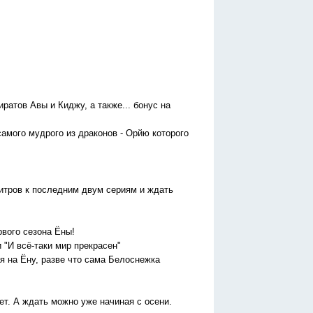
иратов Авы и Киджу, а также... бонус на
самого мудрого из драконов - Орйю которого
титров к последним двум сериям и ждать
рвого сезона Ёны!
 "И всё-таки мир прекрасен"
я на Ёну, разве что сама Белоснежка
дет. А ждать можно уже начиная с осени.