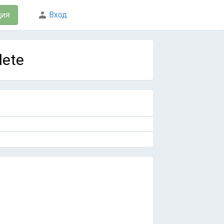
Вход
ция
lete