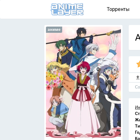
Торренты
аниме
A
Cо
Ин
Ст
Ж
Ти
Го
Ко