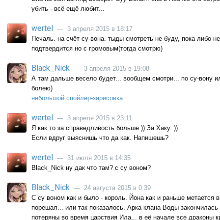
убить - всё ещё любит...
wertel
— 3 апреля 2015 в 18:17
Печаль. на счёт су-вона. тыды смотреть не буду, пока либо н
подтвердится но с громовым(тогда смотрю)
Black_Nick
— 3 апреля 2015 в 19:08
А там дальше весело будет... вообщем смотри... по су-вону ил
болею)
небольшой спойлер-зарисовка
wertel
— 3 апреля 2015 в 23:11
Я как то за справедливость больше )) За Хаку. ))
Если вдруг выяснишь что да как. Напишешь?
wertel
— 31 июля 2015 в 14:35
Black_Nick ну дак что там? с су воном?
Black_Nick
— 24 августа 2015 в 0:39
С су воном как и было - король. Йона как и раньше метается 
порешал... или так показалось. Арка клана Воды закончилась
потеряны во время царствия Ила... в её начале все драконы 