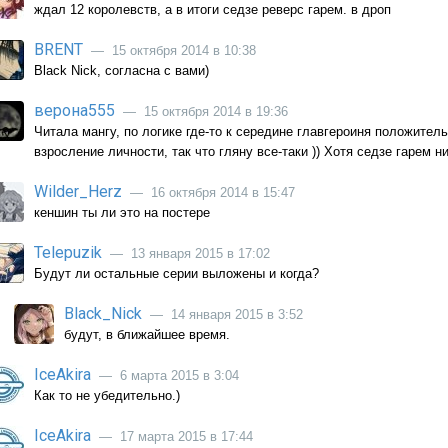
ждал 12 королевств, а в итоги седзе реверс гарем. в дроп
BRENT
— 15 октября 2014 в 10:38
Black Nick, согласна с вами)
верона555
— 15 октября 2014 в 19:36
Читала мангу, по логике где-то к середине главгероиня положите
взросление личности, так что гляну все-таки )) Хотя седзе гарем ни
Wilder_Herz
— 16 октября 2014 в 15:47
кеншин ты ли это на постере
Telepuzik
— 13 января 2015 в 17:02
Будут ли остальные серии выложены и когда?
Black_Nick
— 14 января 2015 в 3:52
будут, в ближайшее время.
IceAkira
— 6 марта 2015 в 3:04
Как то не убедительно.)
IceAkira
— 17 марта 2015 в 17:44