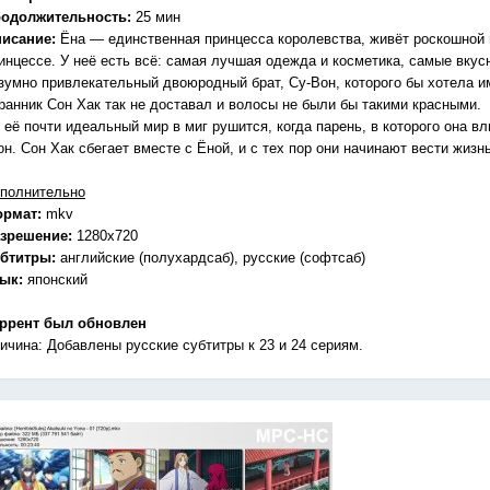
одолжительность:
25 мин
исание:
Ёна — единственная принцесса королевства, живёт роскошной и
инцессе. У неё есть всё: самая лучшая одежда и косметика, самые вку
зумно привлекательный двоюродный брат, Су-Вон, которого бы хотела 
ранник Сон Хак так не доставал и волосы не были бы такими красными.
 её почти идеальный мир в миг рушится, когда парень, в которого она вл
он. Сон Хак сбегает вместе с Ёной, и с тех пор они начинают вести жизнь
полнительно
ормат:
mkv
зрешение:
1280x720
бтитры:
английские (полухардсаб), русские (софтсаб)
зык:
японский
ррент был обновлен
ичина: Добавлены русские субтитры к 23 и 24 сериям.