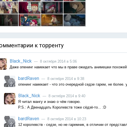
омментарии к торренту
Black_Nick
— 8 октября 2014 в 5:06
Даже опенинг намекает что мы в праве ожидать анимешки похожей
bardRaven
— 8 октября 2014 в 9:38
опенинг намекает - что это очередной седзе гарем, не более. 
Black_Nick
— 8 октября 2014 в 9:40
Я читал мангу и знаю о чём говорю.
P.S.: А Двенадцать Королевств тоже сёдзё-то... :D
bardRaven
— 8 октября 2014 в 10:23
12 королевств - седзе, но не гаремник, в отличии от представ