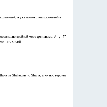
кольницей, а уже потом стла королевой в
сована..по крайней мере для аниме. А тут ГГ
доел это спор))
ана из Shakugan no Shana, а уж про героинь