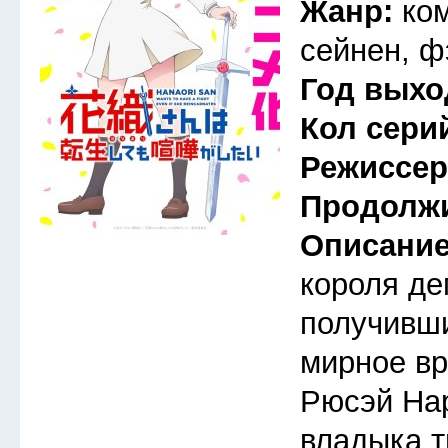
Жанр:
ко
сейнен, ф
Год выхо
Кол сери
Режиссе
Продолж
Описани
короля де
получивши
мирное вр
Рюсэй На
владыка т