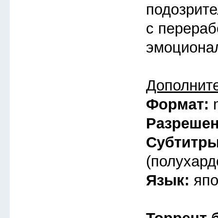
подозрите
с перераб
эмоциона
Дополнит
Формат:
Разреше
Субтитр
(полухард
Язык:
япо