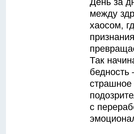
День за д
между зд
хаосом, г
признания
превращае
Так начин
бедность 
страшное 
подозрите
с перераб
эмоциона