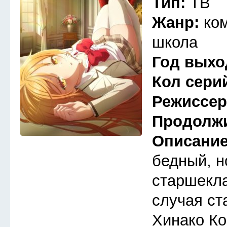
Тип:
ТВ
Жанр:
ко
школа
Год выхо
Кол сери
Режиссе
Продолж
Описани
бедный, 
старшекла
случая ст
Хинако Ко