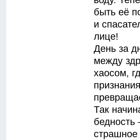
быть её п
и спасате
лице!
День за д
между зд
хаосом, г
признания
превращае
Так начин
бедность 
страшное 