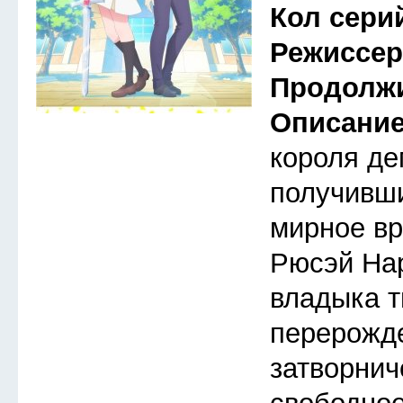
Кол сери
Режиссе
Продолж
Описани
короля де
получивши
мирное вр
Рюсэй На
владыка т
перерожд
затворнич