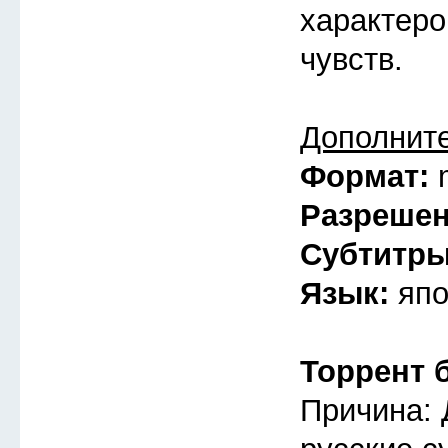
характеро
чувств.
Дополнит
Формат:
Разреше
Субтитр
Язык:
япо
Торрент 
Причина: 