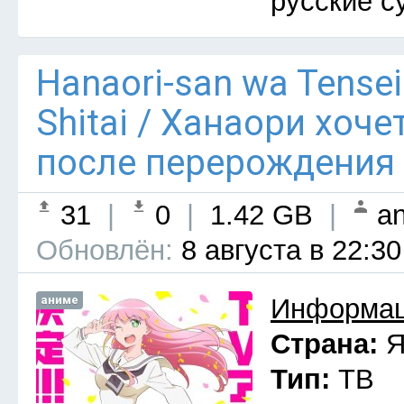
русские с
Hanaori-san wa Tensei
Shitai / Ханаори хоч
после перерождения 
31
|
0
|
1.42 GB
|
an
Обновлён:
8 августа в 22:30
аниме
Информац
Страна:
Я
Тип:
ТВ