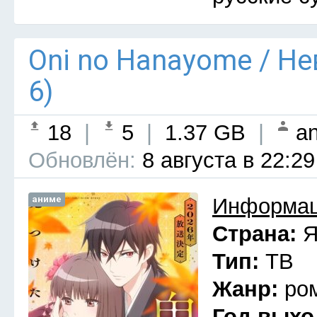
Oni no Hanayome / Н
6)
18
|
5
|
1.37 GB
|
an
Обновлён:
8 августа в 22:29
аниме
Информац
Страна:
Я
Тип:
ТВ
Жанр:
ро
Год выхо