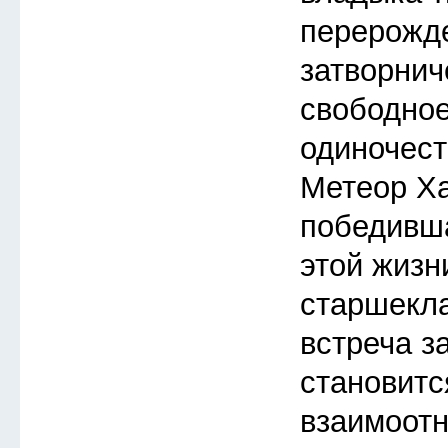
перерожд
затворнич
свободное
одиночест
Метеор Ха
победивша
этой жизн
старшекл
встреча з
становитс
взаимоот