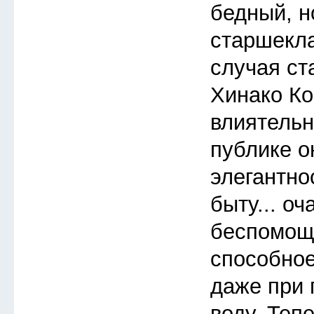
бедный, 
старшекла
случая ст
Хинако Ко
влиятельн
публике 
элегантно
быту... о
беспомощ
способное
даже при 
воду. Теп