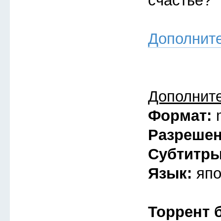
счастье?
Дополнит
Дополнит
Формат:
Разреше
Субтитр
Язык:
япо
Торрент 