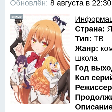
Обновлён:
8 августа в 22:30
аниме
Информац
Страна:
Я
Тип:
ТВ
Жанр:
ко
школа
Год выхо
Кол сери
Режиссе
Продолж
Описани