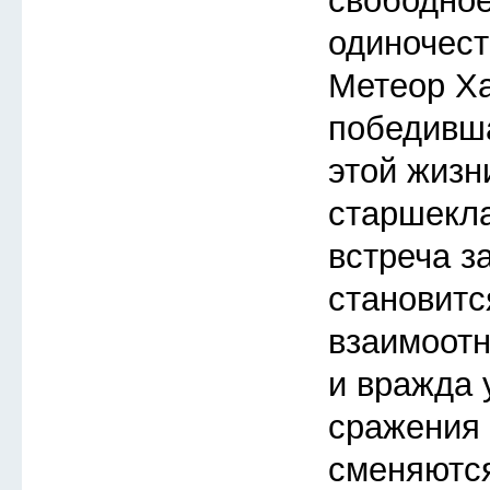
свободное
одиночест
Метеор Ха
победивша
этой жизн
старшекл
встреча з
становитс
взаимоот
и вражда 
сражения 
сменяютс