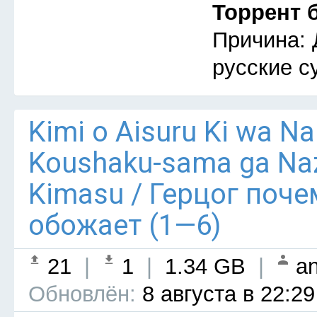
Торрент 
Причина: 
русские с
Kimi o Aisuru Ki wa Nai 
Koushaku-sama ga Naz
Kimasu / Герцог поче
обожает (1—6)
21
|
1
|
1.34 GB
|
an
Обновлён:
8 августа в 22:29