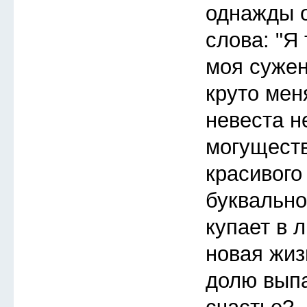
однажды 
слова: "Я 
моя сужен
круто мен
невеста н
могуществ
красивого
буквально
купает в 
новая жиз
долю выпа