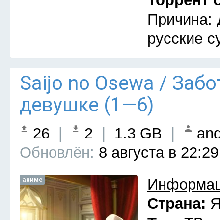
Торрент 
Причина: 
русские с
Saijo no Osewa / Заб
девушке (1—6)
26
|
2
|
1.3 GB
|
and
Обновлён:
8 августа в 22:29
аниме
Информац
Страна:
Я