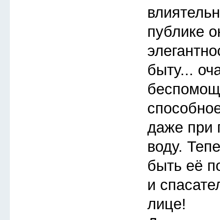
влиятельн
публике 
элегантно
быту... о
беспомощ
способное
даже при 
воду. Теп
быть её п
и спасате
лице!