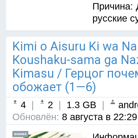
Причина: 
русские с
Kimi o Aisuru Ki wa Nai 
Koushaku-sama ga Naz
Kimasu / Герцог поче
обожает (1—6)
4
|
2
|
1.3 GB
|
andr
Обновлён:
8 августа в 22:29
аниме
Информац