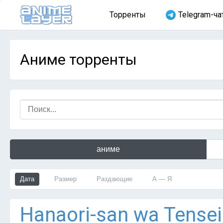
Торренты
Telegram-ча
Аниме торренты
аниме
Дата
Размер
Раздающие
А — Я
Hanaori-san wa Tensei