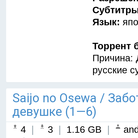
Субтитр
Язык:
япо
Торрент 
Причина: 
русские с
Saijo no Osewa / Заб
девушке (1—6)
4
|
3
|
1.16 GB
|
and