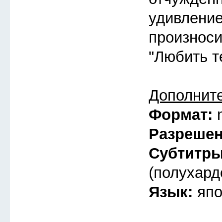
удивлени
произноси
"Любить т
Дополнит
Формат:
Разреше
Субтитр
(полухард
Язык:
япо