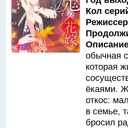
Кол сери
Режиссе
Продолж
Описани
обычная 
которая ж
сосуществ
ёкаями. Ж
откос: ма
в семье, 
бросил ра