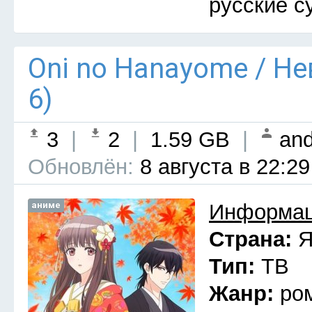
русские с
Oni no Hanayome / Н
6)
3
|
2
|
1.59 GB
|
and
Обновлён:
8 августа в 22:29
аниме
Информац
Страна:
Я
Тип:
ТВ
Жанр:
ро