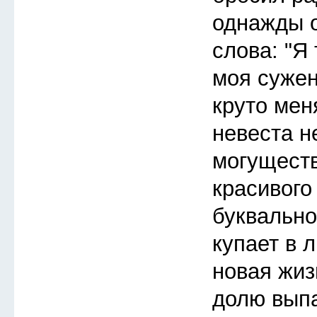
однажды 
слова: "Я 
моя сужен
круто мен
невеста н
могуществ
красивого
буквально
купает в 
новая жиз
долю выпа