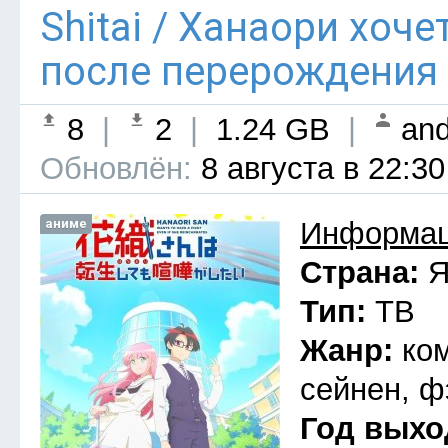
Shitai / Ханаори хоч
после перерождения 
8
|
2
|
1.24 GB
|
and
Обновлён:
8 августа в 22:30
аниме
Информац
Страна:
Я
Тип:
ТВ
Жанр:
ко
сейнен, ф
Год выхо