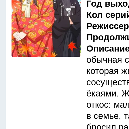
Год выхо
Кол сери
Режиссе
Продолж
Описани
обычная 
которая ж
сосуществ
ёкаями. Ж
откос: ма
в семье, 
бросил ра