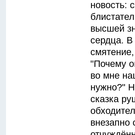
новость: 
блистател
высшей зн
сердца. 
смятение,
"Почему о
во мне на
нужно?" Н
сказка ру
обходител
внезапно 
отчуждённ