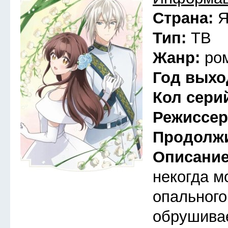
Страна:
Я
Тип:
ТВ
Жанр:
ро
Год выхо
Кол сери
Режиссе
Продолж
Описани
некогда м
опального
обрушива