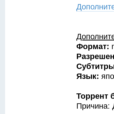
Дополнит
Дополнит
Формат:
Разреше
Субтитр
Язык:
япо
Торрент 
Причина: 