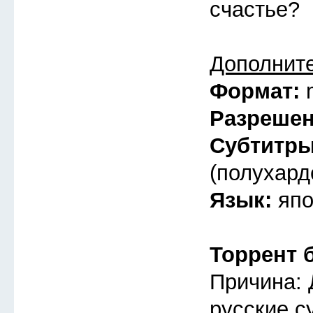
счастье?
Дополнит
Формат:
Разреше
Субтитр
(полухард
Язык:
япо
Торрент 
Причина: 
русские с