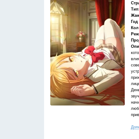
Стр
Тип
Жан
Год
Кол
Реж
Про
Опи
кот
вли
сов
уст
при
лиц
Ден
звуч
нач
люб
при
Доп