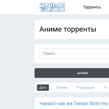
Торренты
Аниме торренты
аниме
Дата
Размер
Раздающие
А 
Hanaori-san wa Tensei Shite m