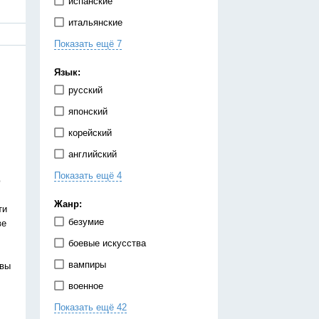
испанские
итальянские
Показать ещё 7
китайские
корейские
Язык:
немецкие
русский
португальские
японский
тайские
корейский
французские
английский
японские
Показать ещё 4
испанский
ю
китайский
Жанр:
ти
немецкий
безумие
ве
украинский
боевые искусства
вампиры
твы
военное
Показать ещё 42
гарем