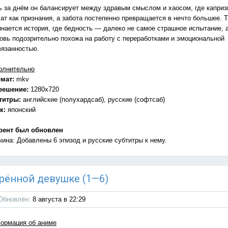
ь за днём он балансирует между здравым смыслом и хаосом, где капри
ат как признания, а забота постепенно превращается в нечто большее. Т
инается история, где бедность — далеко не самое страшное испытание, 
овь подозрительно похожа на работу с переработками и эмоциональной
вязанностью.
олнительно
мат:
mkv
решение:
1280x720
титры:
английские (полухардсаб), русские (софтсаб)
к:
японский
рент был обновлен
чина: Добавлены 6 эпизод и русские субтитры к нему.
дарённой девушке (1—6)
Обновлён:
8 августа в 22:29
ормация об аниме