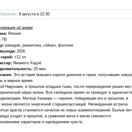
Обновлён:
8 августа в 22:30
ормация об аниме
ана:
Япония
:
ТВ
р:
комедия, романтика, сейнен, фэнтези
 выхода:
2026
 серий:
>12 эп
иссер:
Ямамото Хидэё
должительность:
25 мин
сание:
Это история бывшего короля демонов и героя, получивших нову
нь в мирное время.
эй Наруками, в прошлом владыка тьмы, после перерождения решил вес
ворнический образ жизни. Всё свободное время он проводит в одиночест
видеоиграми. Метеор Ханаори — героиня, победившая его в прошлом, в
й жизни является энергичной старшеклассницей. Неожиданная встреча
лятых врагов становится началом их новых взаимоотношений. Былые би
ражда уходят в прошлое, а сражения меча и магии сменяются
лкновением характеров и зарождением чувств.