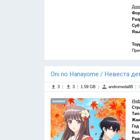
Доп
Фор
Раз
Суб
Язы
Тор
При
Oni no Hanayome / Невеста де
3
|
3
|
1.59 GB
|
andromeda88
|
аниме
Инф
Стр
Тип
Жан
Год
Кол
Реж