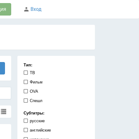
Вход
ция
Тип:
ТВ
Фильм
OVA
Спешл
Субтитры:
русские
английские