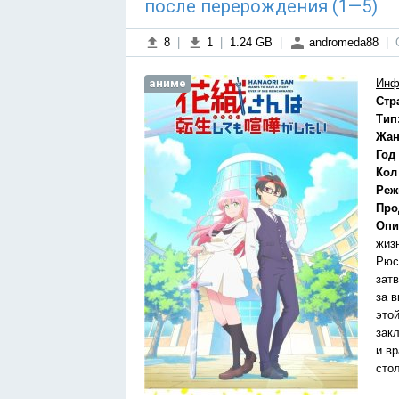
после перерождения (1—5)
8
|
1
|
1.24 GB
|
andromeda88
|
аниме
Инф
Стр
Тип
Жан
Год
Кол
Реж
Про
Опи
жиз
Рюс
зат
за 
это
зак
и в
сто