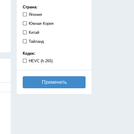
демоны
Страна:
детектив
Япония
дзёсей
Южная Корея
драма
Китай
игры
Тайланд
исекай
Кодек:
исторический
HEVC (h.265)
катастрофа
киберпанк
Применить
комедия
космос
магия
махо-сёдзе
машины
медицинская драма