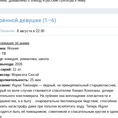
чина: Добавлены 5 эпизод и русские субтитры к нему.
дарённой девушке (1—6)
Обновлён:
8 августа в 22:30
ормация об аниме
ана:
Япония
:
ТВ
р:
комедия, романтика, школа
 выхода:
2026
 серий:
12 эп
иссер:
Морисита Сюсэй
должительность:
25 мин
сание:
Ицуки Томонари — бедный, но принципиальный старшеклассник,
орый по воле случая становится спасителем Хинако Коноханы, дочери
ятельного конгломерата. На публике она воплощение элегантности и
ершенства, а в быту... очаровательно беспомощное бедствие, способное
роить катастрофу даже при попытке вскипятить воду. Теперь Ицуки
ходится быть её помощником, советником и спасательным кругом в одн
е!