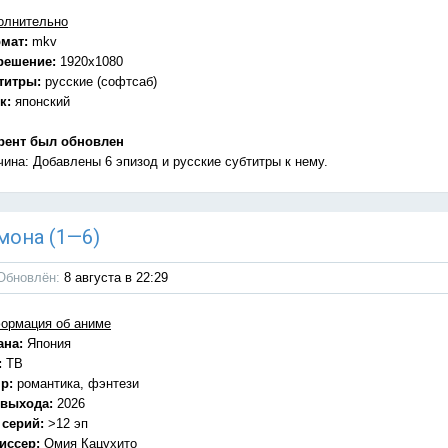
олнительно
мат:
mkv
решение:
1920x1080
титры:
русские (софтсаб)
к:
японский
рент был обновлен
чина: Добавлены 6 эпизод и русские субтитры к нему.
мона (1—6)
Обновлён:
8 августа в 22:29
ормация об аниме
ана:
Япония
:
ТВ
р:
романтика, фэнтези
 выхода:
2026
 серий:
>12 эп
иссер:
Омия Кацухито