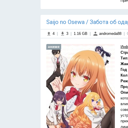
При
Saijo no Osewa / Забота об о
4
|
3
|
1.16 GB
|
andromeda88
|
аниме
Инф
Стр
Тип
Жан
Год
Кол
Реж
Про
Опи
кот
вли
сов
уст
при
лиц