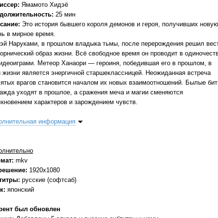
иссер:
Ямамото Хидэё
должительность:
25 мин
сание:
Это история бывшего короля демонов и героя, получивших нову
нь в мирное время.
эй Наруками, в прошлом владыка тьмы, после перерождения решил вес
ворнический образ жизни. Всё свободное время он проводит в одиночест
видеоиграми. Метеор Ханаори — героиня, победившая его в прошлом, в
й жизни является энергичной старшеклассницей. Неожиданная встреча
лятых врагов становится началом их новых взаимоотношений. Былые би
ражда уходят в прошлое, а сражения меча и магии сменяются
лкновением характеров и зарождением чувств.
олнительная информация
олнительно
мат:
mkv
решение:
1920x1080
титры:
русские (софтсаб)
к:
японский
рент был обновлен