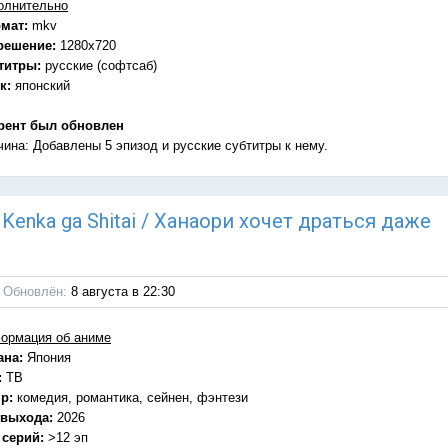
олнительно
мат:
mkv
решение:
1280x720
титры:
русские (софтсаб)
к:
японский
рент был обновлен
чина: Добавлены 5 эпизод и русские субтитры к нему.
o Kenka ga Shitai / Ханаори хочет драться даже
Обновлён:
8 августа в 22:30
ормация об аниме
ана:
Япония
:
ТВ
р:
комедия, романтика, сейнен, фэнтези
 выхода:
2026
 серий:
>12 эп