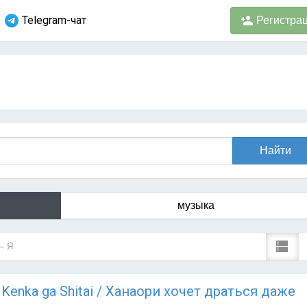
Telegram-чат
Регистра
музыка
— Я
o Kenka ga Shitai / Ханаори хочет драться даже