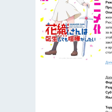
Реж
Про
Опи
жиз
Рюс
зат
за 
это
зак
и в
сто
Доп
Доп
Фор
Раз
Суб
Язы
Тор