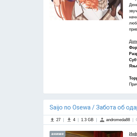
Ден
звуч
нач
люб
при
Доп
Фор
Раз
Суб
Язы
Тор
При
Saijo no Osewa / Забота об о
27
|
4
|
1.3 GB
|
andromeda88
|
аниме
Инф