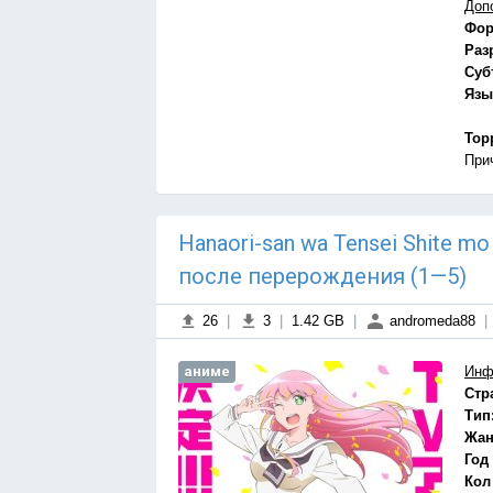
Доп
Фор
Раз
Суб
Язы
Тор
При
Hanaori-san wa Tensei Shite m
после перерождения (1—5)
26
|
3
|
1.42 GB
|
andromeda88
|
аниме
Инф
Стр
Тип
Жан
Год
Кол