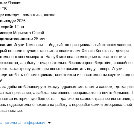
ана:
Япония
:
ТВ
р:
комедия, романтика, школа
 выхода:
2026
 серий:
12 эп
иссер:
Морисита Сюсэй
должительность:
25 мин
сание:
Ицуки Томонари — бедный, но принципиальный старшеклассник,
орый по воле случая становится спасителем Хинако Коноханы, дочери
ятельного конгломерата. На публике она воплощение элегантности и
ершенства, а в быту... очаровательно беспомощное бедствие, способное
роить катастрофу даже при попытке вскипятить воду. Теперь Ицуки
ходится быть её помощником, советником и спасательным кругом в одн
е!
ь за днём он балансирует между здравым смыслом и хаосом, где капри
ат как признания, а забота постепенно превращается в нечто большее. Т
инается история, где бедность — далеко не самое страшное испытание, 
овь подозрительно похожа на работу с переработками и эмоциональной
вязанностью.
олнительная информация