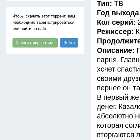
Тип:
ТВ
Год выхода
Чтобы скачать этот торрент, вам
Кол серий:
необходимо зарегистрироваться
или войти на сайт
Режиссер:
К
Продолжит
Зарегистрироваться
Войти
Описание:
парня. Главн
хочет спаст
своими друзь
вернее он та
В первый же 
денег. Казал
абсолютно н
которая согл
вторгаются л