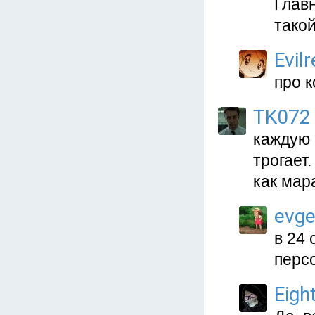
Главн
такой
Evil
про к
TK072
каждую 
трогает.
как мар
evg
в 24 
перс
Eigh