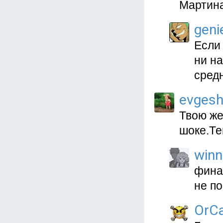
Мартина
geni
Если
ни на
сред
evges
Твою же 
шоке.Те
winn
финал
не п
OrC