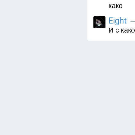
како
Eight
—
И с как