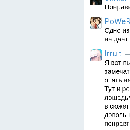
Понрави
PoWeR
Одно из
не дает
Irruit
—
Я вот п
замечат
опять н
Тут и р
лошадьм
в сюжет
довольн
понравт