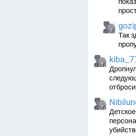
показ
прост
gozi
Так з
пропу
kiba_7
Дропнул
следующ
отброси
Nibilun
Детское
персона
убийств