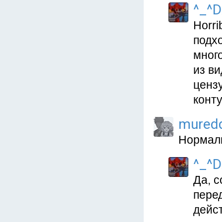
^_^
Horr
подхо
мног
из ви
ценз
конт
muredd
Нормаль
^_^
Да, 
пере
дейс