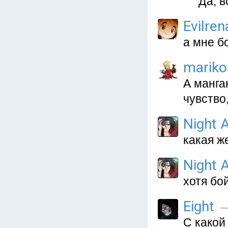
Да, в
Evilren
а мне б
mariko
А манга
чувство
Night A
какая же
Night A
хотя бо
Eight
—
С какой