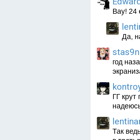
Edward
Вау! 24 
lent
Да, 
stas9n
год наз
экраниз
kontro
ГГ крут 
надеюсь
lentina
Так вед