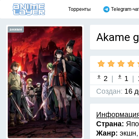
Торренты
Telegram-ча
аниме
Akame ga
2
|
1
|
Cоздан:
16 д
Информация
Страна:
Япо
Жанр:
экшн,