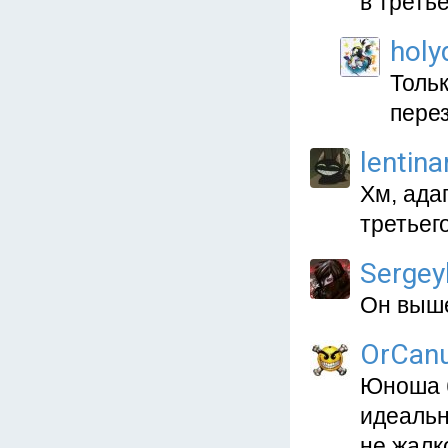
в третье
holy
Тольк
пере
lentina
Хм, ада
третьег
Sergey
Он выше
OrCan
Юноша б
идеальн
не жалк