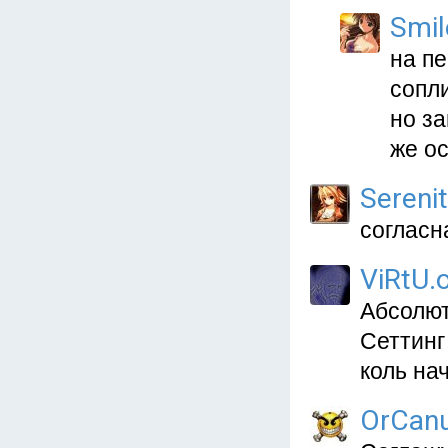
Smi
на п
сопл
но за
же ос
Sereni
согласна 
ViRtU.
Абсолют
Сеттинг
коль на
OrCan