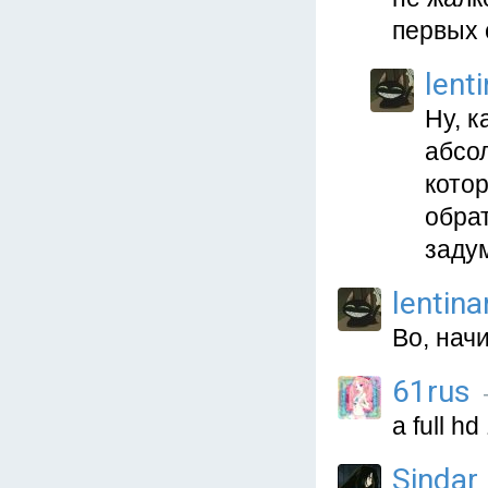
первых 
lent
Ну, к
абсо
котор
обра
задум
lentina
Во, нач
61rus
а full 
Sindar