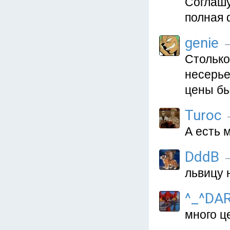
Соглашу
полная 
genie
—
Столько
несерье
цены бы
Turoc
А есть 
DddB
—
львицу н
^_^DA
много ц