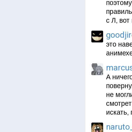
поэтому
правиль
с Л, вот
goodji
это нав
анимехе
marcu
А ничег
поверну
не могли
смотрет
искать,
naruto