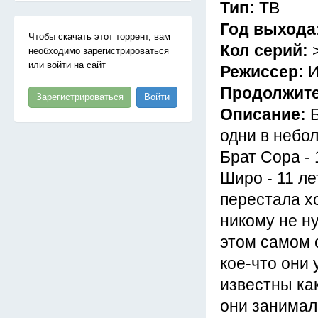
Тип:
ТВ
Год выхода
Чтобы скачать этот торрент, вам
Кол серий:
необходимо зарегистрироваться
или войти на сайт
Режиссер:
И
Продолжит
Зарегистрироваться
Войти
Описание:
одни в небо
Брат Сора - 
Широ - 11 ле
перестала х
никому не н
этом самом 
кое-что они 
известны как
они занимал