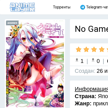
Торренты
Telegram-ча
аниме
No Game
1
|
0
|
Cоздан:
26 и
Информация
Страна:
Япо
Жанр:
прик