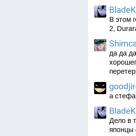
BladeK
В этом г
2, Durar
Shimc
да да д
хорошег
перетер
goodji
а стефа
BladeK
Дело в 
японцы 