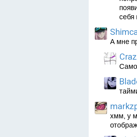
появ
себя 
Shimc
А мне п
Craz
Самок
Blad
тайми
markz
хмм, у 
отображ