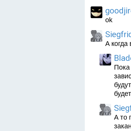
goodji
ok
Siegfri
А когда 
Blad
Пока 
завис
будут
будет
Sieg
А то
зака