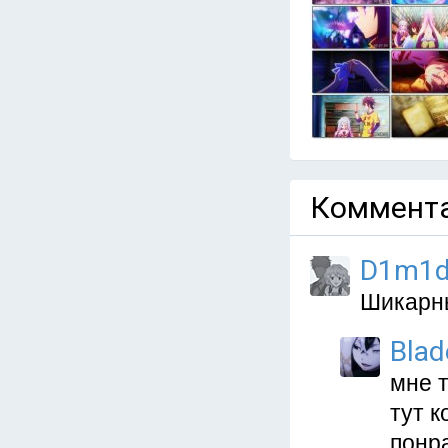
Коммента
D1m1d
Шикарны
Blad
мне т
тут 
понра