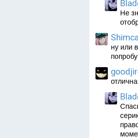
Blad
Не з
отобр
Shimc
ну или 
попробу
goodji
отлична
Blad
Спаси
серию
право
моме