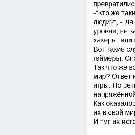
превратились
-"Кто же так
люди?", -"Да
уровне, не з
хакеры, или 
Вот такие сл
геймеры. Сп
Так что же 
мир? Ответ н
игры. По сет
напряжённой
Как оказалос
их в свой ми
И тут их ист