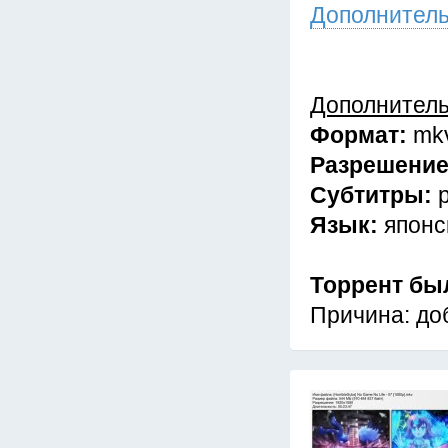
Дополнител
Дополнител
Формат:
mk
Разрешени
Субтитры:
Язык:
японс
Торрент бы
Причина: до