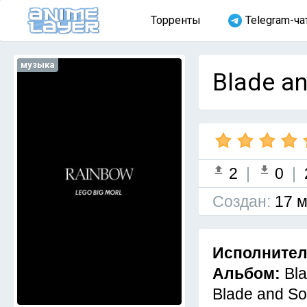
Торренты
Telegram-ча
музыка
Blade an
2
|
0
|
Cоздан:
17 м
Исполните
Альбом:
Bla
Blade and S