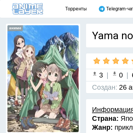
Торренты
Telegram-ча
аниме
Yama no
3
|
0
|
Cоздан:
26 а
Информация
Страна:
Япо
Жанр:
прик