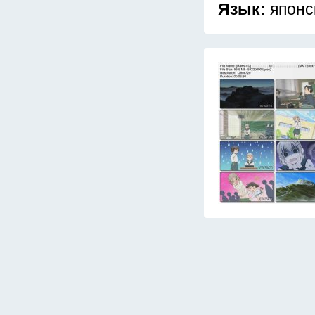
Язык:
японс