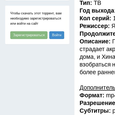
Тип:
ТВ
Год выхода
Чтобы скачать этот торрент, вам
Кол серий:
необходимо зарегистрироваться
или войти на сайт
Режиссер:
Я
Продолжит
Зарегистрироваться
Войти
Описание:
страдает ак
дома, и Хин
взобраться 
более ранне
Дополнител
Формат:
mp
Разрешени
Субтитры: