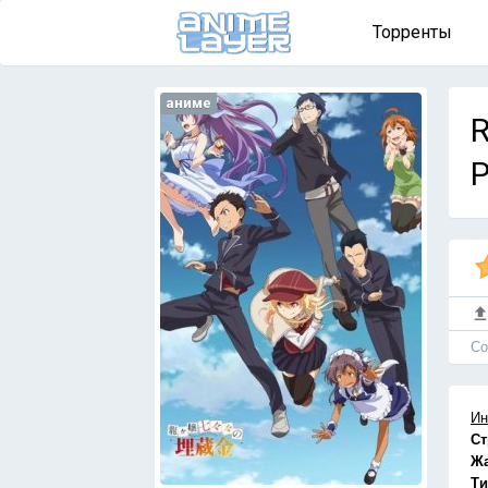
Торренты
аниме
R
Р
Cо
Ин
Ст
Ж
Ти