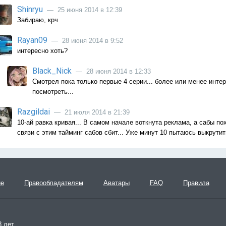
Shinryu
— 25 июня 2014 в 12:39
Забираю, крч
Rayan09
— 28 июня 2014 в 9:52
интересно хоть?
Black_Nick
— 28 июня 2014 в 12:33
Смотрел пока только первые 4 серии... более или менее интер
посмотреть...
Razgildai
— 21 июля 2014 в 21:39
10-ай равка кривая... В самом начале воткнута реклама, а сабы п
связи с этим тайминг сабов сбит... Уже минут 10 пытаюсь выкрутит
ие
Правообладателям
Аватары
FAQ
Правила
 лет.