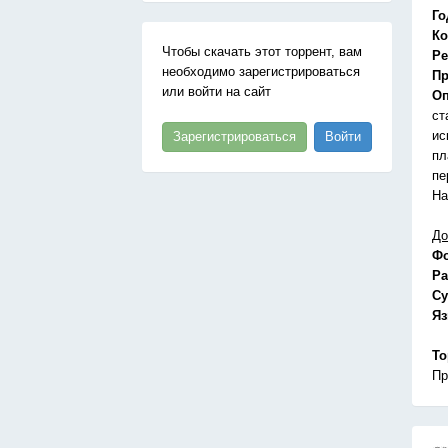
Го
Ко
Чтобы скачать этот торрент, вам
Ре
необходимо зарегистрироваться
Пр
или войти на сайт
Оп
ст
ис
Зарегистрироваться
Войти
пл
пе
На
До
Ф
Ра
Су
Я
То
Пр