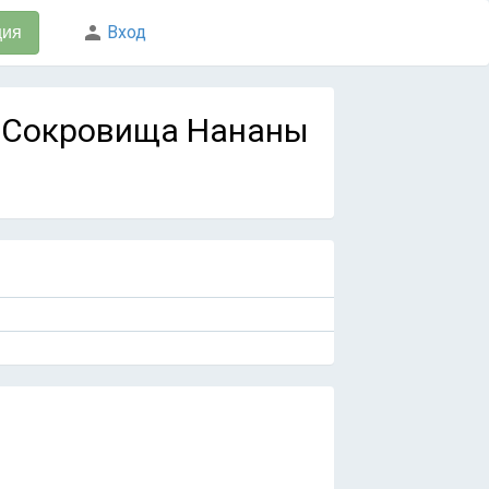
Вход
ция
 / Сокровища Нананы