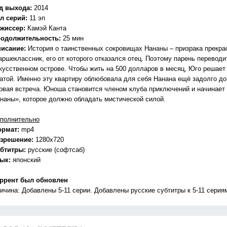
д выхода:
2014
л серий:
11 эп
жиссер:
Камэй Канта
одолжительность:
25 мин
исание:
История о таинственных сокровищах Нананы – призрака прекра
аршеклассник, его от которого отказался отец. Поэтому парень перевод
кусственном острове. Чтобы жить на 500 долларов в месяц, Юго решает 
атой. Именно эту квартиру облюбовала для себя Нанана ещё задолго до
рвая встреча. Юноша становится членом клуба приключений и начинает
наны», которое должно обладать мистической силой.
полнительно
ормат:
mp4
зрешение:
1280x720
бтитры:
русские (софтсаб)
зык:
японский
ррент был обновлен
ичина: Добавлены 5-11 серии. Добавлены русские субтитры к 5-11 серия