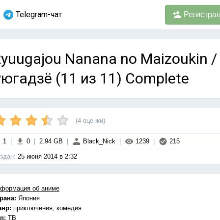
Telegram-чат
Регистра
yuugajou Nanana no Maizoukin
югадзё (11 из 11) Complete
(
4
оценки)
1
|
0
|
2.94 GB
|
Black_Nick
|
1239
|
215
здан:
25 июня 2014 в 2:32
формация об аниме
рана:
Япония
анр:
приключения, комедия
п:
ТВ