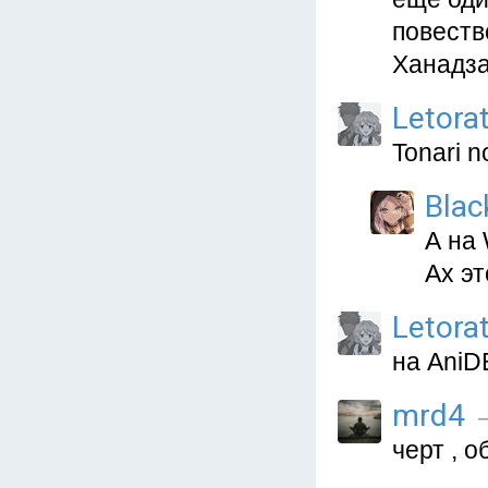
повеств
Ханадза
Letora
Tonari n
Blac
А на 
Ах эт
Letora
на AniD
mrd4
—
черт , 