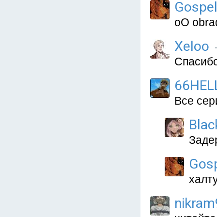
Gospe
oO obrad
Xeloo
Спасибо 
66HEL
Все сер
Blac
Задер
Gos
халту
nikram