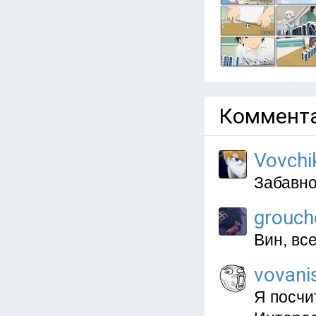
Коммента
Vovchi
Забавно
grouc
Вин, все
vovani
Я посчи