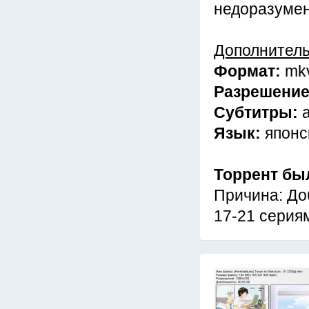
недоразумени
Дополнител
Формат:
mk
Разрешени
Субтитры:
Язык:
японс
Торрент бы
Причина: До
17-21 серия