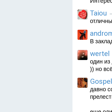
Интерес
Taiou
—
отличны
andro
В закла
wertel
один из
)) но вс
Gospe
давно с
прелест
еще оди