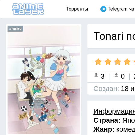
Торренты
Telegram-ча
аниме
Tonari n
3
|
0
|
Cоздан:
18 и
Информация
Страна:
Япо
Жанр:
комед