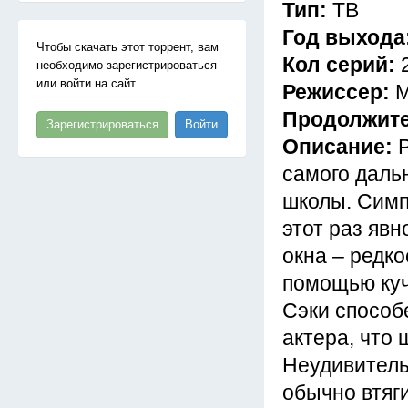
Тип:
ТВ
Год выхода
Чтобы скачать этот торрент, вам
Кол серий:
необходимо зарегистрироваться
или войти на сайт
Режиссер:
М
Продолжит
Зарегистрироваться
Войти
Описание:
самого даль
школы. Симп
этот раз яв
окна – редко
помощью кучи
Сэки способ
актера, что
Неудивитель
обычно втяги