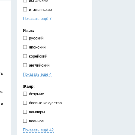
испанские
итальянские
Показать ещё 7
китайские
корейские
Язык:
немецкие
русский
португальские
японский
тайские
корейский
французские
английский
японские
ть
Показать ещё 4
испанский
китайский
Жанр:
рь
немецкий
безумие
украинский
боевые искусства
 и
вампиры
военное
Показать ещё 42
гарем