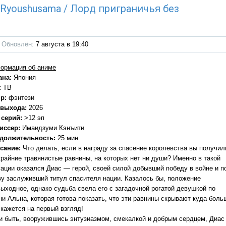
u Ryoushusama / Лорд приграничья без
Обновлён:
7 августа в 19:40
ормация об аниме
ана:
Япония
:
ТВ
р:
фэнтези
 выхода:
2026
 серий:
>12 эп
иссер:
Имаидзуми Кэнъити
должительность:
25 мин
сание:
Что делать, если в награду за спасение королевства вы получил
крайние травянистые равнины, на которых нет ни души? Именно в такой
уации оказался Диас — герой, своей силой добывший победу в войне и п
ву заслуживший титул спасителя нации. Казалось бы, положение
выходное, однако судьба свела его с загадочной рогатой девушкой по
ни Альна, которая готова показать, что эти равнины скрывают куда боль
 кажется на первый взгляд!
 и быть, вооружившись энтузиазмом, смекалкой и добрым сердцем, Диас