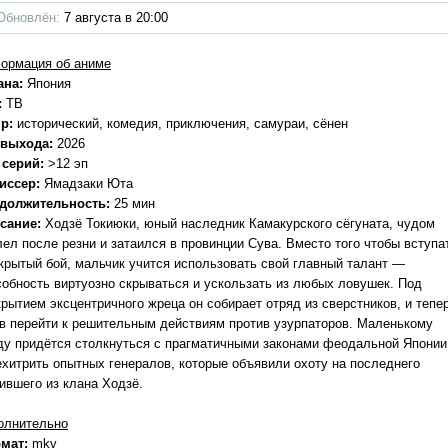
Обновлён:
7 августа в 20:00
ормация об аниме
ана:
Япония
:
ТВ
р:
исторический, комедия, приключения, самураи, сёнен
 выхода:
2026
 серий:
>12 эп
иссер:
Ямадзаки Юта
должительность:
25 мин
сание:
Ходзё Токиюки, юный наследник Камакурского сёгуната, чудом
лел после резни и затаился в провинции Сува. Вместо того чтобы вступа
ткрытый бой, мальчик учится использовать свой главный талант —
собность виртуозно скрываться и ускользать из любых ловушек. Под
крытием эксцентричного жреца он собирает отряд из сверстников, и тепе
ов перейти к решительным действиям против узурпаторов. Маленькому
ду придётся столкнуться с прагматичными законами феодальной Японии
ехитрить опытных генералов, которые объявили охоту на последнего
ившего из клана Ходзё.
олнительно
мат:
mkv