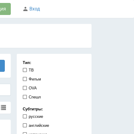
Вход
ция
Тип:
ТВ
Фильм
OVA
Спешл
Субтитры:
русские
английские