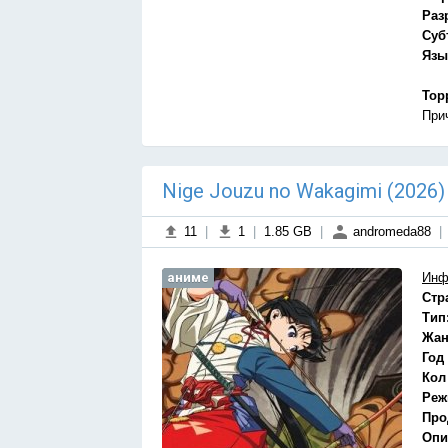
Раз
Суб
Язы
Тор
При
Nige Jouzu no Wakagimi (2026
11
|
1
|
1.85 GB
|
andromeda88
|
аниме
Инф
Стр
Тип
Жан
Год
Кол
Реж
Про
Опи