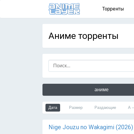
Торренты
Аниме торренты
аниме
Дата
Размер
Раздающие
А 
Nige Jouzu no Wakagimi (2026