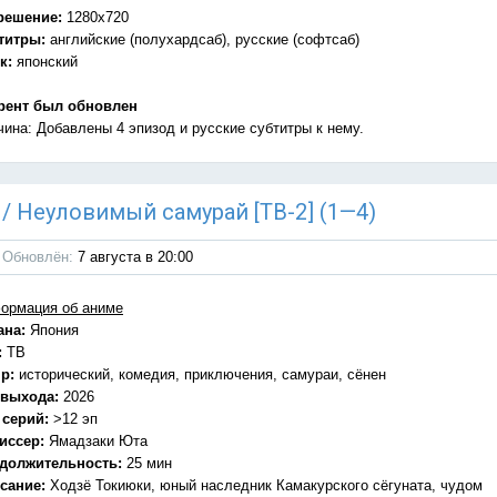
решение:
1280x720
титры:
английские (полухардсаб), русские (софтсаб)
к:
японский
рент был обновлен
чина: Добавлены 4 эпизод и русские субтитры к нему.
) / Неуловимый самурай [ТВ-2] (1—4)
Обновлён:
7 августа в 20:00
ормация об аниме
ана:
Япония
:
ТВ
р:
исторический, комедия, приключения, самураи, сёнен
 выхода:
2026
 серий:
>12 эп
иссер:
Ямадзаки Юта
должительность:
25 мин
сание:
Ходзё Токиюки, юный наследник Камакурского сёгуната, чудом