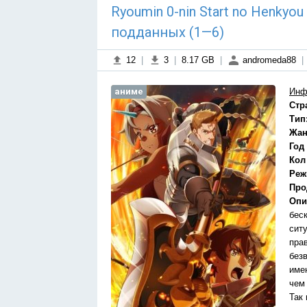
Ryoumin 0-nin Start no Henkyo
подданных (1—6)
12
|
3
|
8.17 GB
|
andromeda88
|
аниме
Инф
Стр
Тип
Жан
Год
Кол
Реж
Про
Опи
бес
сит
пра
без
име
чем
Так