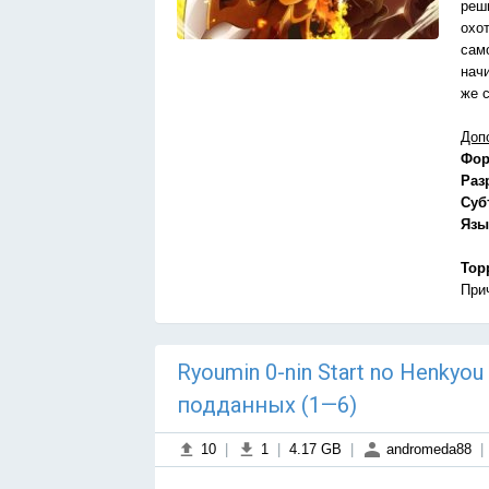
реши
охо
сам
нач
же 
Доп
Фор
Раз
Суб
Язы
Тор
При
Ryoumin 0-nin Start no Henkyo
подданных (1—6)
10
|
1
|
4.17 GB
|
andromeda88
|