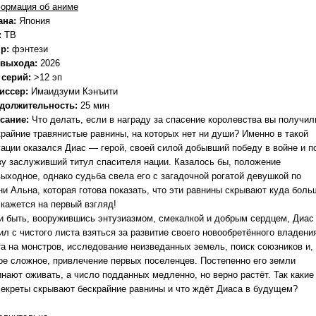
ормация об аниме
ана:
Япония
:
ТВ
р:
фэнтези
 выхода:
2026
 серий:
>12 эп
иссер:
Имаидзуми Кэнъити
должительность:
25 мин
сание:
Что делать, если в награду за спасение королевства вы получил
крайние травянистые равнины, на которых нет ни души? Именно в такой
уации оказался Диас — герой, своей силой добывший победу в войне и п
ву заслуживший титул спасителя нации. Казалось бы, положение
выходное, однако судьба свела его с загадочной рогатой девушкой по
ни Альна, которая готова показать, что эти равнины скрывают куда боль
 кажется на первый взгляд!
 и быть, вооружившись энтузиазмом, смекалкой и добрым сердцем, Диас
л с чистого листа взяться за развитие своего новообретённого владени
та на монстров, исследование неизведанных земель, поиск союзников и,
ое сложное, привлечение первых поселенцев. Постепенно его земли
инают оживать, а число подданных медленно, но верно растёт. Так какие
секреты скрывают бескрайние равнины и что ждёт Диаса в будущем?