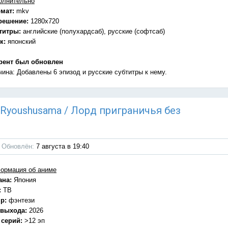
олнительно
мат:
mkv
решение:
1280x720
титры:
английские (полухардсаб), русские (софтсаб)
к:
японский
рент был обновлен
чина: Добавлены 6 эпизод и русские субтитры к нему.
u Ryoushusama / Лорд приграничья без
Обновлён:
7 августа в 19:40
ормация об аниме
ана:
Япония
:
ТВ
р:
фэнтези
 выхода:
2026
 серий:
>12 эп