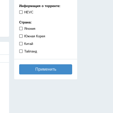
демоны
Информация о торренте:
детектив
HEVC
дзёсей
Страна:
драма
Япония
игры
Южная Корея
исекай
Китай
исторический
Тайланд
катастрофа
киберпанк
Применить
комедия
космос
магия
махо-сёдзе
машины
медицинская драма