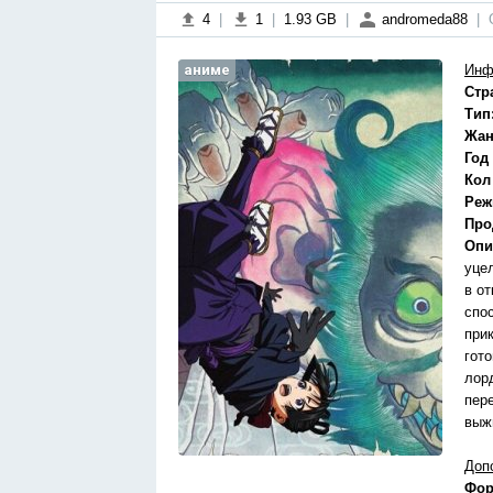
4
|
1
|
1.93 GB
|
andromeda88
|
аниме
Инф
Стр
Тип
Жан
Год
Кол
Реж
Про
Опи
уце
в о
спо
при
гот
лор
пер
выж
Доп
Фор