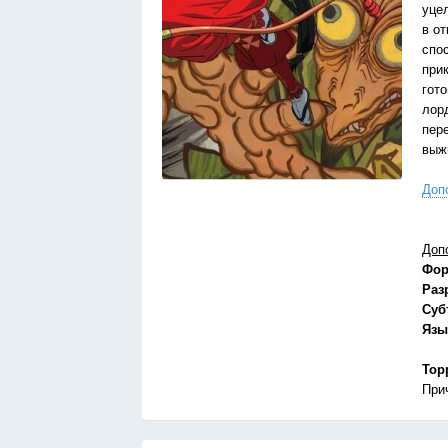
уце
в о
спо
при
гот
лор
пер
выж
Доп
Доп
Фор
Раз
Суб
Язы
Тор
При