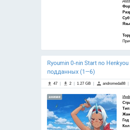
Доп
Фор
Раз
Суб
Язы
Тор
При
Ryoumin 0-nin Start no Henkyo
подданных (1—6)
47
|
2
|
1.27 GB
|
andromeda88
|
аниме
Инф
Стр
Тип
Жан
Год
Кол