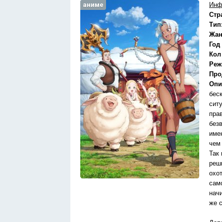
аниме
Инф
Стр
Тип
Жан
Год
Кол
Реж
Про
Опи
бес
сит
пра
без
име
чем
Так
реши
охо
сам
нач
же 