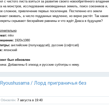
л с чистого листа взяться за развитие своего новообретённого владени
та на монстров, исследование неизведанных земель, поиск союзников и,
ое сложное, привлечение первых поселенцев. Постепенно его земли
инают оживать, а число подданных медленно, но верно растёт. Так какие
секреты скрывают бескрайние равнины и что ждёт Диаса в будущем?
олнительно
мат:
mkv
решение:
1920x1080
титры:
английские (полухардсаб), русские (софтсаб)
к:
японский
рент был обновлен
чина: Добавлены 6 эпизод и русские субтитры к нему.
u Ryoushusama / Лорд приграничья без
Обновлён:
7 августа в 19:40