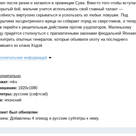
лел после резни и затаился в провинции Сува. Вместо того чтобы вступа
ткрытый бой, мальчик учится использовать свой главный талант —
собность виртуозно скрываться и ускользать из любых ловушек. Под
крытием эксцентричного жреца он собирает отряд из сверстников, и тепе
ов перейти к решительным действиям против узурпаторов. Маленькому
ду придётся столкнуться с прагматичными законами феодальной Японии
ехитрить опытных генералов, которые объявили охоту на последнего
ившего из клана Ходзё.
олнительная информация
олнительно
мат:
mkv
решение:
1920x1080
титры:
русские (софтсаб)
к:
японский
рент был обновлен
чина: Добавлены 4 эпизод и русские субтитры к нему.