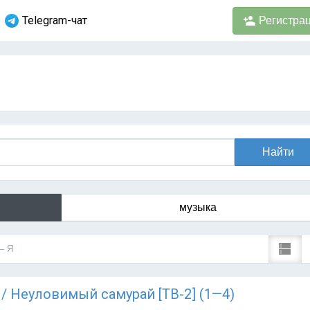
Telegram-чат
Регистра
музыка
— Я
) / Неуловимый самурай [ТВ-2] (1—4)