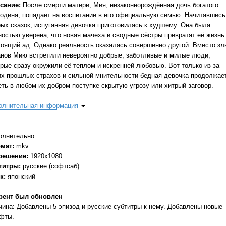
сание:
После смерти матери, Мия, незаконнорождённая дочь богатого
подина, попадает на воспитание в его официальную семью. Начитавшись
рых сказок, испуганная девочка приготовилась к худшему. Она была
ностью уверена, что новая мачеха и сводные сёстры превратят её жизнь
тоящий ад. Однако реальность оказалась совершенно другой. Вместо зл
анов Мию встретили невероятно добрые, заботливые и милые люди,
орые сразу окружили её теплом и искренней любовью. Вот только из-за
их прошлых страхов и сильной мнительности бедная девочка продолжае
еть в любом их добром поступке скрытую угрозу или хитрый заговор.
олнительная информация
олнительно
мат:
mkv
решение:
1920x1080
титры:
русские (софтсаб)
к:
японский
рент был обновлен
чина: Добавлены 5 эпизод и русские субтитры к нему. Добавлены новые
фты.