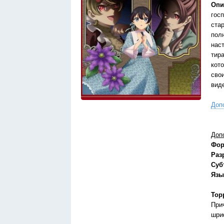
Опи
гос
ста
пол
нас
тир
кот
сво
вид
Доп
Доп
Фор
Раз
Суб
Язы
Тор
При
шри