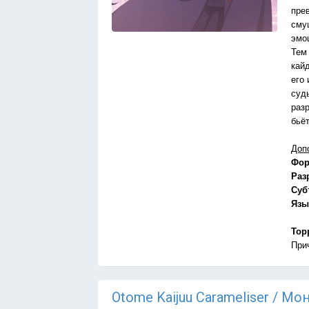
пре
сму
эмо
Тем
кай
его 
суд
раз
бьё
Доп
Фор
Раз
Суб
Язы
Тор
При
Otome Kaijuu Carameliser / М