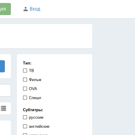
Вход
ция
Тип:
ТВ
Фильм
OVA
Спешл
Субтитры:
русские
английские