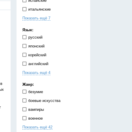
испанские
итальянские
Показать ещё 7
китайские
корейские
Язык:
немецкие
русский
португальские
японский
тайские
корейский
французские
английский
японские
Показать ещё 4
испанский
китайский
 в
Жанр:
ых
немецкий
безумие
украинский
боевые искусства
т
вампиры
военное
Показать ещё 42
гарем