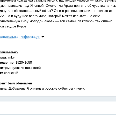
 временем красавица сталкивается с настоящей угрозой — таинственны
дзю, нависшим над Японией. Сможет ли Арата принять её чувства, или ж
испугает её колоссальный облик? От его решения зависит не только их
ьба, но и будущее всего мира, который может испытать на себе
рушительную силу молодой любви — той самой, от которой так сильно
тся сердце Куроэ.
олнительная информация
олнительно
мат:
mkv
решение:
1920x1080
титры:
русские (софтсаб)
к:
японский
рент был обновлен
чина: Добавлены 6 эпизод и русские субтитры к нему.