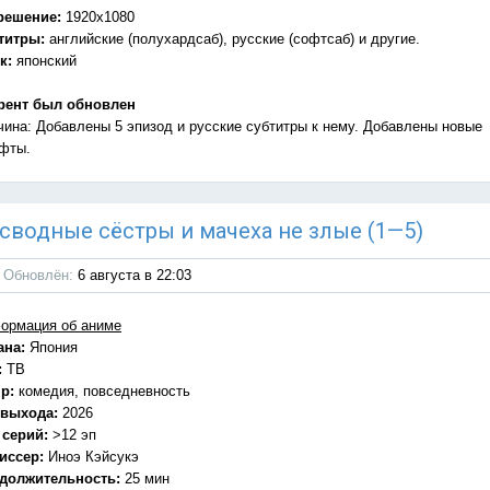
решение:
1920x1080
титры:
английские (полухардсаб), русские (софтсаб) и другие.
к:
японский
рент был обновлен
чина: Добавлены 5 эпизод и русские субтитры к нему. Добавлены новые
фты.
Мои сводные сёстры и мачеха не злые (1—5)
Обновлён:
6 августа в 22:03
ормация об аниме
ана:
Япония
:
ТВ
р:
комедия, повседневность
 выхода:
2026
 серий:
>12 эп
иссер:
Иноэ Кэйсукэ
должительность:
25 мин