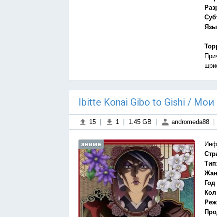
Раз
Суб
Язы
Тор
При
шри
Ibitte Konai Gibo to Gishi / 
15
|
1
|
1.45 GB
|
andromeda88
|
аниме
Инф
Стр
Тип
Жан
Год
Кол
Реж
Про