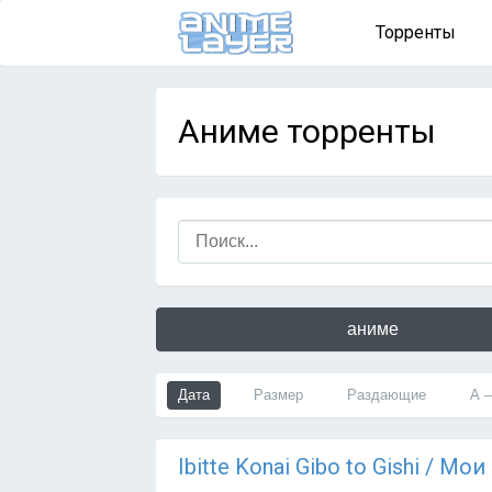
Торренты
Аниме торренты
аниме
Дата
Размер
Раздающие
А 
Ibitte Konai Gibo to Gishi / 