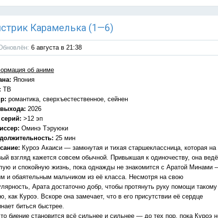
онстрик Карамелька (1—6)
Обновлён:
6 августа в 21:38
ормация об аниме
ана:
Япония
:
ТВ
р:
романтика, сверхъестественное, сейнен
 выхода:
2026
 серий:
>12 эп
иссер:
Оминэ Тэруюки
должительность:
25 мин
сание:
Куроэ Акаиси — замкнутая и тихая старшеклассница, которая на
вый взгляд кажется совсем обычной. Привыкшая к одиночеству, она ведё
лую и спокойную жизнь, пока однажды не знакомится с Аратой Минами 
им и обаятельным мальчиком из её класса. Несмотря на свою
улярность, Арата достаточно добр, чтобы протянуть руку помощи такому
ю, как Куроэ. Вскоре она замечает, что в его присутствии её сердце
инает биться быстрее.
то биение становится всё сильнее и сильнее — до тех пор, пока Куроэ н