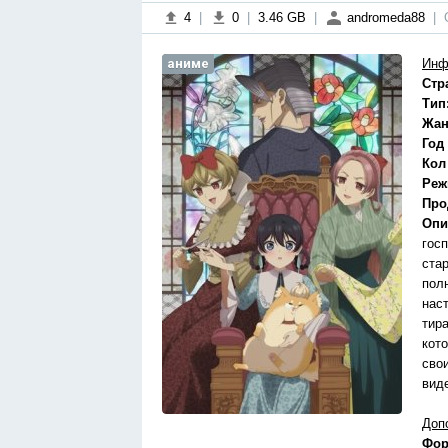
4
|
0
|
3.46 GB
|
andromeda88
|
аниме
Инф
Стр
Тип
Жан
Год
Кол
Реж
Про
Опи
гос
ста
пол
нас
тир
кот
сво
вид
Доп
Фор