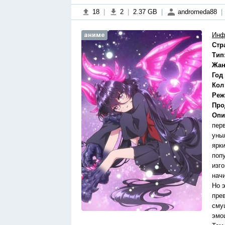
18
|
2
|
2.37 GB
|
andromeda88
|
аниме
Инф
Стр
Тип
Жан
Год
Кол
Реж
Про
Опи
пер
уны
ярк
поп
изго
нач
Но э
пре
сму
эмо