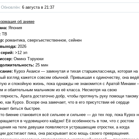
Обновлён:
6 августа в 21:37
ормация об аниме
ана:
Япония
:
ТВ
р:
романтика, сверхъестественное, сейнен
 выхода:
2026
 серий:
>12 эп
иссер:
Оминэ Тэруюки
должительность:
25 мин
сание:
Куроэ Акаиси — замкнутая и тихая старшеклассница, которая на
вый взгляд кажется совсем обычной. Привыкшая к одиночеству, она ведё
лую и спокойную жизнь, пока однажды не знакомится с Аратой Минами 
им и обаятельным мальчиком из её класса. Несмотря на свою
улярность, Арата достаточно добр, чтобы протянуть руку помощи такому
ю, как Куроэ. Вскоре она замечает, что в его присутствии её сердце
инает биться быстрее.
то биение становится всё сильнее и сильнее — до тех пор, пока Куроэ н
вращается в чудовищного кайдзю! Её особенность в том, что с ростом
щения на теле девушки появляются устрашающие отростки, а когда
ции достигают пика, она раскрывает всю мощь своего превращения.