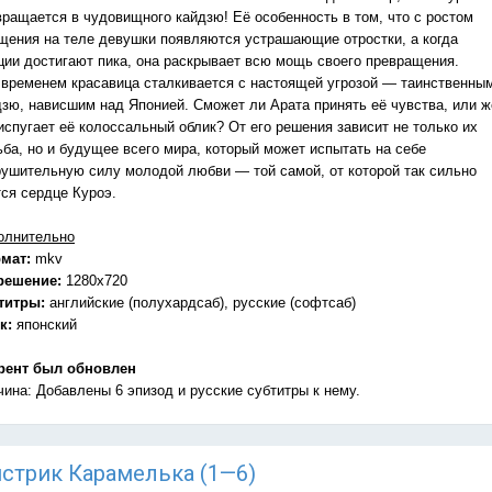
вращается в чудовищного кайдзю! Её особенность в том, что с ростом
щения на теле девушки появляются устрашающие отростки, а когда
ции достигают пика, она раскрывает всю мощь своего превращения.
 временем красавица сталкивается с настоящей угрозой — таинственны
дзю, нависшим над Японией. Сможет ли Арата принять её чувства, или ж
испугает её колоссальный облик? От его решения зависит не только их
ьба, но и будущее всего мира, который может испытать на себе
рушительную силу молодой любви — той самой, от которой так сильно
тся сердце Куроэ.
олнительно
мат:
mkv
решение:
1280x720
титры:
английские (полухардсаб), русские (софтсаб)
к:
японский
рент был обновлен
чина: Добавлены 6 эпизод и русские субтитры к нему.
онстрик Карамелька (1—6)