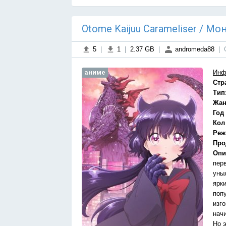
Otome Kaijuu Carameliser / М
5
|
1
|
2.37 GB
|
andromeda88
|
аниме
Инф
Стр
Тип
Жан
Год
Кол
Реж
Про
Опи
пер
уны
ярк
поп
изго
нач
Но э