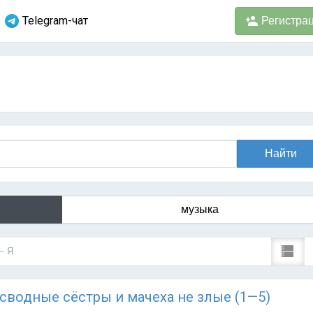
Telegram-чат
Регистра
музыка
— Я
Мои сводные сёстры и мачеха не злые (1—5)