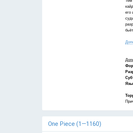
Тем
кай
его 
суд
раз
бьё
Доп
Доп
Фор
Раз
Суб
Язы
Тор
При
One Piece (1—1160)