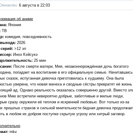
Обновлён:
6 августа в 22:03
ормация об аниме
ана:
Япония
:
ТВ
р:
комедия, повседневность
 выхода:
2026
 серий:
>12 эп
иссер:
Иноэ Кэйсукэ
должительность:
25 мин
сание:
После смерти матери, Мия, незаконнорождённая дочь богатого
подина, попадает на воспитание в его официальную семью. Начитавшись
рых сказок, испуганная девочка приготовилась к худшему. Она была
ностью уверена, что новая мачеха и сводные сёстры превратят её жизнь
тоящий ад. Однако реальность оказалась совершенно другой. Вместо зл
анов Мию встретили невероятно добрые, заботливые и милые люди,
орые сразу окружили её теплом и искренней любовью. Вот только из-за
их прошлых страхов и сильной мнительности бедная девочка продолжае
еть в любом их добром поступке скрытую угрозу или хитрый заговор.
олнительно
мат:
mkv