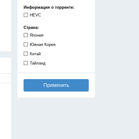
демоны
Информация о торренте:
детектив
HEVC
дзёсей
Страна:
драма
Япония
игры
Южная Корея
исекай
Китай
исторический
Тайланд
катастрофа
киберпанк
Применить
комедия
космос
магия
махо-сёдзе
машины
медицинская драма