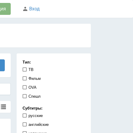
Вход
ция
Тип:
ТВ
Фильм
OVA
Спешл
Субтитры:
русские
английские