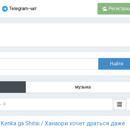
Telegram-чат
Регистра
музыка
— Я
o Kenka ga Shitai / Ханаори хочет драться даже