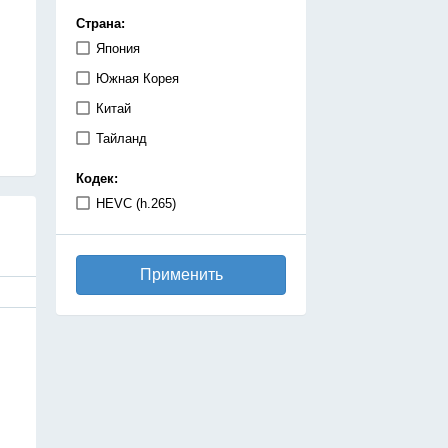
демоны
Страна:
детектив
Япония
дзёсей
Южная Корея
драма
Китай
игры
Тайланд
исекай
Кодек:
исторический
HEVC (h.265)
катастрофа
киберпанк
Применить
комедия
космос
магия
махо-сёдзе
машины
медицинская драма