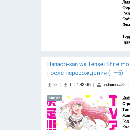
Доп
Фор
Раз
Суб
Язы
Тор
При
Hanaori-san wa Tensei Shite m
после перерождения (1—5)
33
|
1
|
1.42 GB
|
andromeda88
|
аниме
Инф
Стр
Тип
Жан
Год
Кол