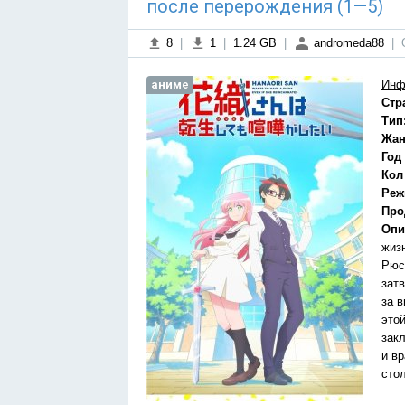
после перерождения (1—5)
8
|
1
|
1.24 GB
|
andromeda88
|
аниме
Инф
Стр
Тип
Жан
Год
Кол
Реж
Про
Опи
жиз
Рюс
зат
за 
это
зак
и в
сто