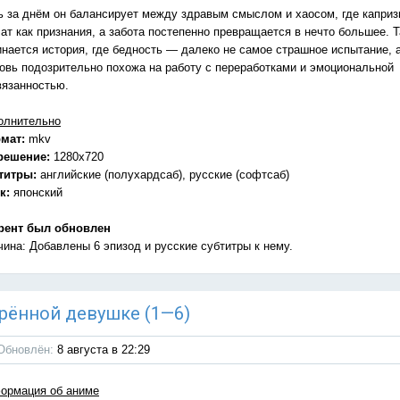
ь за днём он балансирует между здравым смыслом и хаосом, где капри
ат как признания, а забота постепенно превращается в нечто большее. Т
инается история, где бедность — далеко не самое страшное испытание, 
овь подозрительно похожа на работу с переработками и эмоциональной
вязанностью.
олнительно
мат:
mkv
решение:
1280x720
титры:
английские (полухардсаб), русские (софтсаб)
к:
японский
рент был обновлен
чина: Добавлены 6 эпизод и русские субтитры к нему.
дарённой девушке (1—6)
Обновлён:
8 августа в 22:29
ормация об аниме