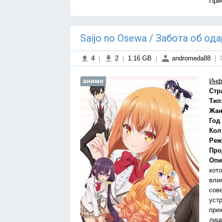
При
Saijo no Osewa / Забота об о
4
|
2
|
1.16 GB
|
andromeda88
|
аниме
Инф
Стр
Тип
Жан
Год
Кол
Реж
Про
Опи
кот
вли
сов
уст
при
лиц