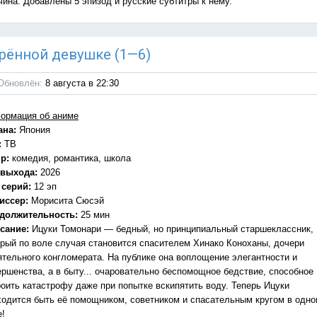
чина: Добавлены 5 эпизод и русские субтитры к нему.
дарённой девушке (1—6)
Обновлён:
8 августа в 22:30
ормация об аниме
ана:
Япония
:
ТВ
р:
комедия, романтика, школа
 выхода:
2026
 серий:
12 эп
иссер:
Морисита Сюсэй
должительность:
25 мин
сание:
Ицуки Томонари — бедный, но принципиальный старшеклассник,
орый по воле случая становится спасителем Хинако Коноханы, дочери
ятельного конгломерата. На публике она воплощение элегантности и
ершенства, а в быту... очаровательно беспомощное бедствие, способное
роить катастрофу даже при попытке вскипятить воду. Теперь Ицуки
ходится быть её помощником, советником и спасательным кругом в одн
е!