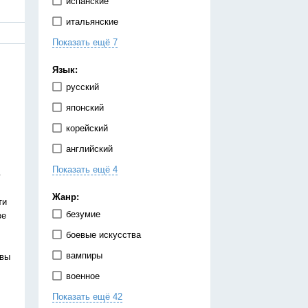
испанские
итальянские
Показать ещё 7
китайские
корейские
Язык:
немецкие
русский
португальские
японский
тайские
корейский
французские
английский
японские
Показать ещё 4
испанский
ю
китайский
Жанр:
ти
немецкий
безумие
ве
украинский
боевые искусства
вампиры
твы
военное
Показать ещё 42
гарем