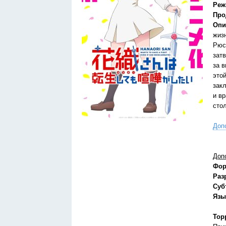
Реж
Про
Опи
жиз
Рюс
зат
за 
это
зак
и в
сто
Доп
Доп
Фор
Раз
Суб
Язы
Тор