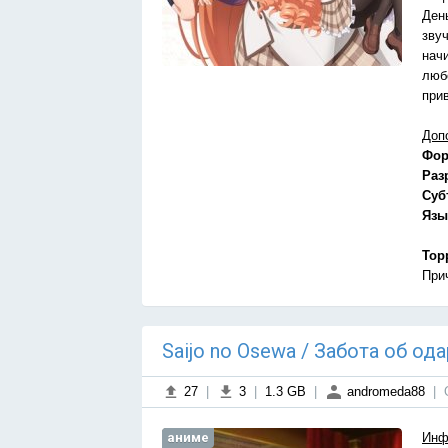
Ден
звуч
нач
люб
при
Доп
Фор
Раз
Суб
Язы
Тор
При
Saijo no Osewa / Забота об о
27
|
3
|
1.3 GB
|
andromeda88
|
аниме
Инф