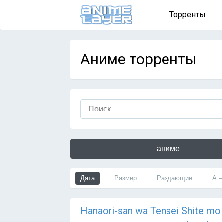
Торренты
Аниме торренты
аниме
Дата
Размер
Раздающие
А 
Hanaori-san wa Tensei Shite m