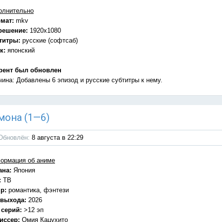
олнительно
мат:
mkv
решение:
1920x1080
титры:
русские (софтсаб)
к:
японский
рент был обновлен
чина: Добавлены 6 эпизод и русские субтитры к нему.
мона (1—6)
Обновлён:
8 августа в 22:29
ормация об аниме
ана:
Япония
:
ТВ
р:
романтика, фэнтези
 выхода:
2026
 серий:
>12 эп
иссер:
Омия Кацухито