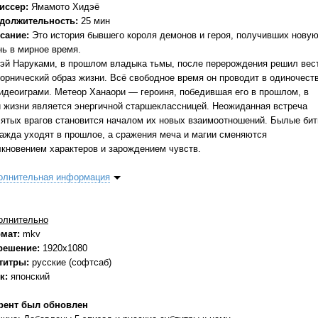
иссер:
Ямамото Хидэё
должительность:
25 мин
сание:
Это история бывшего короля демонов и героя, получивших нову
нь в мирное время.
эй Наруками, в прошлом владыка тьмы, после перерождения решил вес
ворнический образ жизни. Всё свободное время он проводит в одиночест
видеоиграми. Метеор Ханаори — героиня, победившая его в прошлом, в
й жизни является энергичной старшеклассницей. Неожиданная встреча
лятых врагов становится началом их новых взаимоотношений. Былые би
ражда уходят в прошлое, а сражения меча и магии сменяются
лкновением характеров и зарождением чувств.
олнительная информация
олнительно
мат:
mkv
решение:
1920x1080
титры:
русские (софтсаб)
к:
японский
рент был обновлен