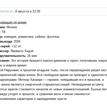
Обновлён:
8 августа в 22:30
ормация об аниме
ана:
Япония
:
ТВ
р:
комедия, романтика, сейнен, фэнтези
 выхода:
2026
 серий:
>12 эп
иссер:
Ямамото Хидэё
должительность:
25 мин
сание:
Это история бывшего короля демонов и героя, получивших нову
нь в мирное время.
эй Наруками, в прошлом владыка тьмы, после перерождения решил вес
ворнический образ жизни. Всё свободное время он проводит в одиночест
видеоиграми. Метеор Ханаори — героиня, победившая его в прошлом, в
й жизни является энергичной старшеклассницей. Неожиданная встреча
лятых врагов становится началом их новых взаимоотношений. Былые би
ражда уходят в прошлое, а сражения меча и магии сменяются
лкновением характеров и зарождением чувств.