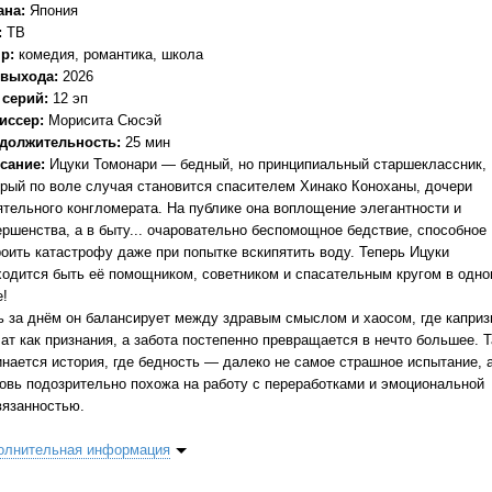
ана:
Япония
:
ТВ
р:
комедия, романтика, школа
 выхода:
2026
 серий:
12 эп
иссер:
Морисита Сюсэй
должительность:
25 мин
сание:
Ицуки Томонари — бедный, но принципиальный старшеклассник,
орый по воле случая становится спасителем Хинако Коноханы, дочери
ятельного конгломерата. На публике она воплощение элегантности и
ершенства, а в быту... очаровательно беспомощное бедствие, способное
роить катастрофу даже при попытке вскипятить воду. Теперь Ицуки
ходится быть её помощником, советником и спасательным кругом в одн
е!
ь за днём он балансирует между здравым смыслом и хаосом, где капри
ат как признания, а забота постепенно превращается в нечто большее. Т
инается история, где бедность — далеко не самое страшное испытание, 
овь подозрительно похожа на работу с переработками и эмоциональной
вязанностью.
олнительная информация