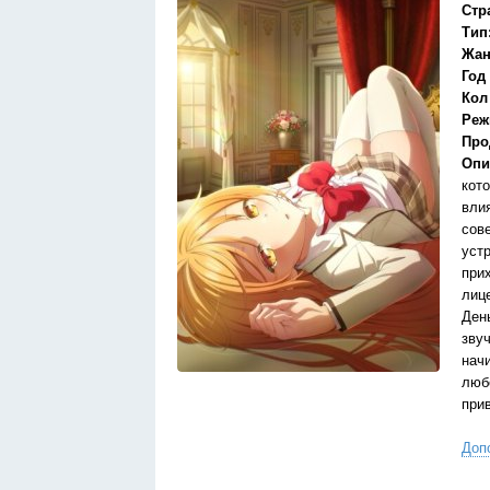
Стр
Тип
Жан
Год
Кол
Реж
Про
Опи
кот
вли
сов
уст
при
лиц
Ден
звуч
нач
люб
при
Доп