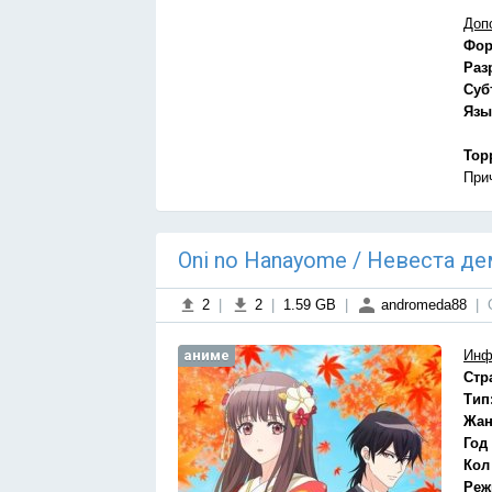
Доп
Фор
Раз
Суб
Язы
Тор
При
Oni no Hanayome / Невеста де
2
|
2
|
1.59 GB
|
andromeda88
|
аниме
Инф
Стр
Тип
Жан
Год
Кол
Реж