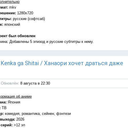
олнительно
мат:
mkv
решение:
1280x720
титры:
русские (софтсаб)
к:
японский
рент был обновлен
чина: Добавлены 5 эпизод и русские субтитры к нему.
o Kenka ga Shitai / Ханаори хочет драться даже
Обновлён:
8 августа в 22:30
ормация об аниме
ана:
Япония
:
ТВ
р:
комедия, романтика, сейнен, фэнтези
 выхода:
2026
 серий:
>12 эп