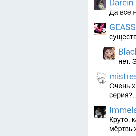
Darein
Да всё 
GEASS
существ
Blac
нет. 
mistre
Очень х
серия?
Immels
Круто, 
мёртвых