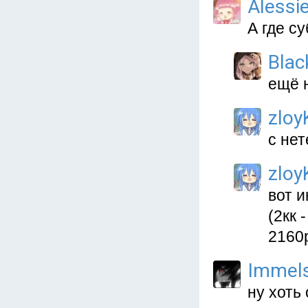
Alessie
А где с
Blac
ещё н
zlo
с нет
zlo
вот и
(2кк 
2160р
Immels
ну хоть