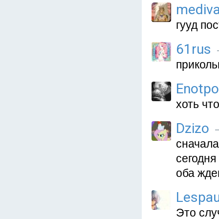
mediva
гууд по
61rus
приколь
Enotpo
хоть чт
Dzizo
—
сначала
сегодня
оба жде
Lespau
Это слу