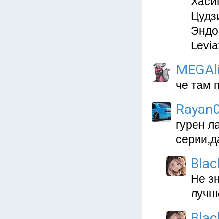
Хасим
Цудзи
Эндо 
Levia
MEGAl
че там 
Rayan
гурен л
серии,д
Blac
Не зн
лучше
Blac