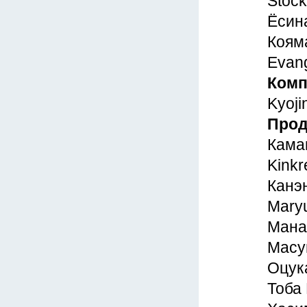
Stock
Ёсина
Кояма
Evang
Комп
Kyoji
Про
Камаг
Kinkr
Канэн
Maryu
Манаб
Масум
Оцука
Тоба 