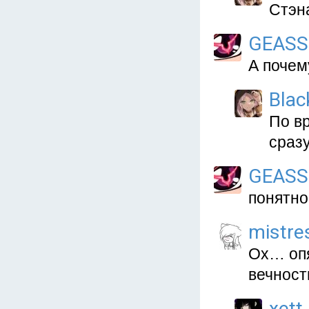
Стэна
GEASS
А почем
Blac
По в
сраз
GEASS
понятно
mistre
Ох… опя
вечност
xett