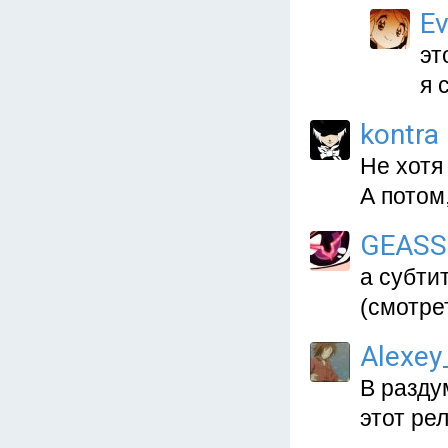
Ev
эт
я 
kontra
Не хотя 
А потом
GEASS
а субти
(смотре
Alexey_
В разду
этот рел