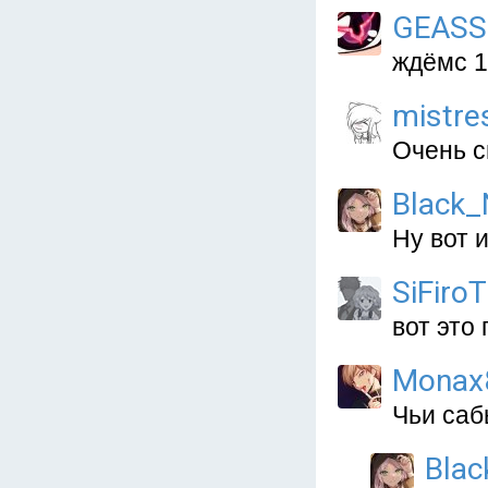
GEASS
ждёмс 1
mistre
Очень с
Black_
Ну вот и
SiFiroT
вот это 
Monax
Чьи са
Blac