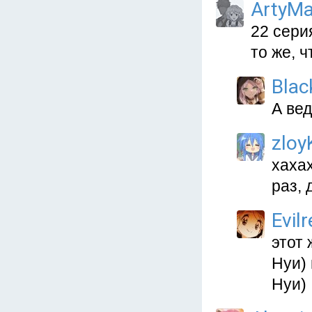
ArtyMa
22 сери
то же, ч
Blac
А вед
zlo
хаха
раз,
Evil
этот
Нуи)
Нуи)