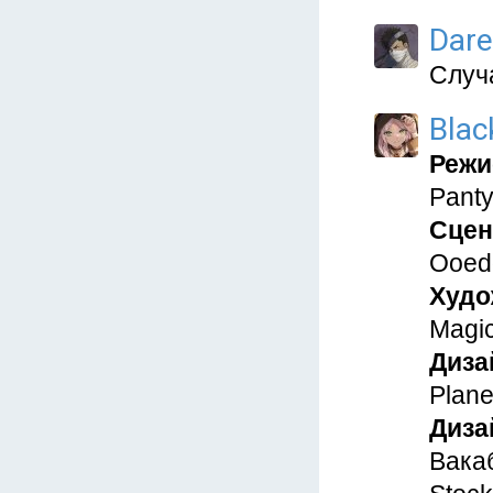
Dare
Случ
Blac
Режи
Panty
Сцен
Ooed
Худо
Magic
Диза
Plane
Диза
Вака