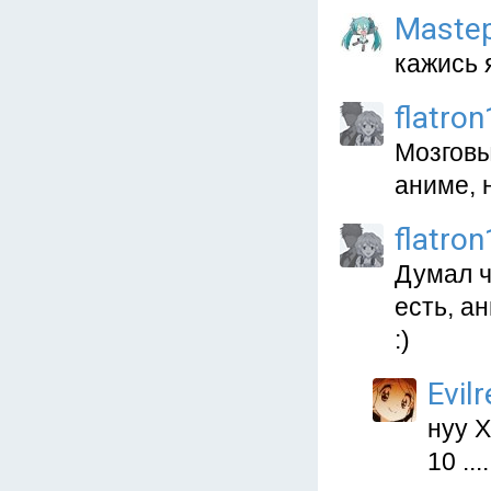
Mastep
кажись 
flatro
Мозговы
аниме, 
flatro
Думал ч
есть, а
:)
Evil
нуу Х
10 ..