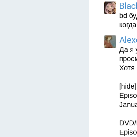
Blac
bd бу
когда
Alex
Да я 
прос
Хотя 
[hide
Episo
Janua
DVD/
Episo