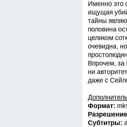
Именно это 
ищущая убий
тайны являю
половина ост
целиком сот
очевидна, но
простолюдинк
Впрочем, за
ни авторите
даже с Сейл
Дополнител
Формат:
mk
Разрешени
Субтитры: