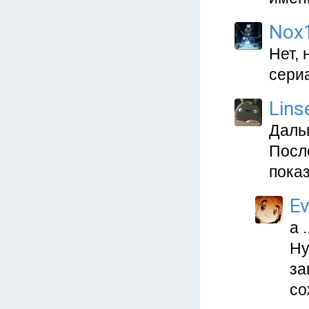
Nox
Нет, 
сери
Lins
Дальш
Посл
пока
Ev
а 
Ну
за
со