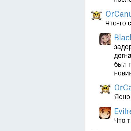
OrCan
Что-то 
Blac
заде
догна
был 
нови
OrC
Ясно,
Evil
Что т