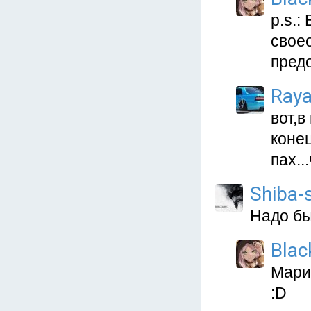
p.s.:
своео
предо
Ray
вот,в
коне
пах..
Shibа-
Надо бы с
Blac
Мари
:D