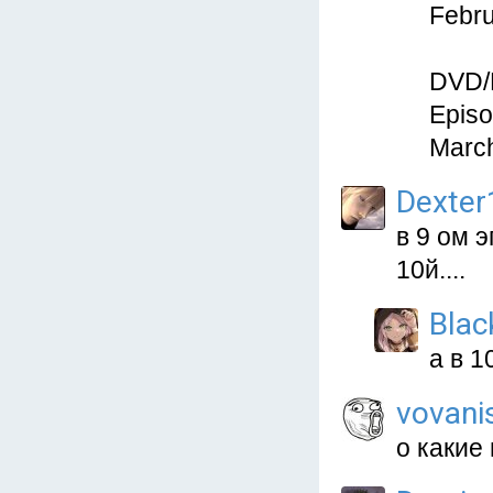
Febru
DVD/
Episo
March
Dexter
в 9 ом 
10й....
Blac
а в 1
vovani
о какие