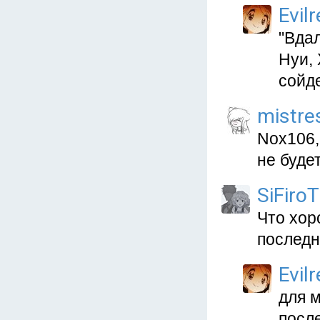
Evil
"Вдал
Нуи, 
сойд
mistre
Nox106,
не буд
SiFiroT
Что хор
последн
Evil
для 
посл