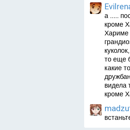
Evilren
а ..... 
кроме Х
Хариме 
грандио
куколок,
то еще 
какие т
дружбан
видела т
кроме Х
madzu
встаньт