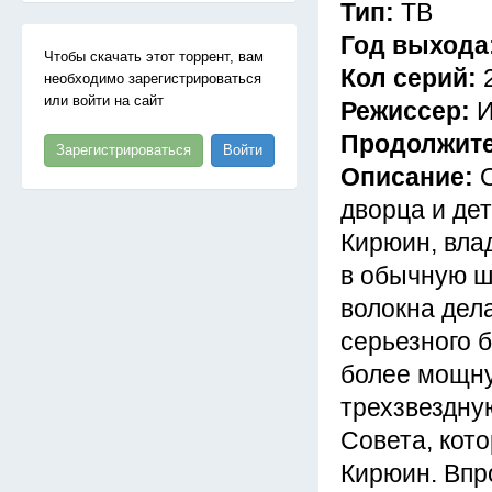
Тип:
ТВ
Год выхода
Чтобы скачать этот торрент, вам
Кол серий:
необходимо зарегистрироваться
или войти на сайт
Режиссер:
И
Продолжит
Зарегистрироваться
Войти
Описание:
дворца и де
Кирюин, вла
в обычную ш
волокна дел
серьезного 
более мощну
трехзвездну
Совета, кот
Кирюин. Впр