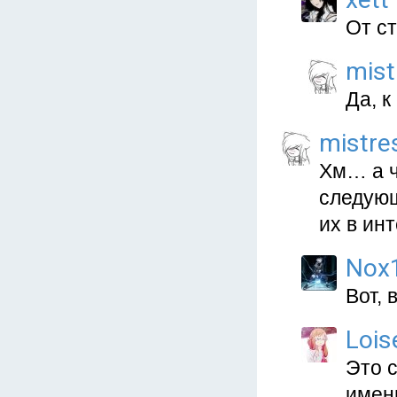
От ст
mist
Да, к
mistre
Хм… а ч
следующ
их в ин
Nox
Вот, 
Lois
Это с
имен