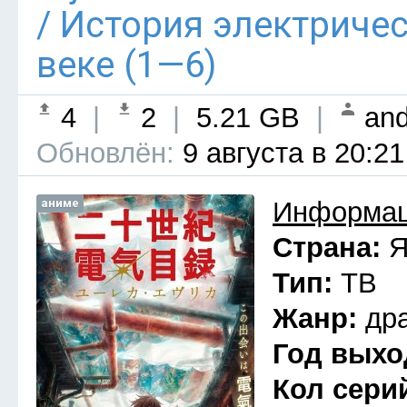
/ История электриче
веке (1—6)
4
|
2
|
5.21 GB
|
and
Обновлён:
9 августа в 20:21
аниме
Информац
Страна:
Я
Тип:
ТВ
Жанр:
др
Год выхо
Кол сери