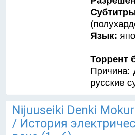
Разреше
Субтитр
(полухард
Язык:
япо
Торрент 
Причина: 
русские с
Nijuuseiki Denki Mokur
/ История электриче