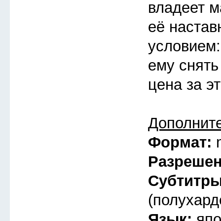
владеет ма
её настав
условием:
ему снять
цена за э
Дополнит
Формат:
Разреше
Субтитр
(полухард
Язык:
япо