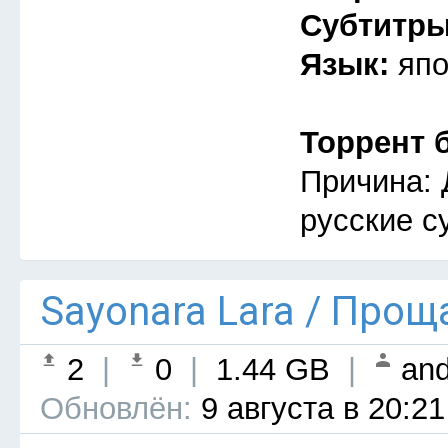
Субтитр
Язык:
япо
Торрент 
Причина: 
русские с
Sayonara Lara / Прощ
2
|
0
|
1.44 GB
|
and
Обновлён:
9 августа в 20:21