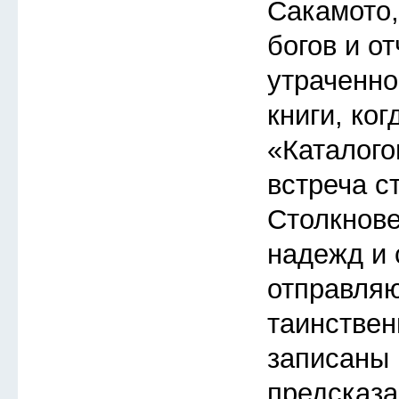
Сакамото
богов и о
утраченно
книги, ког
«Каталого
встреча с
Столкнов
надежд и 
отправляю
таинствен
записаны 
предсказа