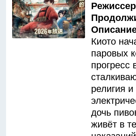
Режиссе
Продолж
Описани
Киото нач
паровых к
прогресс 
сталкива
религия и
электриче
дочь пиво
живёт в т