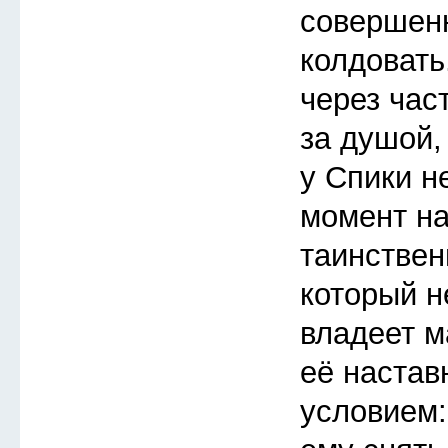
совершен
колдовать
через час
за душой,
у Спики н
момент на
таинствен
который не
владеет ма
её настав
условием: