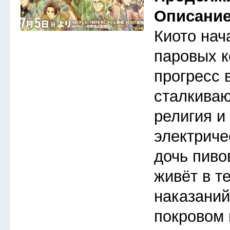
Описани
Киото нач
паровых к
прогресс 
сталкива
религия и
электриче
дочь пиво
живёт в т
наказаний
покровом 