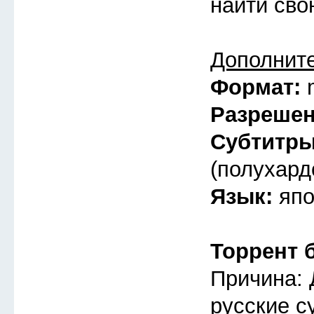
найти св
Дополнит
Формат:
Разреше
Субтитр
(полухард
Язык:
япо
Торрент 
Причина: 
русские с