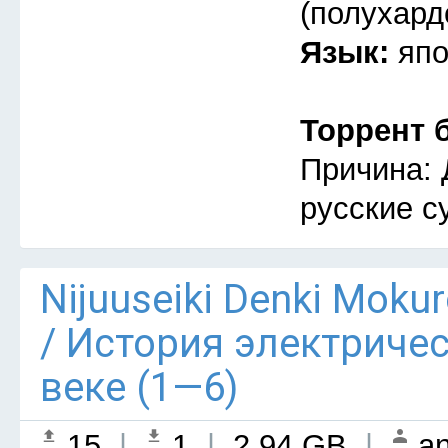
(полухард
Язык:
япо
Торрент 
Причина: 
русские с
Nijuuseiki Denki Mokur
/ История электриче
веке (1—6)
15
|
1
|
2.94 GB
|
an