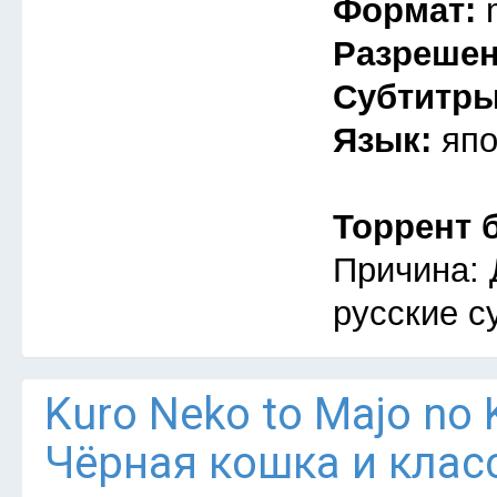
Формат:
Разреше
Субтитр
Язык:
япо
Торрент 
Причина: 
русские с
Kuro Neko to Majo no 
Чёрная кошка и клас