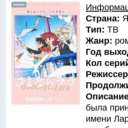
аниме
Информац
Страна:
Я
Тип:
ТВ
Жанр:
ро
Год выхо
Кол сери
Режиссе
Продолж
Описани
была прин
имени Лар