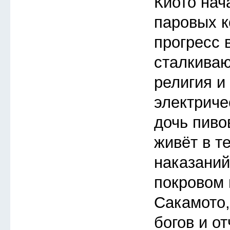
Киото нач
паровых к
прогресс 
сталкива
религия и
электриче
дочь пиво
живёт в т
наказаний
покровом 
Сакамото
богов и о