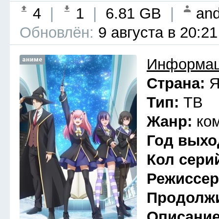
4
|
1
|
6.81 GB
|
and
Обновлён:
9 августа в 20:21
аниме
Информац
Страна:
Я
Тип:
ТВ
Жанр:
ко
Год выхо
Кол сери
Режиссе
Продолж
Описани