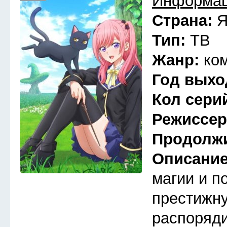
Информац
Страна:
Я
Тип:
ТВ
Жанр:
ко
Год выхо
Кол сери
Режиссе
Продолж
Описани
магии и п
престижну
распоряди