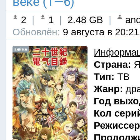
веке (1—6)
2
|
1
|
2.48 GB
|
and
Обновлён:
9 августа в 20:21
аниме
Информац
Страна:
Я
Тип:
ТВ
Жанр:
др
Год выхо
Кол сери
Режиссе
Продолж