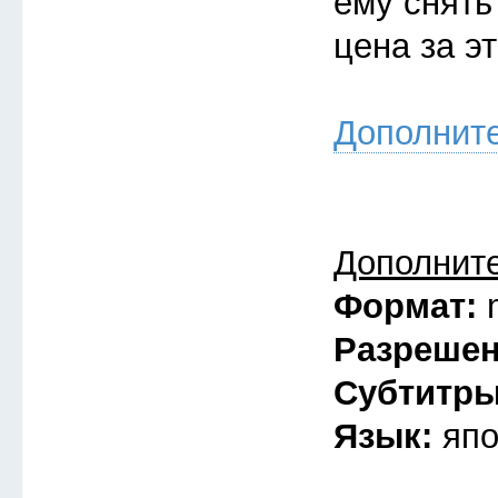
ему снять
цена за э
Дополнит
Дополнит
Формат:
Разреше
Субтитр
Язык:
япо