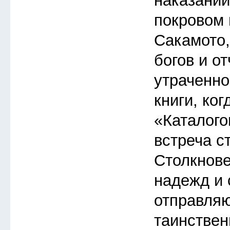
наказаний
покровом 
Сакамото
богов и о
утраченно
книги, ког
«Каталого
встреча с
Столкнов
надежд и 
отправляю
таинствен