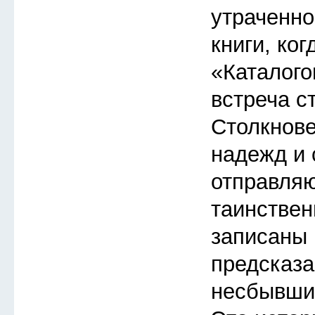
утраченно
книги, ког
«Каталого
встреча с
Столкнов
надежд и 
отправляю
таинствен
записаны 
предсказа
несбывшие