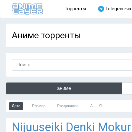
Торренты
Telegram-ча
Аниме торренты
аниме
Дата
Размер
Раздающие
А — Я
Nijuuseiki Denki Mokur