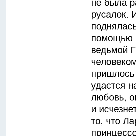
не была р
русалок. 
поднялась
помощью з
ведьмой Г
человеком
пришлось 
удастся н
любовь, о
и исчезне
то, что Л
принцессо