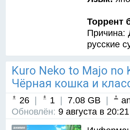
Торрент 
Причина: 
русские с
Kuro Neko to Majo no 
Чёрная кошка и клас
26
|
1
|
7.08 GB
|
an
Обновлён:
9 августа в 20:21
аниме