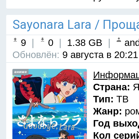
Sayonara Lara / Прощ
9
|
0
|
1.38 GB
|
and
Обновлён:
9 августа в 20:21
аниме
Информац
Страна:
Я
Тип:
ТВ
Жанр:
ро
Год выхо
Кол сери