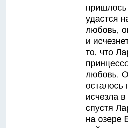
пришлось 
удастся н
любовь, о
и исчезне
то, что Л
принцессо
любовь. О
осталось 
исчезла в
спустя Ла
на озере 