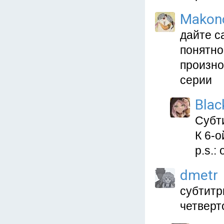
Makon
дайте са
понятно
произно
серии
Blac
Субти
К 6-
p.s.:
dmetr
субтитр
четверт