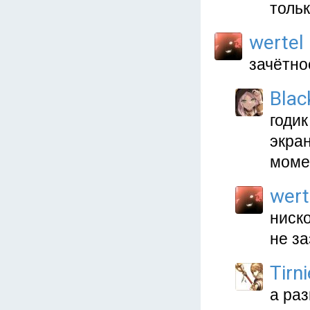
тольк
wertel
зачётно
Blac
годик
экра
моме
wert
ниск
не за
Tirni
а раз