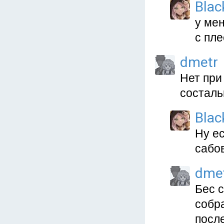
Blac
у мен
с пле
dmetr
Нет при
состаль
Blac
Ну е
сабов
dme
Бес 
собр
посл