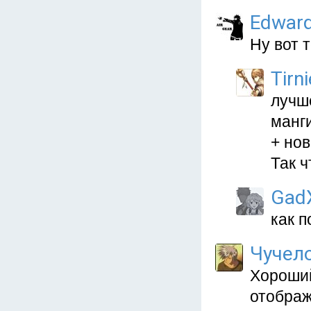
Edward
Ну вот 
Tirni
лучше
манги
+ нов
Так ч
Gad
как п
Чучел
Хороший
отображ