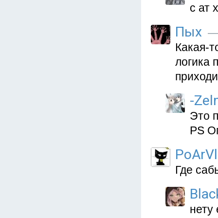
с ат 
Пых
— 
Какая-т
логика 
приходит
-Zel
Это п
PS О
PoArVl
Где саб
Blac
нету