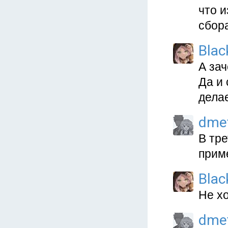
что 
сбор
Blac
А за
Да и
делае
dme
В тр
прим
Blac
Не хо
dme