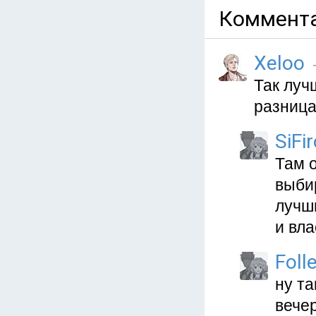
Коммента
Xeloo
Так луч
разница
SiFi
Там 
выбир
лучши
и вла
Foll
ну та
вечер