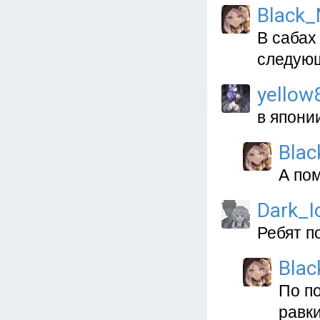
Black_
В сабах
следующ
yellow
в япони
Blac
А по
Dark_I
Ребят п
Blac
По п
равки