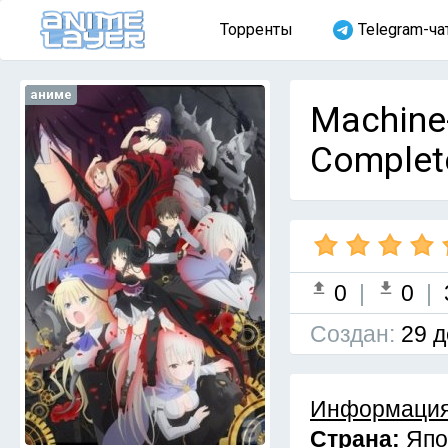
Торренты
Telegram-ча
аниме
Machine-
Complet
0
|
0
|
Cоздан:
29 д
Информация
Страна:
Япо