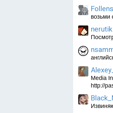
Follen
возьми 
nerutik
Посмотр
nsamm
английс
Alexey_
Media I
http://
Black_
Извиняюс