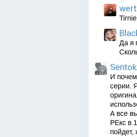
wert
Tirni
Blac
Да я 
Сколь
Sentok
И почем
серии. 
оригина
использ
А все в
РЕкс в 
пойдет,