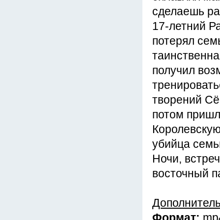
сделаешь ра
17-летний Р
потерял сем
таинственна
получил воз
тренировать
творений Сё
потом пришл
Королевскую
убийца семь
Ночи, встреч
восточный п
Дополнител
Формат:
mp