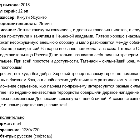
д выхода:
2013
л серий:
12 эп
жиссер:
Кикути Ясухито
одолжительность:
25 мин
исание:
Летние каникулы кончились, и десятки красавиц-пилотов, а ср
ова приступили к занятиям в Небесной академии. Пятеро хорошо знаком
ржат несокрушимую внешнюю оборону и мило разбираются между собой, 
ойство расширяться! На парня внезапно положила глаз сама Татэнаси С
едставительница России (!) не только назначила себя личным тренером И
льшее. При всей простоте и доступности, Татэнаси – сильнейший боец мо
 поспоришь!
рочем, нет худа без добра. Хороший тренер главному герою не помешае
шь в ближнем бою, а в снайперских действиях и стратегическом мышлен
ложение серьезное, ибо парнем по-прежнему интересуются разные силы,
лее что недавно неизвестные террористы совершили дерзкое нападение 
ерхсовременными Доспехами вспыхнула с новой силой. А самое страшное
е и новые родственницы появятся!
полнительно
ормат:
mp4
зрешение:
1280x720
бтитры:
русские (софтсаб)