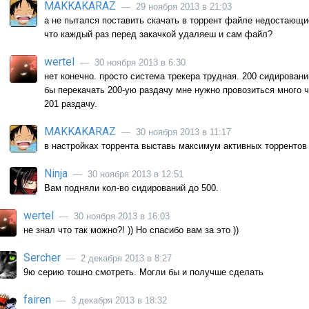
MAKKAKARAZ
— 29 ноября 2013 в 21:03
а не пытался поставить скачать в торрент файле недостающи
что каждый раз перед закачкой удаляеш и сам файл?
wertel
— 30 ноября 2013 в 6:30
нет конечно. просто система трекера трудная. 200 сидирований
бы перекачать 200-ую раздачу мне нужно провозиться много ч
201 раздачу.
MAKKAKARAZ
— 30 ноября 2013 в 11:17
в настройках торрента выставь максимум активных торрентов 
Ninja
— 30 ноября 2013 в 12:51
Вам подняли кол-во сидирований до 500.
wertel
— 30 ноября 2013 в 16:03
не знал что так можно?! )) Но спасибо вам за это ))
Sercher
— 2 декабря 2013 в 8:27
9ю серию тошно смотреть. Могли бы и получше сделать
fairen
— 3 декабря 2013 в 18:32