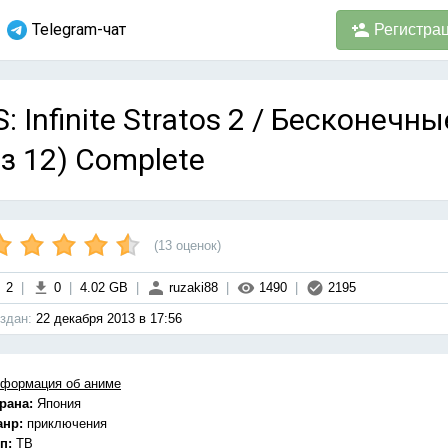
Telegram-чат
Регистра
S: Infinite Stratos 2 / Бесконечн
з 12) Complete
(
13
оценок)
2
|
0
|
4.02 GB
|
ruzaki88
|
1490
|
2195
здан:
22 декабря 2013 в 17:56
формация об аниме
рана:
Япония
анр:
приключения
п:
ТВ