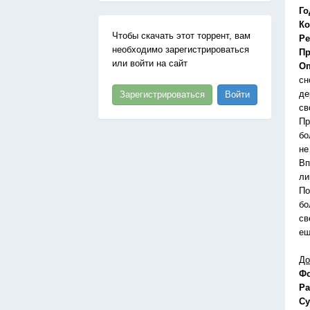
Го
Ко
Чтобы скачать этот торрент, вам
Ре
необходимо зарегистрироваться
Пр
или войти на сайт
Оп
сн
де
Зарегистрироваться
Войти
св
Пр
бо
не
Вп
ли
По
бо
св
ещ
До
Ф
Ра
Су