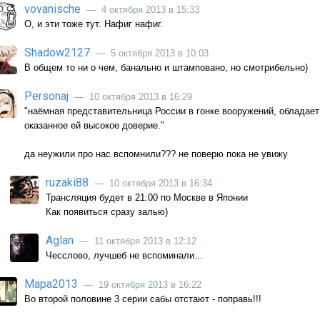
vovanische
— 4 октября 2013 в 15:33
О, и эти тоже тут. Нафиг нафиг.
Shadow2127
— 5 октября 2013 в 10:03
В общем то ни о чем, банально и штамповано, но смотрибельно)
Personaj
— 10 октября 2013 в 16:29
"наёмная представительница России в гонке вооружений, обладает
оказанное ей высокое доверие."
да неужили про нас вспомнили??? не поверю пока не увижу
ruzaki88
— 10 октября 2013 в 16:34
Трансляция будет в 21:00 по Москве в Японии
Как появиться сразу залью)
Aglan
— 11 октября 2013 в 12:12
Чесслово, лучшеб не вспоминали...
Мара2013
— 19 октября 2013 в 16:22
Во второй половине 3 серии сабы отстают - поправь!!!