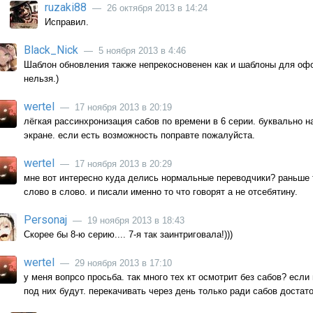
ruzaki88
— 26 октября 2013 в 14:24
Исправил.
Black_Nick
— 5 ноября 2013 в 4:46
Шаблон обновления также непрекосновенен как и шаблоны для оф
нельзя.)
wertel
— 17 ноября 2013 в 20:19
лёгкая рассинхронизация сабов по времени в 6 серии. буквально на 
экране. если есть возможность поправте пожалуйста.
wertel
— 17 ноября 2013 в 20:29
мне вот интересно куда делись нормальные переводчики? раньше 
слово в слово. и писали именно то что говорят а не отсебятину.
Personaj
— 19 ноября 2013 в 18:43
Скорее бы 8-ю серию.... 7-я так заинтриговала!)))
wertel
— 29 ноября 2013 в 17:10
у меня вопрсо просьба. так много тех кт осмотрит без сабов? если
под них будут. перекачивать через день только ради сабов достат