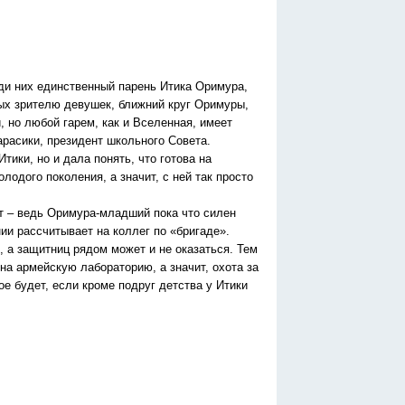
еди них единственный парень Итика Оримура,
ых зрителю девушек, ближний круг Оримуры,
но любой гарем, как и Вселенная, имеет
арасики, президент школьного Совета.
тики, но и дала понять, что готова на
лодого поколения, а значит, с ней так просто
т – ведь Оримура-младший пока что силен
ии рассчитывает на коллег по «бригаде».
 а защитниц рядом может и не оказаться. Тем
на армейскую лабораторию, а значит, охота за
 будет, если кроме подруг детства у Итики