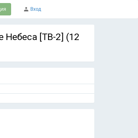
Вход
ция
ые Небеса [ТВ-2] (12