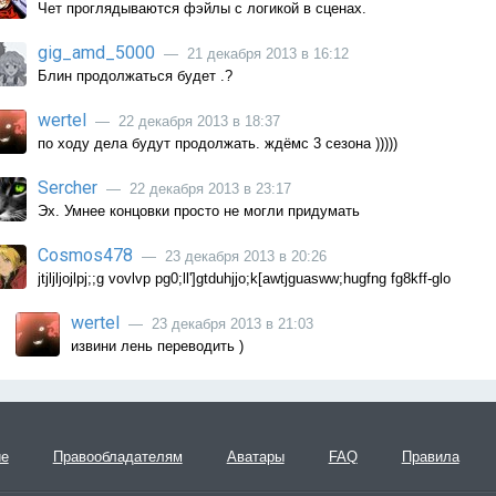
Чет проглядываются фэйлы с логикой в сценах.
gig_amd_5000
— 21 декабря 2013 в 16:12
Блин продолжаться будет .?
wertel
— 22 декабря 2013 в 18:37
по ходу дела будут продолжать. ждёмс 3 сезона )))))
Sercher
— 22 декабря 2013 в 23:17
Эх. Умнее концовки просто не могли придумать
Cosmos478
— 23 декабря 2013 в 20:26
jtjljljojlpj;;g vovlvp pg0;ll']gtduhjjo;k[awtjguasww;hugfng fg8kff-glo
wertel
— 23 декабря 2013 в 21:03
извини лень переводить )
ие
Правообладателям
Аватары
FAQ
Правила