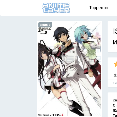
Торренты
аниме
I
и
Cо
Ин
Ст
Ж
Ти