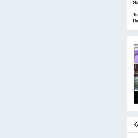
Я
То
Пр
К