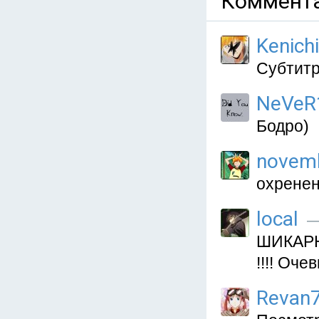
Коммента
Kenich
Субтитр
NeVeR
Бодро)
novem
охрене
local
—
ШИКАРНО
!!!! Оче
Revan