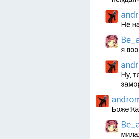
and
Не на
Be_a
я воо
and
Ну, т
замо
andro
Боже!Как
Be_a
милах