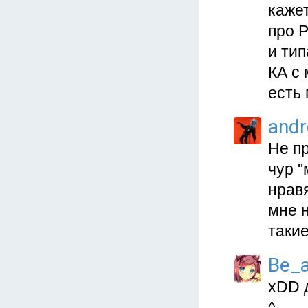
каже
про Р
и тип
КА с 
есть
and
Не п
чур "
нравя
мне 
такие
Be_a
xDD 
^___