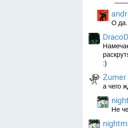
and
О да.
Draco
Намечае
раскрут
:)
Zumer
а чего 
nigh
Не че
nightm