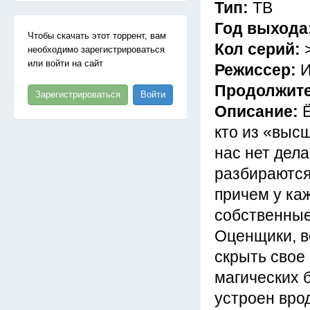
Тип:
ТВ
Год выхода
Чтобы скачать этот торрент, вам
Кол серий:
необходимо зарегистрироваться
или войти на сайт
Режиссер:
И
Продолжит
Зарегистрироваться
Войти
Описание:
кто из «выс
нас нет дел
разбираются
причем у ка
собственные
Оценщики, вс
скрыть свое
магических б
устроен вро