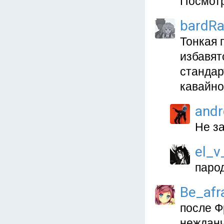
Посмот
bardR
Тонкая 
избавят
стандар
кавайно
and
Не за
el_v
паро
Be_afr
после Ф
нежданч