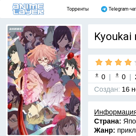
Торренты
Telegram-ча
аниме
Kyoukai 
0
|
0
|
Cоздан:
16 н
Информация
Страна:
Япо
Жанр:
прикл