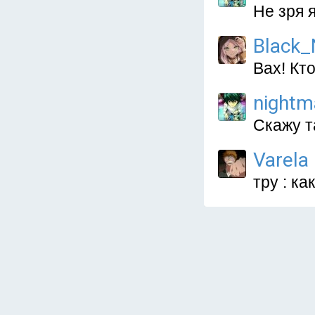
Не зря 
Black_
Вах! Кто
nightm
Скажу т
Varela
тру : ка