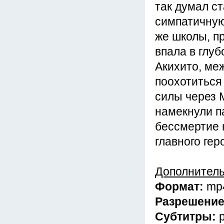
так думал с
симпатичную
же школы, п
впала в глу
Акихито, ме
поохотиться 
силы через 
намекнули п
бессмертие 
главного гер
Дополнител
Формат:
mp
Разрешени
Субтитры: