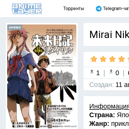
Торренты
Telegram-ча
аниме
Mirai Ni
1
|
0
|
Cоздан:
11 а
Информация
Страна:
Япо
Жанр:
прик