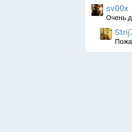
sv00x
Очень д
Stri
Пожал