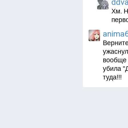
ddva
Хм. 
перво
anima
Верните
ужаснулс
вообще 
убила "
туда!!!