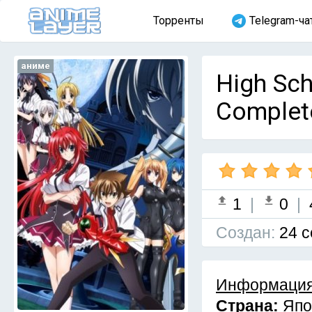
Торренты
Telegram-ча
аниме
High Sch
Complet
1
|
0
|
Cоздан:
24 с
Информация
Страна:
Япо