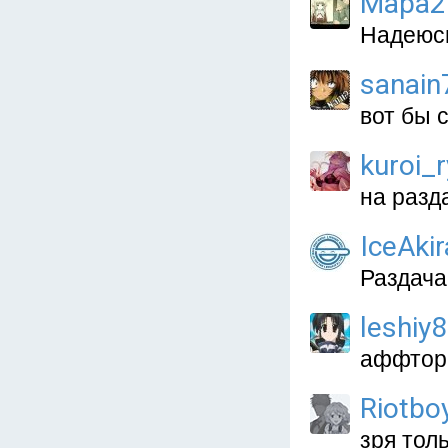
Мара2
Надеюсь
sanain
вот бы с
kuroi_
на разда
IceAkir
Раздача
leshiy
аффтор,
Riotbo
зря тол