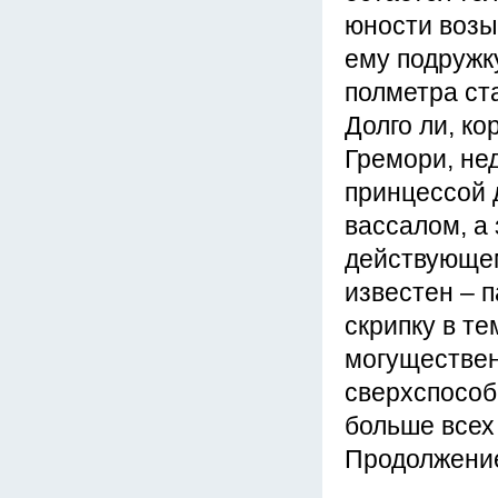
юности возы
ему подружк
полметра ста
Долго ли, ко
Гремори, не
принцессой 
вассалом, а
действующем
известен – 
скрипку в т
могуществен
сверхспособн
больше всех
Продолжение