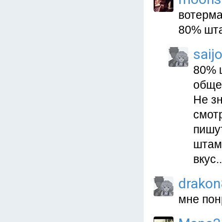
вотерма
80% шта
saijo
80% ш
обще
Не зн
смотр
пишу
штам
вкус..
drako
мне пон