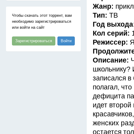
Жанр:
прикл
Тип:
ТВ
Чтобы скачать этот торрент, вам
необходимо зарегистрироваться
Год выхода
или войти на сайт
Кол серий:
Режиссер:
Я
Зарегистрироваться
Войти
Продолжит
Описание:
школьнику? И
записался в
полагал, что
дефицита па
идет второй 
красавчиков,
женских раз
остается то