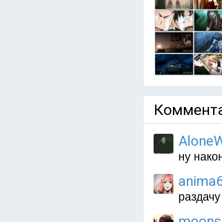
Коммента
AloneW
ну након
anima
раздачу
moons