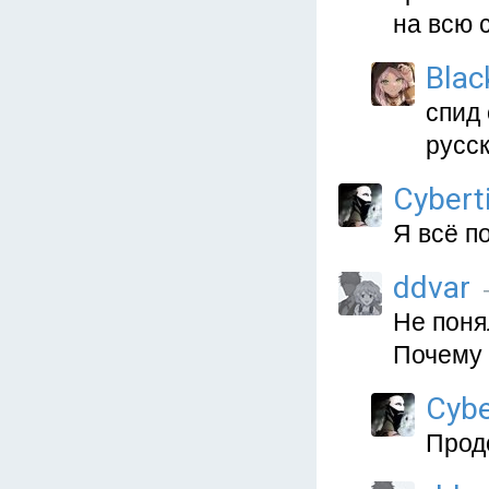
на всю с
Blac
спид 
русс
Cybert
Я всё по
ddvar
Не поня
Почему 
Cybe
Прод