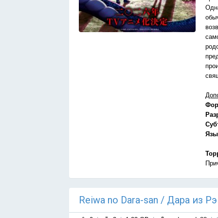
Одн
обы
воз
сам
род
пре
про
свя
Доп
Фор
Раз
Суб
Язы
Тор
При
Reiwa no Dara-san / Дара из Р