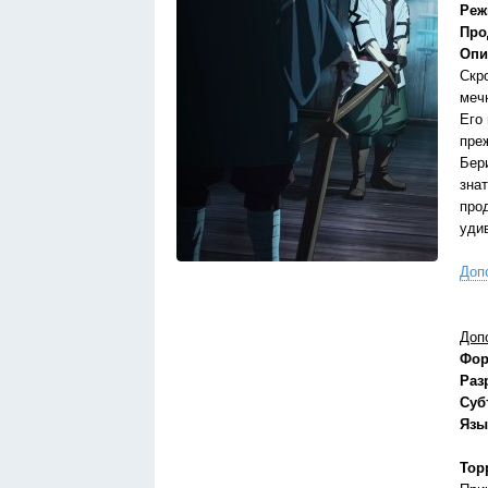
Реж
Про
Опи
Скр
меч
Его
пре
Бер
зна
про
уди
Доп
Доп
Фор
Раз
Суб
Язы
Тор