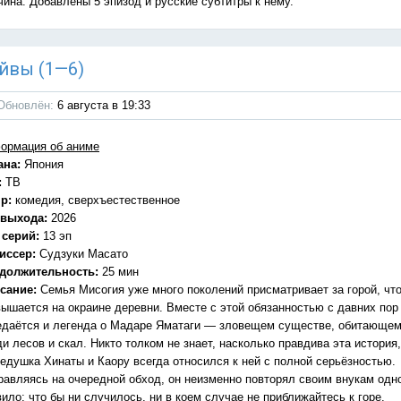
чина: Добавлены 5 эпизод и русские субтитры к нему.
эйвы (1—6)
Обновлён:
6 августа в 19:33
ормация об аниме
ана:
Япония
:
ТВ
р:
комедия, сверхъестественное
 выхода:
2026
 серий:
13 эп
иссер:
Судзуки Масато
должительность:
25 мин
сание:
Семья Мисогия уже много поколений присматривает за горой, чт
вышается на окраине деревни. Вместе с этой обязанностью с давних пор
едаётся и легенда о Мадаре Яматаги — зловещем существе, обитающе
и лесов и скал. Никто толком не знает, насколько правдива эта история,
дедушка Хинаты и Каору всегда относился к ней с полной серьёзностью.
равляясь на очередной обход, он неизменно повторял своим внукам одн
ило: что бы ни случилось, ни в коем случае не приближайтесь к горе.