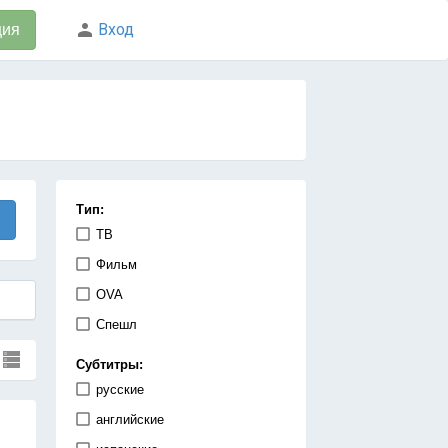
Вход
ция
Тип:
ТВ
Фильм
OVA
Спешл
Субтитры:
русские
английские