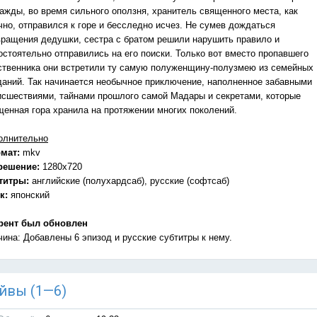
ажды, во время сильного оползня, хранитель священного места, как
чно, отправился к горе и бесследно исчез. Не сумев дождаться
вращения дедушки, сестра с братом решили нарушить правило и
остоятельно отправились на его поиски. Только вот вместо пропавшего
ственника они встретили ту самую полуженщину-полузмею из семейных
даний. Так начинается необычное приключение, наполненное забавными
исшествиями, тайнами прошлого самой Мадары и секретами, которые
щенная гора хранила на протяжении многих поколений.
олнительно
мат:
mkv
решение:
1280x720
титры:
английские (полухардсаб), русские (софтсаб)
к:
японский
рент был обновлен
чина: Добавлены 6 эпизод и русские субтитры к нему.
эйвы (1—6)