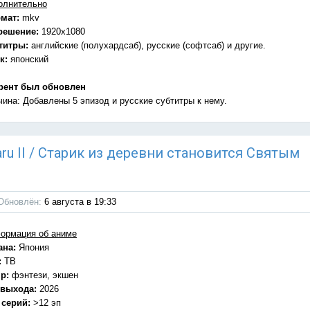
олнительно
мат:
mkv
решение:
1920x1080
титры:
английские (полухардсаб), русские (софтсаб) и другие.
к:
японский
рент был обновлен
чина: Добавлены 5 эпизод и русские субтитры к нему.
 Naru II / Старик из деревни становится Святым
Обновлён:
6 августа в 19:33
ормация об аниме
ана:
Япония
:
ТВ
р:
фэнтези, экшен
 выхода:
2026
 серий:
>12 эп