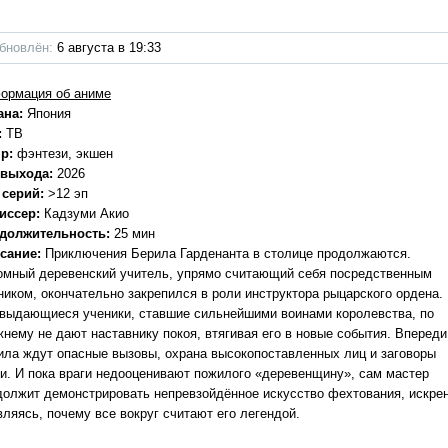
бновлён:
6 августа в 19:33
ормация об аниме
ана:
Япония
:
ТВ
р:
фэнтези, экшен
 выхода:
2026
 серий:
>12 эп
иссер:
Кадзуми Акио
должительность:
25 мин
сание:
Приключения Берила Гарденанта в столице продолжаются.
омный деревенский учитель, упрямо считающий себя посредственным
ником, окончательно закрепился в роли инструктора рыцарского ордена.
 выдающиеся ученики, ставшие сильнейшими воинами королевства, по
жнему не дают наставнику покоя, втягивая его в новые события. Впереди
ила ждут опасные вызовы, охрана высокопоставленных лиц и заговоры
ти. И пока враги недооценивают пожилого «деревенщину», сам мастер
должит демонстрировать непревзойдённое искусство фехтования, искре
вляясь, почему все вокруг считают его легендой.