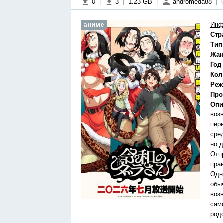
0
|
3
|
1.23 GB
|
andromeda88
|
аниме
Инф
Стр
Тип
Жан
Год
Кол
Реж
Про
Опи
воз
пер
сред
но 
Отп
прав
Одн
обы
воз
сам
род