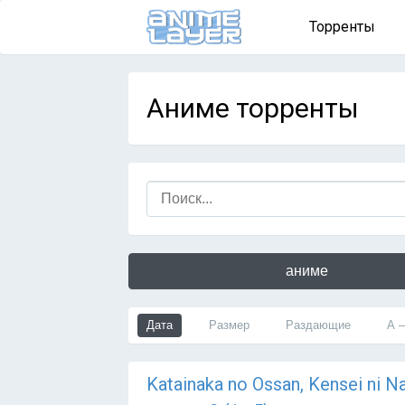
Торренты
Аниме торренты
аниме
Дата
Размер
Раздающие
А 
Katainaka no Ossan, Kensei ni