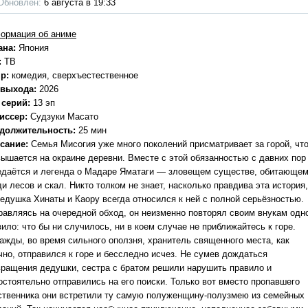
Обновлён:
6 августа в 19:33
ормация об аниме
ана:
Япония
:
ТВ
р:
комедия, сверхъестественное
 выхода:
2026
 серий:
13 эп
иссер:
Судзуки Масато
должительность:
25 мин
сание:
Семья Мисогия уже много поколений присматривает за горой, чт
вышается на окраине деревни. Вместе с этой обязанностью с давних пор
едаётся и легенда о Мадаре Яматаги — зловещем существе, обитающе
и лесов и скал. Никто толком не знает, насколько правдива эта история,
дедушка Хинаты и Каору всегда относился к ней с полной серьёзностью.
равляясь на очередной обход, он неизменно повторял своим внукам одн
ило: что бы ни случилось, ни в коем случае не приближайтесь к горе.
ажды, во время сильного оползня, хранитель священного места, как
чно, отправился к горе и бесследно исчез. Не сумев дождаться
вращения дедушки, сестра с братом решили нарушить правило и
остоятельно отправились на его поиски. Только вот вместо пропавшего
ственника они встретили ту самую полуженщину-полузмею из семейных