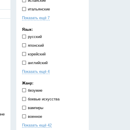
испанские
итальянские
Показать ещё 7
китайские
корейские
Язык:
немецкие
русский
португальские
японский
тайские
корейский
французские
английский
японские
Показать ещё 4
испанский
китайский
Жанр:
немецкий
безумие
украинский
боевые искусства
вампиры
нне
военное
Показать ещё 42
гарем