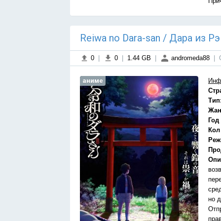
При
Reiwa no Dara-san / Дара из Р
0
|
0
|
1.44 GB
|
andromeda88
|
аниме
Инф
Стр
Тип
Жан
Год
Кол
Реж
Про
Опи
воз
пер
сред
но 
Отп
прав