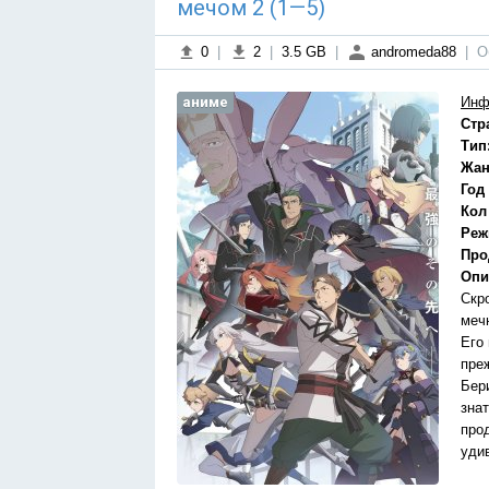
мечом 2 (1—5)
0
|
2
|
3.5 GB
|
andromeda88
|
О
аниме
Инф
Стр
Тип
Жан
Год
Кол
Реж
Про
Опи
Скр
меч
Его
пре
Бер
зна
про
уди