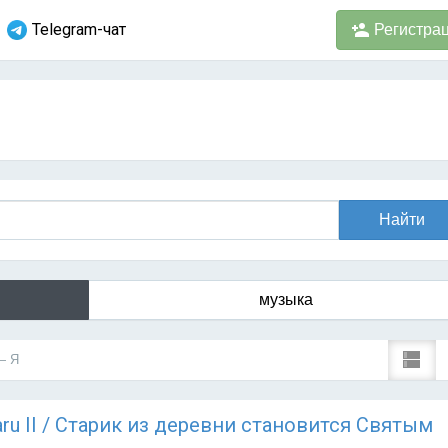
Telegram-чат
Регистра
музыка
— Я
 Naru II / Старик из деревни становится Святым