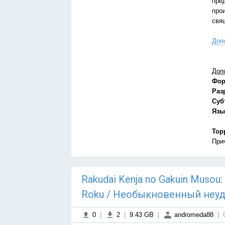
пре
про
свя
Доп
Доп
Фор
Раз
Суб
Язы
Тор
При
Rakudai Kenja no Gakuin Musou:
Roku / Необыкновенный неуд
0
|
2
|
9.43 GB
|
andromeda88
|