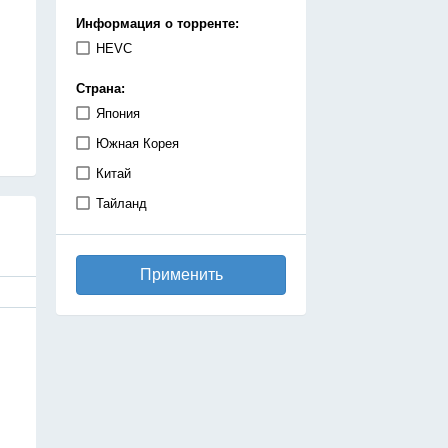
демоны
Информация о торренте:
детектив
HEVC
дзёсей
Страна:
драма
Япония
игры
Южная Корея
исекай
Китай
исторический
Тайланд
катастрофа
киберпанк
Применить
комедия
космос
магия
махо-сёдзе
машины
медицинская драма