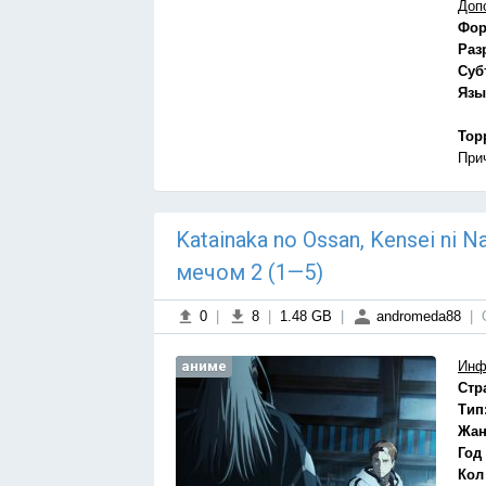
Доп
Фор
Раз
Суб
Язы
Тор
При
Katainaka no Ossan, Kensei ni
мечом 2 (1—5)
0
|
8
|
1.48 GB
|
andromeda88
|
аниме
Инф
Стр
Тип
Жан
Год
Кол