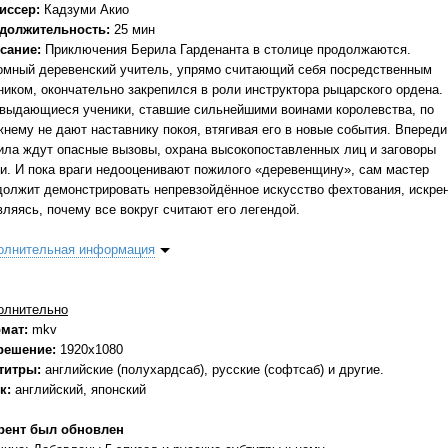
иссер:
Кадзуми Акио
должительность:
25 мин
сание:
Приключения Берила Гарденанта в столице продолжаются.
омный деревенский учитель, упрямо считающий себя посредственным
ником, окончательно закрепился в роли инструктора рыцарского ордена.
 выдающиеся ученики, ставшие сильнейшими воинами королевства, по
жнему не дают наставнику покоя, втягивая его в новые события. Впереди
ила ждут опасные вызовы, охрана высокопоставленных лиц и заговоры
ти. И пока враги недооценивают пожилого «деревенщину», сам мастер
должит демонстрировать непревзойдённое искусство фехтования, искре
вляясь, почему все вокруг считают его легендой.
олнительная информация
олнительно
мат:
mkv
решение:
1920x1080
титры:
английские (полухардсаб), русские (софтсаб) и другие.
к:
английский, японский
рент был обновлен