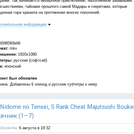
даний. Так начинается необычное приключение, наполненное забавными
исшествиями, тайнами прошлого самой Мадары и секретами, которые
щенная гора хранила на протяжении многих поколений.
олнительная информация
олнительно
мат:
mkv
решение:
1920x1080
титры:
русские (софтсаб)
к:
японский
рент был обновлен
чина: Добавлены 6 эпизод и русские субтитры к нему.
 Nidome no Tensei, S Rank Cheat Majutsushi Bouke
ачник (1—7)
Обновлён:
6 августа в 19:32