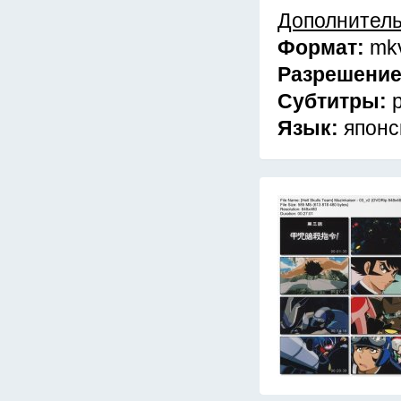
Дополнител
Формат:
mk
Разрешени
Субтитры:
Язык:
японс