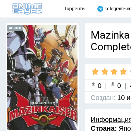
Торренты
Telegram-ча
аниме
Mazinka
Complet
0
|
0
|
Cоздан:
10 и
Информация
Страна:
Япо