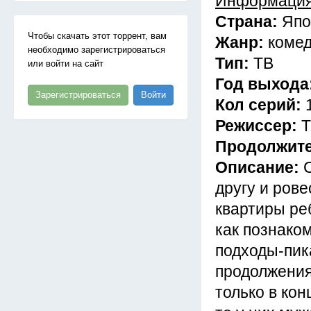
Информация
Страна:
Япо
Чтобы скачать этот торрент, вам
Жанр:
комед
необходимо зарегистрироваться
Тип:
ТВ
или войти на сайт
Год выхода
Зарегистрироваться
Войти
Кол серий:
Режиссер:
Т
Продолжит
Описание:
другу и рове
квартиры ре
как познако
подходы-пик
продолжения,
только в кон