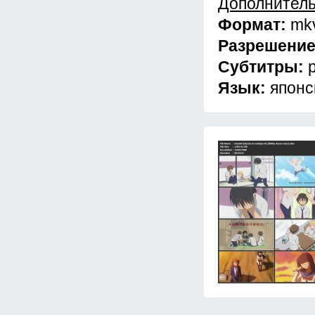
Дополнител
Формат:
mk
Разрешени
Субтитры:
Язык:
японс