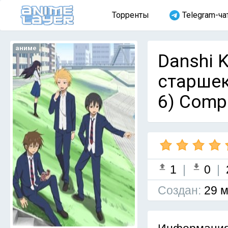
Торренты
Telegram-ча
аниме
Danshi K
старшекл
6) Comp
1
|
0
|
Cоздан:
29 м