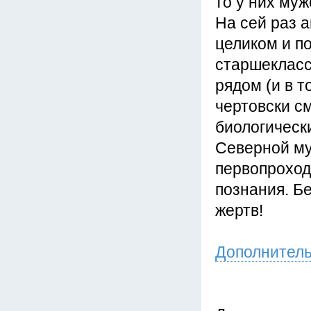
то у них му
На сей раз а
целиком и п
старшекласс
рядом (и в т
чертовски с
биологически
Северной му
первопроход
познания. Б
жертв!
Дополнител