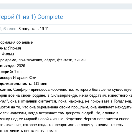
ерой (1 из 1) Complete
Добавлен:
8 августа в 19:11
ормация об аниме
ана:
Япония
:
Фильм
р:
драма, приключения, сёдзе, фэнтези, экшен
 выхода:
2026
 серий:
1 эп
иссер:
Игараси Юки
должительность:
111 мин
сание:
Сапфир - принцесса королевства, которого больше не существуе
ряв все на своей родине, в Сильверленде, из-за бедствия, известного к
гал", она в отчаянии скитается, пока, наконец, не прибывает в Голдленд
мотря на то, что она обременена своим прошлым, она начинает находить
блеск надежды, когда встречает там доброту людей. Но, словно в
мешку над ее мирной новой жизнью, бедствие Нергал появляется снова. 
е отчаяние, которое когда-то превратило ее родину в пепел, теперь
ожает лишить света и эту землю.