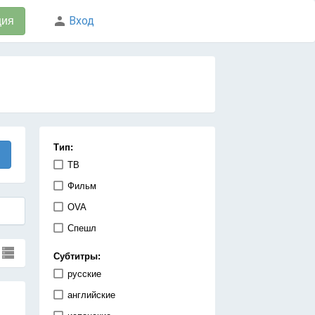
Вход
ция
Тип:
ТВ
Фильм
OVA
Спешл
Субтитры:
русские
английские