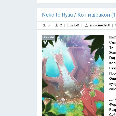
Neko to Ryuu / Кот и дракон (
5
|
2
|
1.62 GB
|
andromeda88
|
аниме
Инф
Стр
Тип
Жан
Год
Кол
Реж
Про
Опи
сущ
соб
Доп
Фор
Раз
Суб