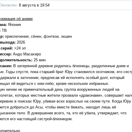
Обновлён:
8 августа в 19:54
ормация об аниме
ана:
Япония
:
ТВ
р:
приключения, сёнен, фэнтези, экшен
 выхода:
2026
 серий:
>24 эп
иссер:
Андо Масахиро
должительность:
25 мин
сание:
В затерянной деревне родились близнецы, разделенные днем и
ью. Годы спустя, пока старший брат Юру становился охотником, его сест
 держали в заточении, предписав ей исполнять особый долг, который
рещал ей видеться с кем-либо, кроме нескольких избранных.
дин ничем не примечательный день группа вооруженных людей на
толетах, которых местные жители прозвали «драконами», совершает нал
деревню в поисках Юру, убивая всех взрослых на своем пути. Когда Юру
ается добраться до Асы, чтобы вместе бежать, находит лишь её
ыханное тело. В довершение всего, та, кто её убила, утверждает, что
яется его настоящей сестрой-близнецом.
олнительно