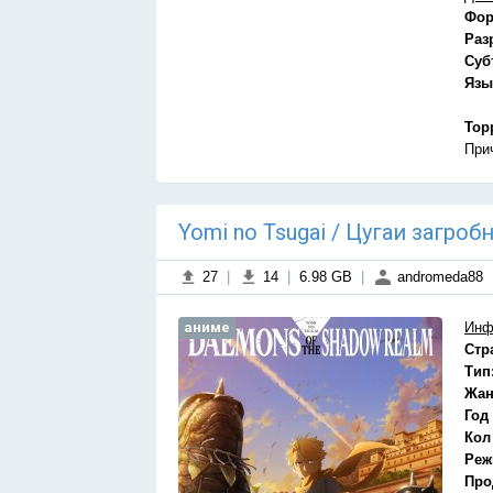
Фор
Раз
Суб
Язы
Тор
При
Yomi no Tsugai / Цугаи загроб
27
|
14
|
6.98 GB
|
andromeda88
аниме
Инф
Стр
Тип
Жан
Год
Кол
Реж
Про