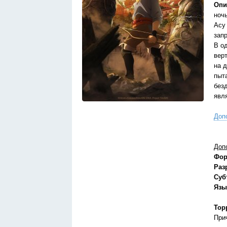
Опи
ноч
Асу
зап
В о
вер
на 
пыт
безд
явл
Доп
Доп
Фор
Раз
Суб
Язы
Тор
При