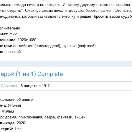
больше никогда ничего не потеряю. И никому другому я тоже не позволю
его потерять". Смахнув слезы печали, девушка берется за меч. Это исто
оя-одиночки, который завязывает ленточку и решает бросить вызов судьб
олнительно
мат:
mkv
решение:
1920x1080
титры:
английские (полухардсаб), русские (софтсаб)
к:
японский
ерой (1 из 1) Complete
Добавлен:
8 августа в 19:11
ормация об аниме
ана:
Япония
:
Фильм
р:
драма, приключения, сёдзе, фэнтези, экшен
 выхода:
2026
 серий:
1 эп