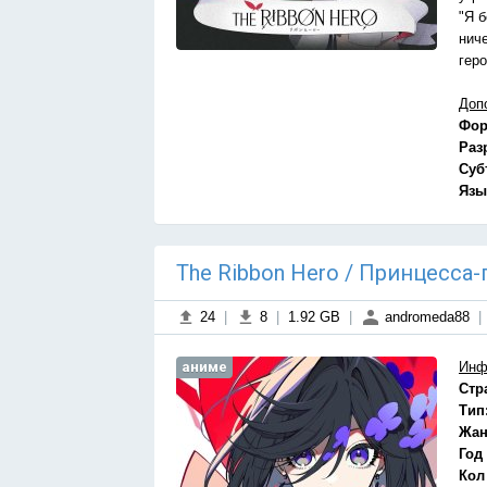
"Я 
нич
гер
Доп
Фор
Раз
Суб
Язы
The Ribbon Hero / Принцесса-г
24
|
8
|
1.92 GB
|
andromeda88
|
аниме
Инф
Стр
Тип
Жан
Год
Кол