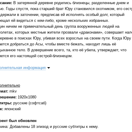
сание:
В затерянной деревне родились близнецы, разделенные днем и
ью. Годы спустя, пока старший брат Юру становился охотником, его сест
 держали в заточении, предписав ей исполнять особый долг, который
рещал ей видеться с кем-либо, кроме нескольких избранных.
дин ничем не примечательный день группа вооруженных людей на
толетах, которых местные жители прозвали «драконами», совершает нал
деревню в поисках Юру, убивая всех взрослых на своем пути. Когда Юру
ается добраться до Асы, чтобы вместе бежать, находит лишь её
ыханное тело. В довершение всего, та, кто её убила, утверждает, что
яется его настоящей сестрой-близнецом.
олнительная информация
олнительно
мат:
mkv
решение:
1920x1080
титры:
русские (софтсаб)
к:
японский
рент был обновлен
чина: Добавлены 18 эпизод и русские субтитры к нему.