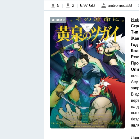
5
|
2
|
6.97 GB
|
andromeda88
|
аниме
Инф
Стр
Тип
Жан
Год
Кол
Реж
Про
Опи
ноч
Асу
зап
В о
вер
на 
пыт
безд
явл
Доп