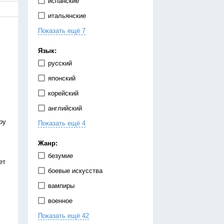
испанские
итальянские
Показать ещё 7
китайские
корейские
Язык:
немецкие
русский
португальские
японский
тайские
корейский
французские
английский
японские
ру
Показать ещё 4
испанский
китайский
Жанр:
немецкий
безумие
ет
украинский
боевые искусства
вампиры
военное
Показать ещё 42
гарем