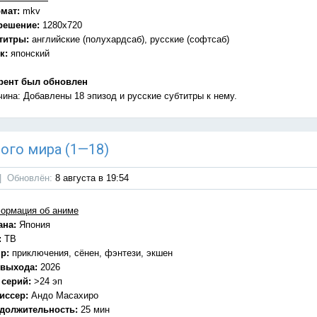
мат:
mkv
решение:
1280x720
титры:
английские (полухардсаб), русские (софтсаб)
к:
японский
рент был обновлен
чина: Добавлены 18 эпизод и русские субтитры к нему.
ного мира (1—18)
|
Обновлён:
8 августа в 19:54
ормация об аниме
ана:
Япония
:
ТВ
р:
приключения, сёнен, фэнтези, экшен
 выхода:
2026
 серий:
>24 эп
иссер:
Андо Масахиро
должительность:
25 мин