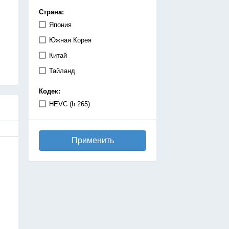
демоны
Страна:
детектив
Япония
дзёсей
Южная Корея
драма
Китай
игры
Тайланд
исекай
Кодек:
исторический
HEVC (h.265)
катастрофа
киберпанк
Применить
комедия
космос
магия
махо-сёдзе
машины
медицинская драма