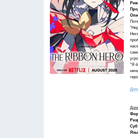
Реж
Про
Опи
Поте
"Нер
Нес
про
нас
само
угр
"Я 
нич
гер
Доп
Доп
Фор
Раз
Суб
Язы