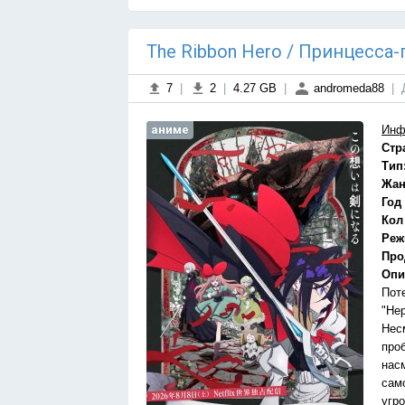
The Ribbon Hero / Принцесса-г
7
|
2
|
4.27 GB
|
andromeda88
|
аниме
Инф
Стр
Тип
Жан
Год
Кол
Реж
Про
Опи
Поте
"Нер
Нес
про
нас
само
угр