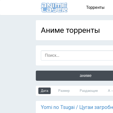
Торренты
Аниме торренты
аниме
Дата
Размер
Раздающие
А 
Yomi no Tsugai / Цугаи загроб