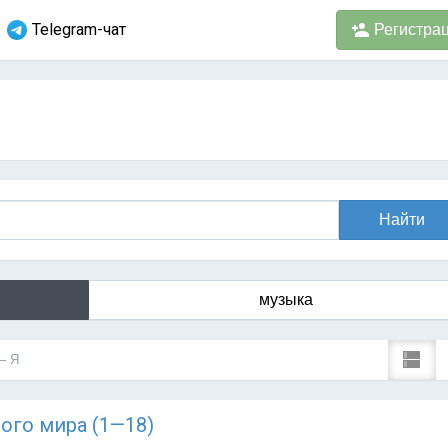
Telegram-чат
Регистра
музыка
— Я
ного мира (1—18)