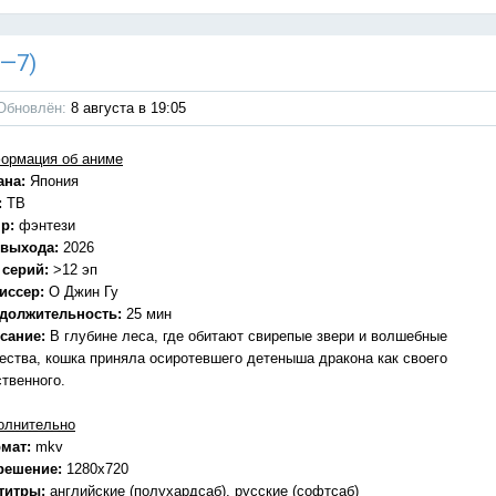
1—7)
Обновлён:
8 августа в 19:05
ормация об аниме
ана:
Япония
:
ТВ
р:
фэнтези
 выхода:
2026
 серий:
>12 эп
иссер:
О Джин Гу
должительность:
25 мин
сание:
В глубине леса, где обитают свирепые звери и волшебные
ества, кошка приняла осиротевшего детеныша дракона как своего
ственного.
олнительно
мат:
mkv
решение:
1280x720
титры:
английские (полухардсаб), русские (софтсаб)