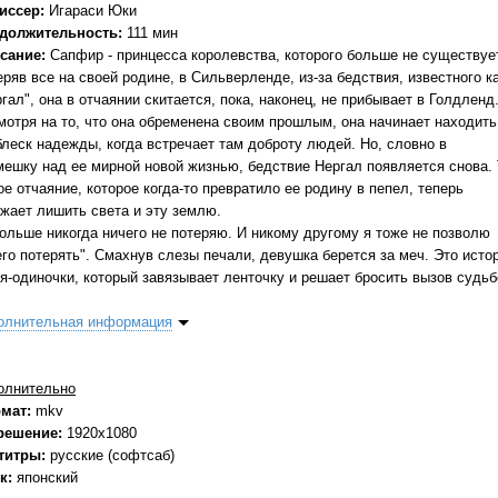
иссер:
Игараси Юки
должительность:
111 мин
сание:
Сапфир - принцесса королевства, которого больше не существуе
ряв все на своей родине, в Сильверленде, из-за бедствия, известного к
гал", она в отчаянии скитается, пока, наконец, не прибывает в Голдленд
мотря на то, что она обременена своим прошлым, она начинает находить
блеск надежды, когда встречает там доброту людей. Но, словно в
мешку над ее мирной новой жизнью, бедствие Нергал появляется снова. 
е отчаяние, которое когда-то превратило ее родину в пепел, теперь
ожает лишить света и эту землю.
больше никогда ничего не потеряю. И никому другому я тоже не позволю
его потерять". Смахнув слезы печали, девушка берется за меч. Это исто
оя-одиночки, который завязывает ленточку и решает бросить вызов судьб
олнительная информация
олнительно
мат:
mkv
решение:
1920x1080
титры:
русские (софтсаб)
к:
японский