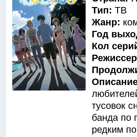
Тип:
ТВ
Жанр:
ко
Год выхо
Кол сери
Режиссе
Продолж
Описани
любителей
тусовок с
банда по 
редким по