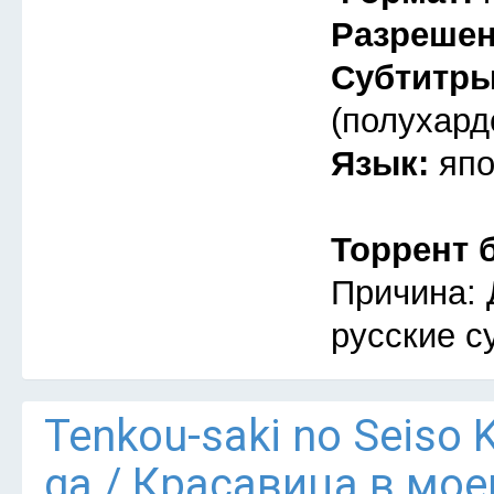
Разреше
Субтитр
(полухард
Язык:
япо
Торрент 
Причина: 
русские с
Tenkou-saki no Seiso 
ga / Красавица в мо