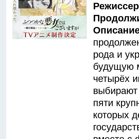
Режиссе
Продолж
Описани
продолжен
рода и ук
будущую 
четырёх и
выбирают 
пяти круп
которых д
государст