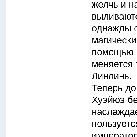
желчь и н
выливаются
однажды 
магически
помощью с
меняется 
Линлинь.
Теперь до
Хуэйюэ б
наслажда
пользуетс
император