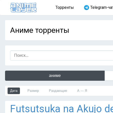
Торренты
Telegram-ча
Аниме торренты
аниме
Дата
Размер
Раздающие
А — Я
Futsutsuka na Akujo 