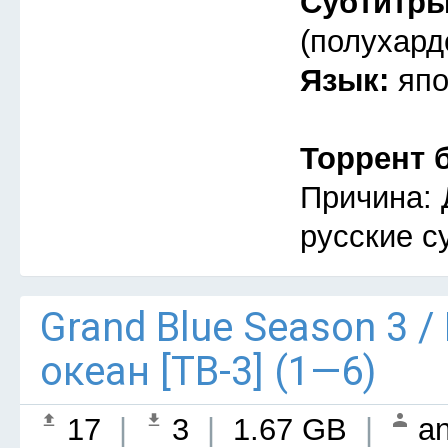
Субтитр
(полухард
Язык:
япо
Торрент 
Причина: 
русские с
Grand Blue Season 3 
океан [ТВ-3] (1—6)
17
|
3
|
1.67 GB
|
an