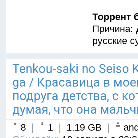
Торрент 
Причина: 
русские с
Tenkou-saki no Seiso 
ga / Красавица в мо
подруга детства, с ко
думая, что она мальч
8
|
1
|
1.19 GB
|
and