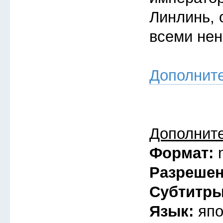
Линлинь, 
всеми не
Дополнит
Дополнит
Формат:
Разреше
Субтитр
Язык:
япо