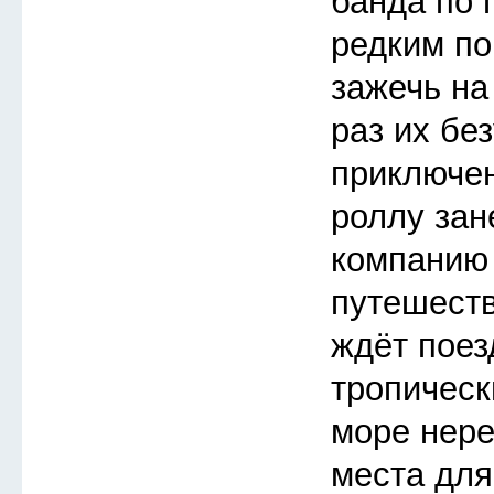
банда по 
редким по
зажечь на
раз их бе
приключен
роллу зан
компанию
путешеств
ждёт поез
тропическ
море нере
места для