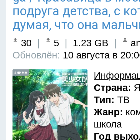
подруга детства, с ко
думая, что она мальч
30
|
5
|
1.23 GB
|
an
Обновлён:
10 августа в 20:0
аниме
Информац
Страна:
Я
Тип:
ТВ
Жанр:
ко
школа
Год выхо