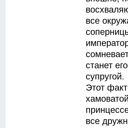
восхваляю
все окруж
соперницы
император
сомневает
станет ег
супругой.
Этот факт
хамоватой
принцессе
все дружн