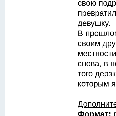
свою подр
превратил
девушку.
В прошлом
своим дру
местности,
снова, в 
того дерз
которым я
Дополнит
Формат: