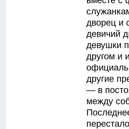
вместе с 
служанка
дворец и 
девичий д
девушки п
другом и 
официальн
другие пр
— в пост
между соб
Последнее
перестало