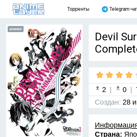
Торренты
Telegram-ча
аниме
Devil Su
Complet
2
|
0
|
Cоздан:
28 и
Информация
Страна:
Япо