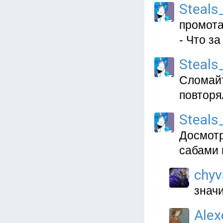
Steals
промота
- Что з
Steals
Сломайт
повторя
Steals
Досмотр
сабами 
chyv
значи
Alex