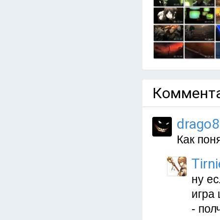
Коммента
drago8
Как пон
Tirni
ну ес
игра 
- пол