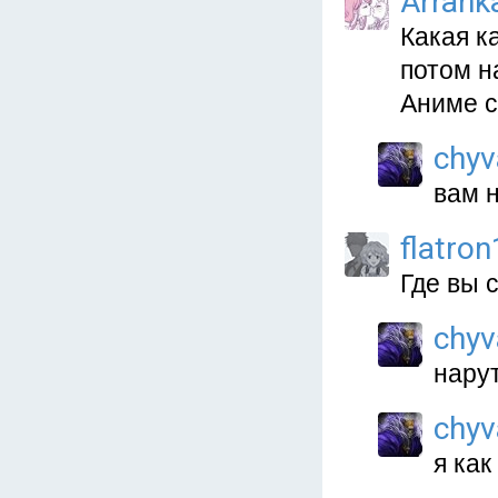
Arrank
Какая к
потом н
Аниме с
chyv
вам н
flatro
Где вы 
chyv
нару
chyv
я как