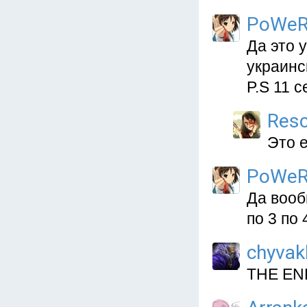
PoWeR
Да это 
украинс
P.S 11 с
Res
Это е
PoWeR
Да вооб
по 3 по 
chyvak
THE END