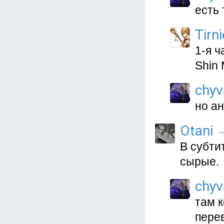
есть 
Tirni
1-я ч
Shin 
chyv
но ан
Otani
—
В субти
сырые.
chyv
там 
пере