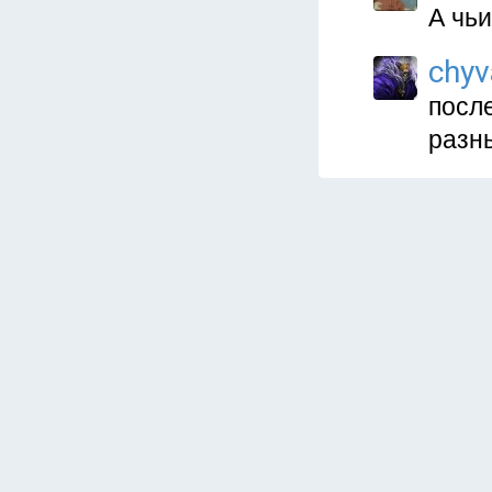
А чь
chyv
после
разны