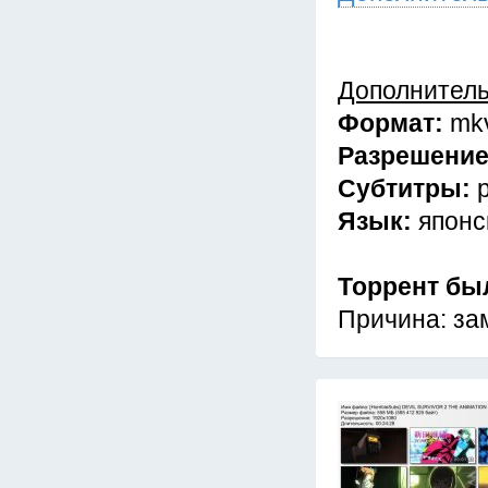
Дополнител
Формат:
mk
Разрешени
Субтитры:
Язык:
японс
Торрент бы
Причина: за