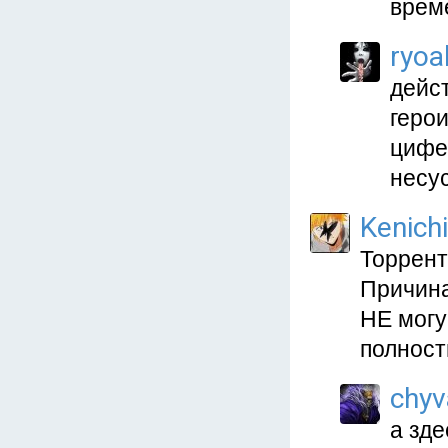
време
ryoa
дейст
герои
цифе
несу
Kenich
Торрент
Причина
НЕ могу
полност
chyv
а зде