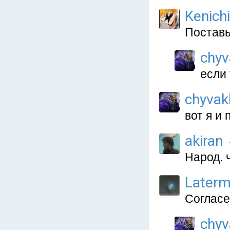
Kenich
Поставь
chyv
если 
chyvak
вот я и
akiran
Народ. ч
Laterm
Согласен
chyv