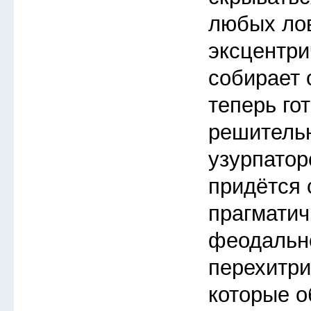
любых ло
эксцентри
собирает 
теперь го
решитель
узурпатор
придётся 
прагмати
феодальн
перехитри
которые о