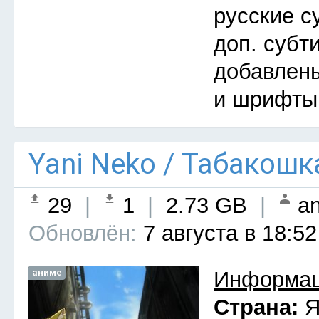
русские с
доп. субт
добавлены
и шрифты
Yani Neko / Табакошк
29
|
1
|
2.73 GB
|
an
Обновлён:
7 августа в 18:52
аниме
Информац
Страна:
Я