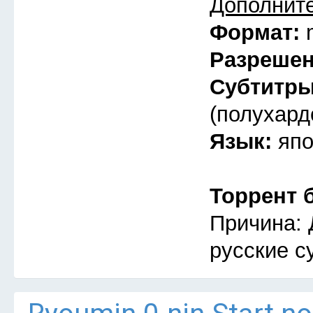
Дополнит
Формат:
Разреше
Субтитр
(полухард
Язык:
япо
Торрент 
Причина: 
русские с