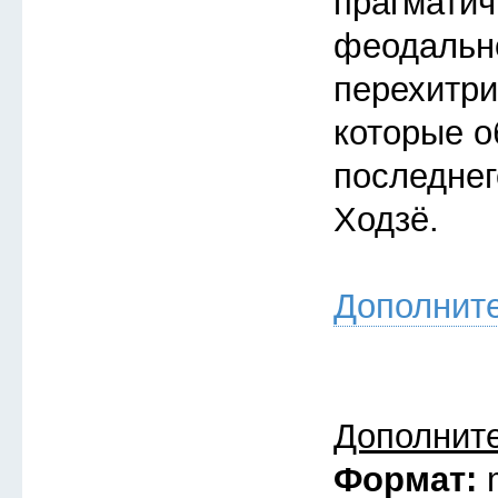
прагмати
феодальн
перехитри
которые о
последнег
Ходзё.
Дополнит
Дополнит
Формат: