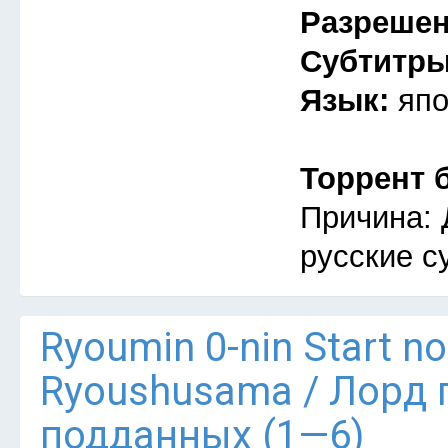
Разреше
Субтитр
Язык:
япо
Торрент 
Причина: 
русские с
Ryoumin 0-nin Start n
Ryoushusama / Лорд 
подданных (1—6)