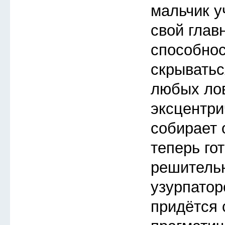
мальчик у
свой глав
способнос
скрыватьс
любых ло
эксцентри
собирает 
теперь го
решитель
узурпатор
придётся 