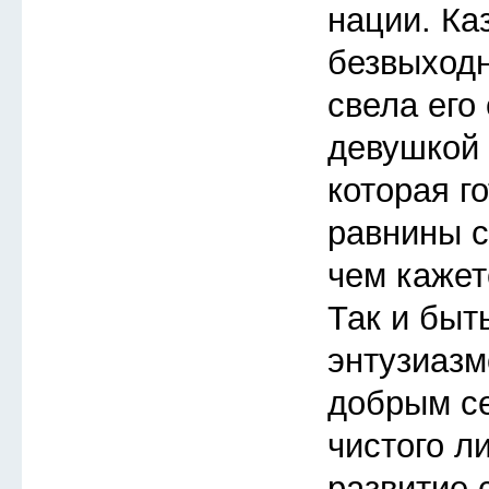
нации. Ка
безвыходн
свела его
девушкой 
которая го
равнины с
чем кажет
Так и быт
энтузиазм
добрым с
чистого л
развитие 