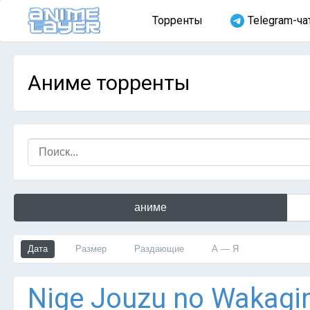
Торренты
Telegram-ча
Аниме торренты
аниме
Дата
Размер
Раздающие
А — Я
Nige Jouzu no Wakagim