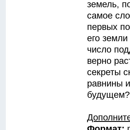
земель, п
самое сло
первых по
его земли
число под
верно рас
секреты с
равнины и
будущем?
Дополнит
Формат: