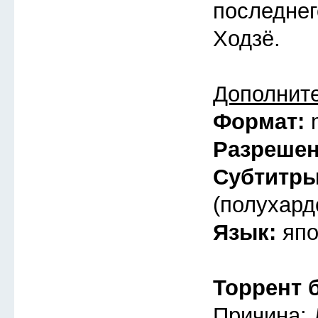
последнег
Ходзё.
Дополнит
Формат:
Разреше
Субтитр
(полухард
Язык:
япо
Торрент 
Причина: 