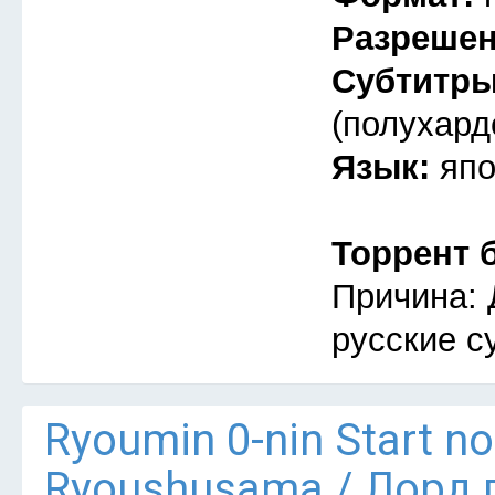
Разреше
Субтитр
(полухард
Язык:
япо
Торрент 
Причина: 
русские с
Ryoumin 0-nin Start n
Ryoushusama / Лорд 