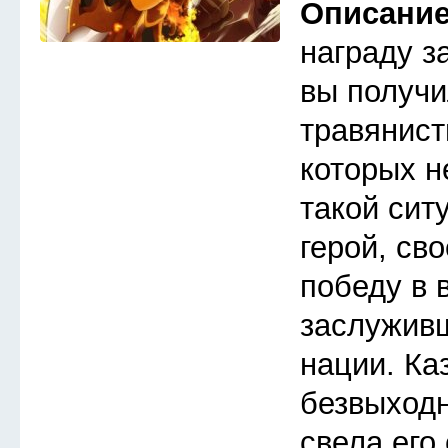
Описани
награду з
вы получи
травянист
которых н
такой сит
герой, св
победу в 
заслуживш
нации. Ка
безвыходн
свела его