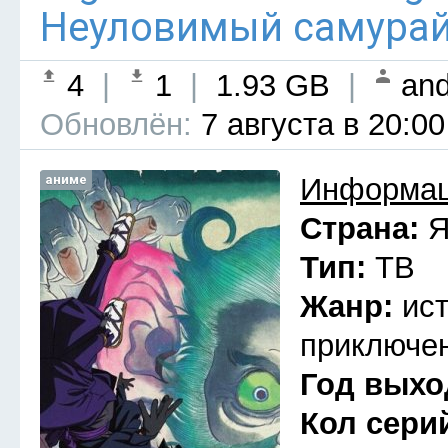
Неуловимый самурай 
4
|
1
|
1.93 GB
|
and
Обновлён:
7 августа в 20:00
аниме
Информац
Страна:
Я
Тип:
ТВ
Жанр:
ис
приключен
Год выхо
Кол сери