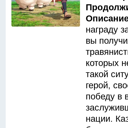
Продолж
Описани
награду з
вы получи
травянист
которых н
такой сит
герой, св
победу в 
заслуживш
нации. Ка