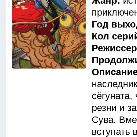
Жанр:
ис
приключен
Год выхо
Кол сери
Режиссе
Продолж
Описани
наследник
сёгуната,
резни и з
Сува. Вме
вступать 