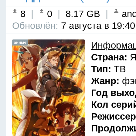
8
|
0
|
8.17 GB
|
and
Обновлён:
7 августа в 19:40
аниме
Информац
Страна:
Я
Тип:
ТВ
Жанр:
фэ
Год выхо
Кол сери
Режиссе
Продолж