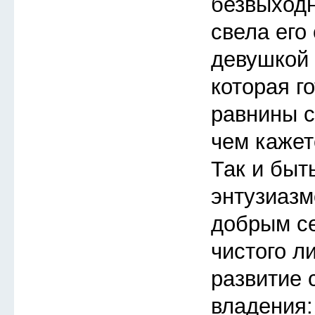
безвыходн
свела его
девушкой 
которая го
равнины с
чем кажет
Так и быт
энтузиазм
добрым с
чистого л
развитие 
владения: