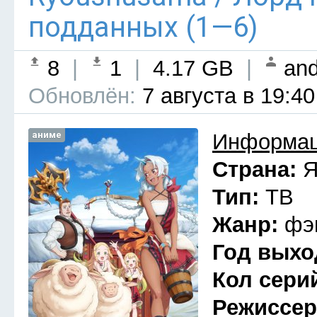
подданных (1—6)
8
|
1
|
4.17 GB
|
and
Обновлён:
7 августа в 19:40
аниме
Информац
Страна:
Я
Тип:
ТВ
Жанр:
фэ
Год выхо
Кол сери
Режиссе