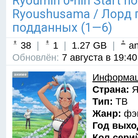
Ryoumin 0-nin Start n
Ryoushusama / Лорд 
подданных (1—6)
38
|
1
|
1.27 GB
|
an
Обновлён:
7 августа в 19:40
аниме
Информац
Страна:
Я
Тип:
ТВ
Жанр:
фэ
Год выхо
Кол сери