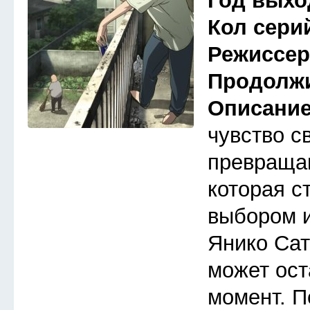
Год выхо
Кол сери
Режиссе
Продолж
Описани
чувство с
превраща
которая с
выбором 
Янико Сат
может ост
момент. П