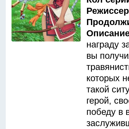
Режиссе
Продолж
Описани
награду з
вы получи
травянист
которых н
такой сит
герой, св
победу в 
заслуживш