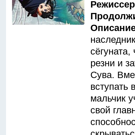
Режиссе
Продолж
Описани
наследник
сёгуната,
резни и з
Сува. Вме
вступать 
мальчик у
свой глав
способнос
скрыватьс