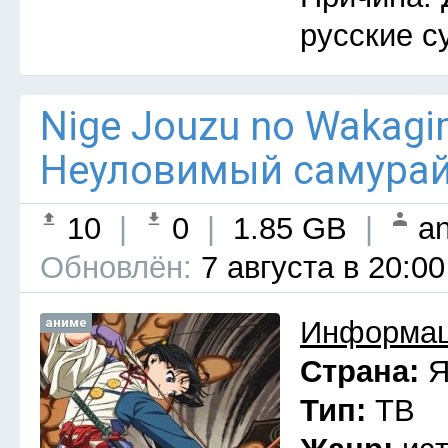
русские с
Nige Jouzu no Wakagim
Неуловимый самурай 
10
|
0
|
1.85 GB
|
an
Обновлён:
7 августа в 20:00
аниме
Информац
Страна:
Я
Тип:
ТВ