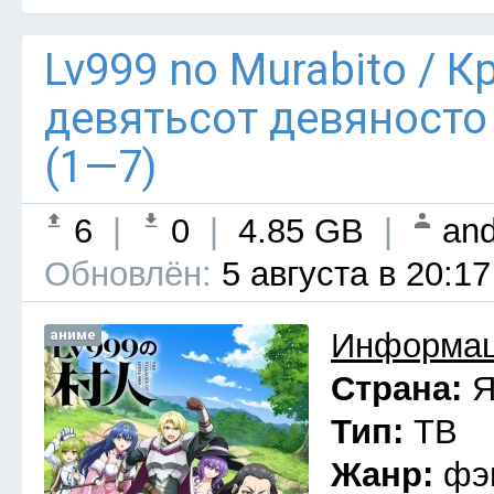
Lv999 no Murabito / 
девятьсот девяносто
(1—7)
6
|
0
|
4.85 GB
|
and
Обновлён:
5 августа в 20:17
аниме
Информац
Страна:
Я
Тип:
ТВ
Жанр:
фэ