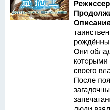
Режиссе
Продолж
Описани
таинствен
рождённые
Они обла
которыми 
своего вл
После по
загадочны
запечатан
люди взял