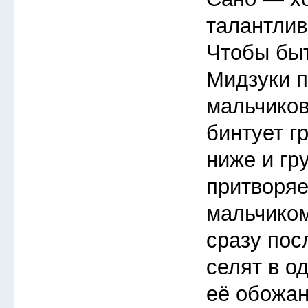
талантлив
Чтобы быт
Мидзуки п
мальчиков
бинтует г
ниже и гр
притворя
мальчиком
сразу пос
селят в о
её обожан