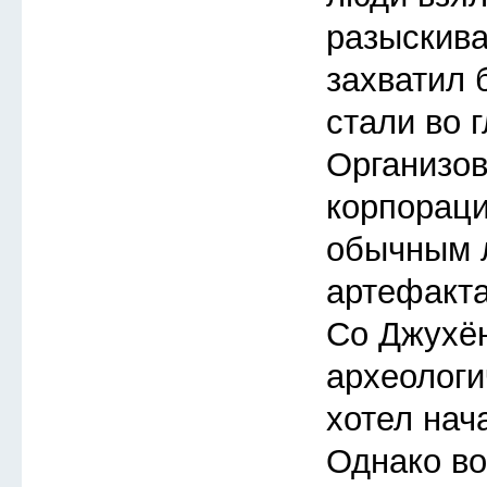
разыскиват
захватил 
стали во 
Организов
корпораци
обычным 
артефакта
Со Джухён
археологи
хотел нача
Однако во