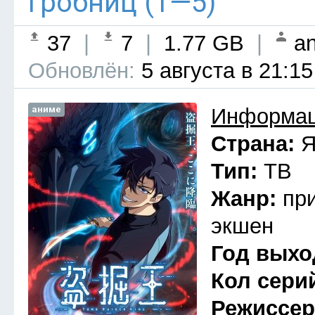
гробниц (1—5)
37
|
7
|
1.77 GB
|
an
Обновлён:
5 августа в 21:15
аниме
Информац
Страна:
Я
Тип:
ТВ
Жанр:
пр
экшен
Год выхо
Кол сери
Режиссе