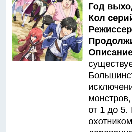
Год выхо
Кол сери
Режиссе
Продолж
Описани
существуе
Большинст
исключени
монстров,
от 1 до 5
охотником