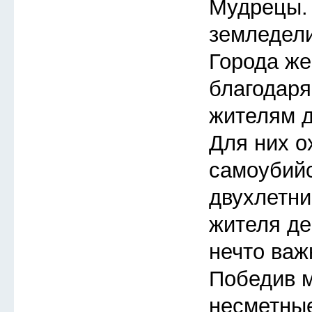
Мудрецы.
земледели
Города же
благодар
жителям д
Для них о
самоубий
двухлетни
жителя де
нечто важ
Победив м
несметные