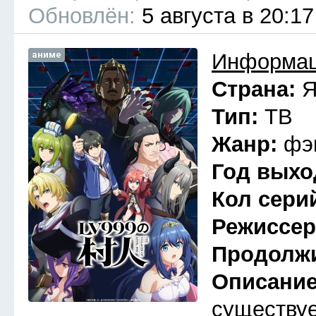
Обновлён:
5 августа в 20:17
аниме
Информац
Страна:
Я
Тип:
ТВ
Жанр:
фэ
Год выхо
Кол сери
Режиссе
Продолж
Описани
существуе