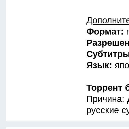
Дополнит
Формат:
Разреше
Субтитр
Язык:
япо
Торрент 
Причина: 
русские с