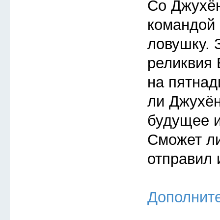
Со Джухён
командой
ловушку. 
реликвия 
на пятнад
ли Джухён
будущее 
Сможет ли
отправил 
Дополнит