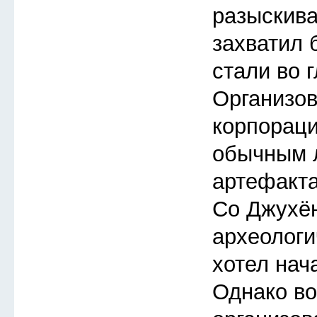
разыскиват
захватил 
стали во 
Организов
корпораци
обычным 
артефакта
Со Джухён
археологи
хотел нача
Однако во