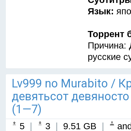
Язык:
япо
Торрент 
Причина: 
русские с
Lv999 no Murabito / 
девятьсот девяносто
(1—7)
5
|
3
|
9.51 GB
|
and