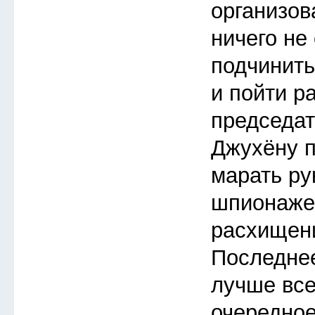
организов
ничего не
подчинить
и пойти р
председат
Джухёну п
марать ру
шпионаже
расхищен
Последнее
лучше все
очередное