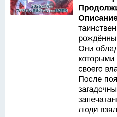
Продолж
Описани
таинствен
рождённые
Они обла
которыми 
своего вл
После по
загадочны
запечатан
люди взял