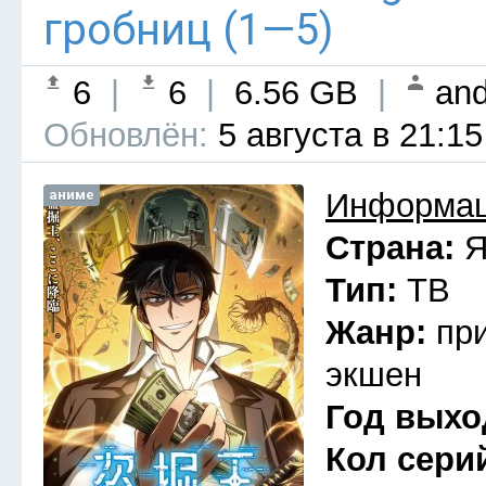
гробниц (1—5)
6
|
6
|
6.56 GB
|
and
Обновлён:
5 августа в 21:15
аниме
Информац
Страна:
Я
Тип:
ТВ
Жанр:
пр
экшен
Год выхо
Кол сери