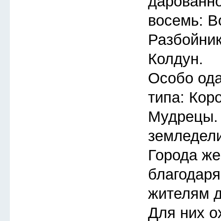
дарованно
восемь: В
Разбойник
Колдун.
Особо ода
типа: Кор
Мудрецы.
земледели
Города же
благодар
жителям д
Для них о