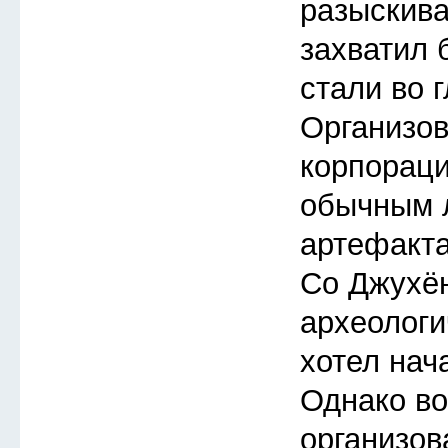
разыскиват
захватил 
стали во 
Организов
корпораци
обычным 
артефакта
Со Джухён
археологи
хотел нача
Однако во
организов