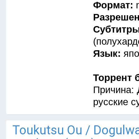
Формат:
Разреше
Субтитр
(полухард
Язык:
япо
Торрент 
Причина: 
русские с
Тоukutsu Оu / Dogulw