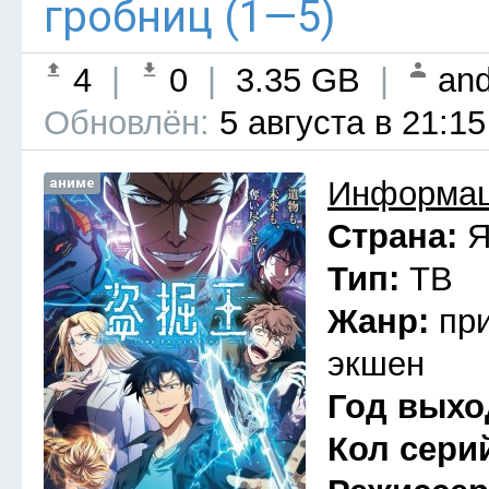
гробниц (1—5)
4
|
0
|
3.35 GB
|
and
Обновлён:
5 августа в 21:15
аниме
Информац
Страна:
Я
Тип:
ТВ
Жанр:
пр
экшен
Год выхо
Кол сери