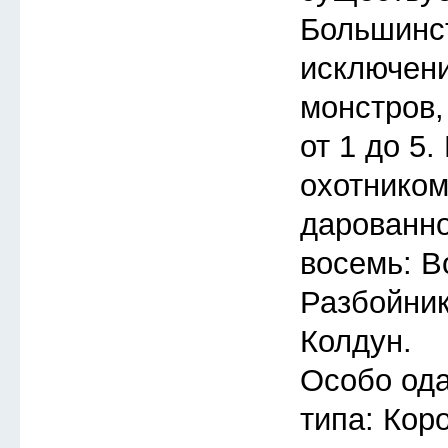
Большинст
исключени
монстров,
от 1 до 5
охотником
дарованно
восемь: В
Разбойник
Колдун.
Особо ода
типа: Кор