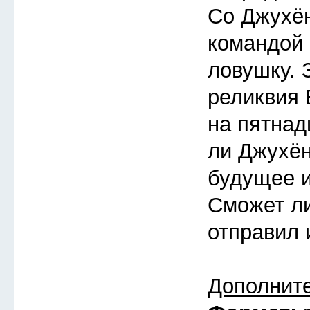
Со Джухён
командой
ловушку. 
реликвия 
на пятнад
ли Джухён
будущее 
Сможет ли
отправил 
Дополнит