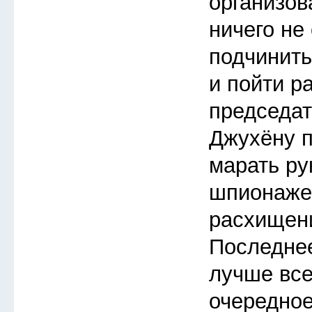
организов
ничего не
подчинить
и пойти р
председат
Джухёну п
марать ру
шпионаже
расхищен
Последнее
лучше все
очередное