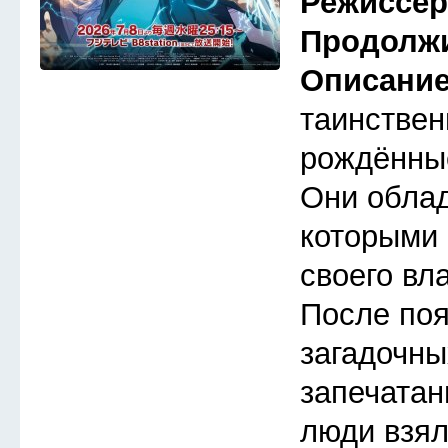
Режиссе
Продолж
Описани
таинствен
рождённые
Они обла
которыми 
своего вл
После по
загадочны
запечатан
люди взял