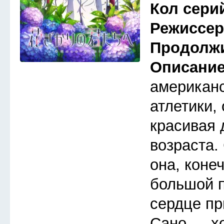
Кол сери
Режиссе
Продолж
Описани
американс
атлетики,
красивая 
возраста.
она, коне
большой п
сердце п
Сано — х