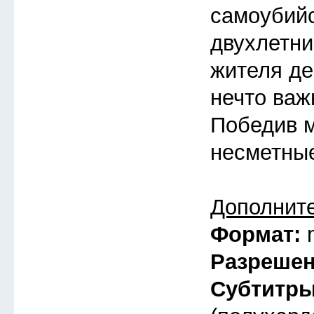
самоубий
двухлетни
жителя де
нечто важ
Победив м
несметные
Дополнит
Формат:
Разреше
Субтитр