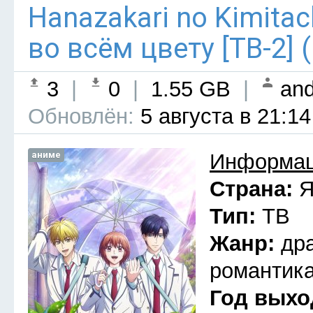
Hanazakari no Kimitach
во всём цвету [ТВ-2] 
3
|
0
|
1.55 GB
|
and
Обновлён:
5 августа в 21:14
аниме
Информац
Страна:
Я
Тип:
ТВ
Жанр:
др
романтика
Год выхо