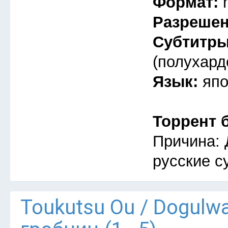
Формат:
Разреше
Субтитр
(полухард
Язык:
япо
Торрент 
Причина: 
русские с
Тоukutsu Оu / Dogulw