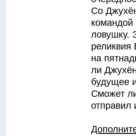
Со Джухён
командой
ловушку. 
реликвия 
на пятнад
ли Джухён
будущее 
Сможет ли
отправил 
Дополнит