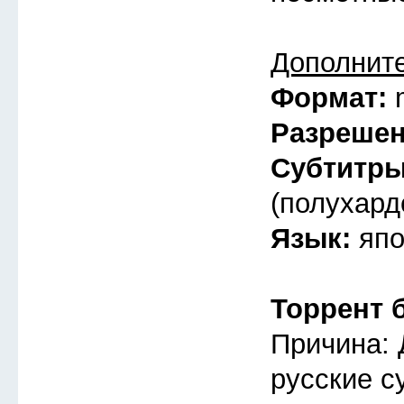
Дополнит
Формат:
Разреше
Субтитр
(полухард
Язык:
япо
Торрент 
Причина: 
русские с