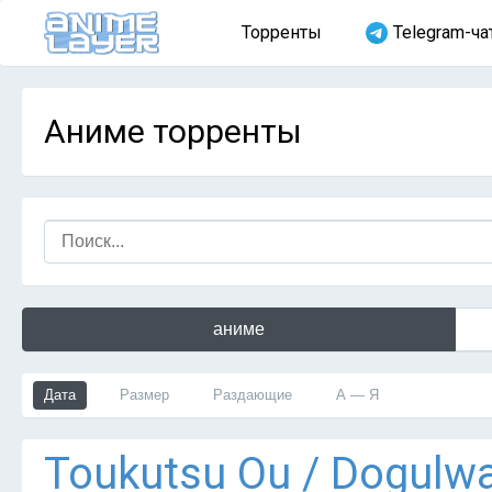
Торренты
Telegram-ча
Аниме торренты
аниме
Дата
Размер
Раздающие
А — Я
Тоukutsu Оu / Dogulw