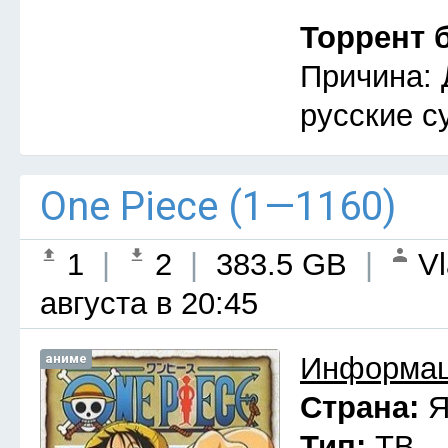
Торрент 
Причина: 
русские с
One Piece (1—1160)
1
|
2
|
383.5 GB
|
Vl
августа в 20:45
аниме
Информац
Страна:
Я
Тип:
ТВ