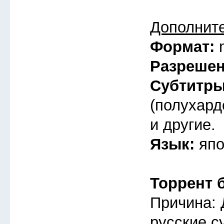
Дополнит
Формат:
Разреше
Субтитр
(полухард
и другие.
Язык:
япо
Торрент 
Причина: 
русские с