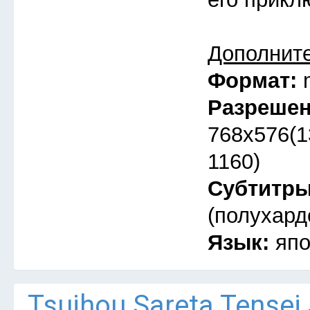
Дополнит
Формат:
Разреше
768x576(1
1160)
Субтитр
(полухард
Язык:
япо
Tsuihou Sareta Tensei