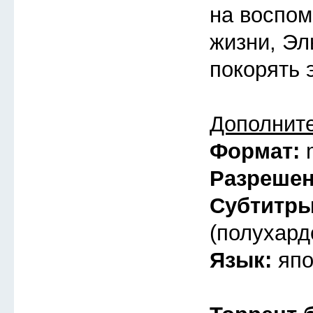
на воспом
жизни, Эл
покорять 
Дополнит
Формат:
Разреше
Субтитр
(полухард
Язык:
япо