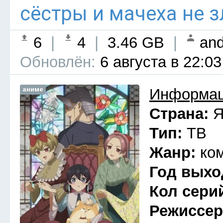
сёстры и мачеха не з
6
|
4
|
3.46 GB
|
and
Обновлён:
6 августа в 22:03
аниме
Информац
Страна:
Я
Тип:
ТВ
Жанр:
ко
Год выхо
Кол сери
Режиссе