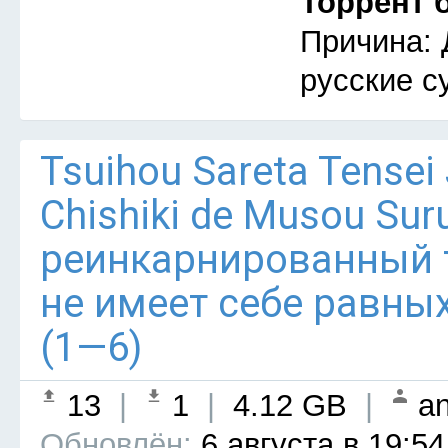
Торрент 
Причина: 
русские с
Tsuihou Sareta Tensei
Chishiki de Musou Su
реинкарнированный
не имеет себе равны
(1—6)
13
|
1
|
4.12 GB
|
an
Обновлён:
6 августа в 19:54