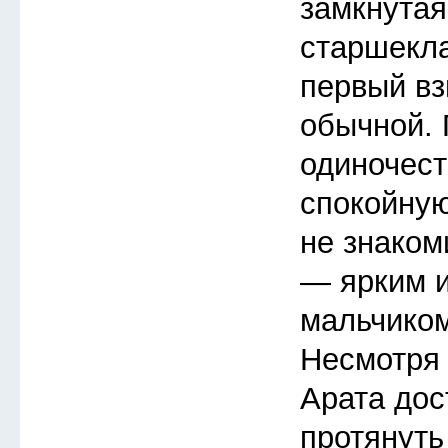
замкнутая
старшекла
первый вз
обычной.
одиночест
спокойную
не знаком
— ярким 
мальчиком
Несмотря 
Арата дос
протянуть