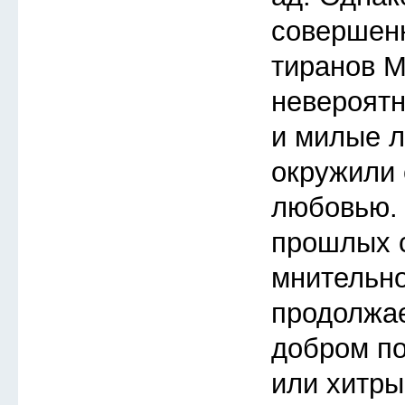
совершенн
тиранов М
невероятн
и милые л
окружили 
любовью. 
прошлых с
мнительно
продолжае
добром по
или хитры