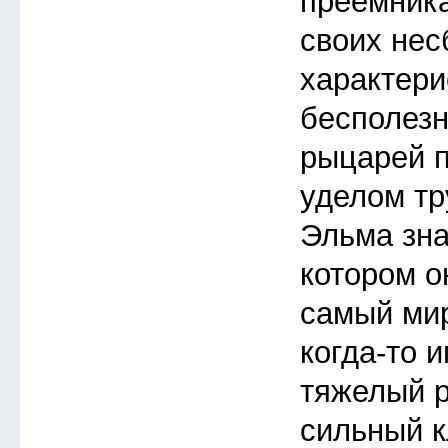
преемника
своих не
характери
бесполезн
рыцарей п
уделом тр
Эльма зна
котором о
самый мир
когда-то 
тяжелый 
сильный к