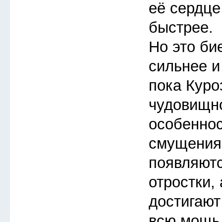
её сердце
быстрее.
Но это би
сильнее и
пока Куро
чудовищно
особеннос
смущения
появляют
отростки,
достигают
всю мощь 