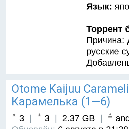
Язык:
япо
Торрент 
Причина: 
русские с
Добавлен
Otome Kaijuu Caramel
Карамелька (1—6)
3
|
3
|
2.37 GB
|
and