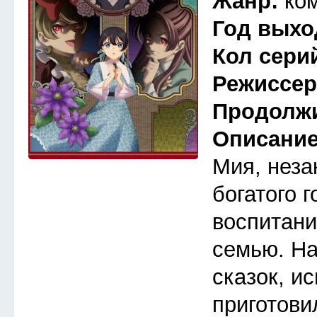
Жанр:
ко
Год выхо
Кол сери
Режиссе
Продолж
Описани
Мия, неза
богатого 
воспитани
семью. Н
сказок, и
приготови