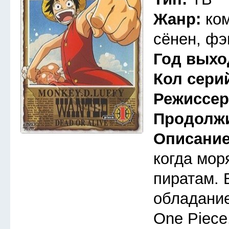
Жанр:
ко
сёнен, фэ
Год выхо
Кол сери
Режиссе
Продолж
Описани
когда мор
пиратам. 
обладани
One Piece