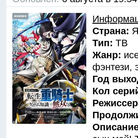
аниме
Информац
Страна:
Я
Тип:
ТВ
Жанр:
ис
фэнтези, 
Год выхо
Кол сери
Режиссе
Продолж
Описани