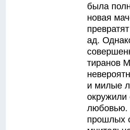
была полн
новая мач
превратят
ад. Однак
совершенн
тиранов М
невероятн
и милые л
окружили 
любовью. 
прошлых с