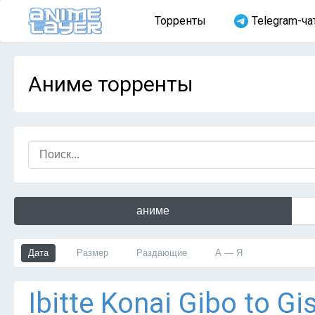
Торренты
Telegram-ча
Аниме торренты
аниме
Дата
Размер
Раздающие
А — Я
Ibitte Konai Gibo to G