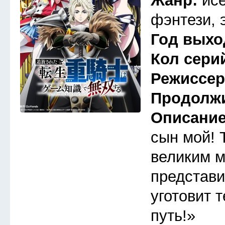
Жанр:
ис
фэнтези, 
Год выхо
Кол сери
Режиссе
Продолж
Описани
сын мой! 
великим м
представи
уготовит 
путь!»