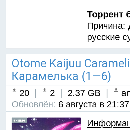
Торрент 
Причина: 
русские с
Otome Kaijuu Caramel
Карамелька (1—6)
20
|
2
|
2.37 GB
|
an
Обновлён:
6 августа в 21:37
аниме
Информац