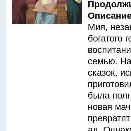
Продолж
Описани
Мия, неза
богатого 
воспитани
семью. Н
сказок, и
приготови
была полн
новая мач
превратят
ад. Однак