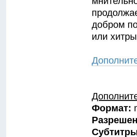
мнительно
продолжае
добром по
или хитры
Дополнит
Дополнит
Формат:
Разреше
Субтитр