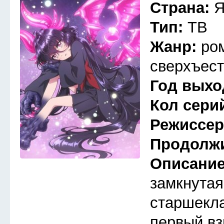
Страна:
Я
Тип:
ТВ
Жанр:
ро
сверхъест
Год выхо
Кол сери
Режиссе
Продолж
Описани
замкнутая
старшекла
первый вз