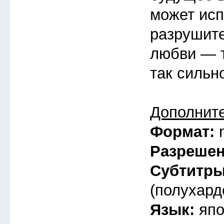
может исп
разрушит
любви — т
так сильн
Дополнит
Формат:
Разреше
Субтитр
(полухард
Язык:
япо