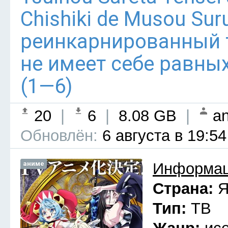
Chishiki de Musou Su
реинкарнированный
не имеет себе равны
(1—6)
20
|
6
|
8.08 GB
|
an
Обновлён:
6 августа в 19:54
аниме
Информац
Страна:
Я
Тип:
ТВ