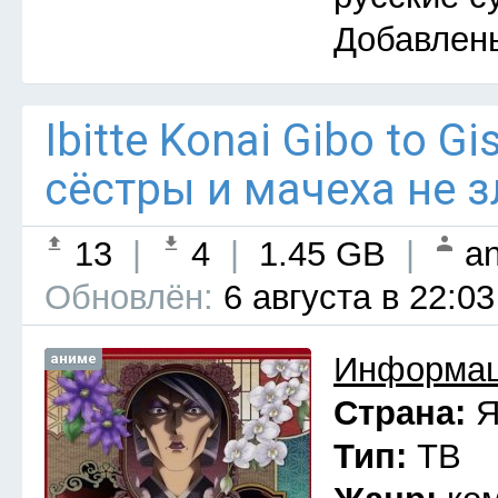
Добавлен
Ibitte Konai Gibo to G
сёстры и мачеха не з
13
|
4
|
1.45 GB
|
an
Обновлён:
6 августа в 22:03
аниме
Информац
Страна:
Я
Тип:
ТВ