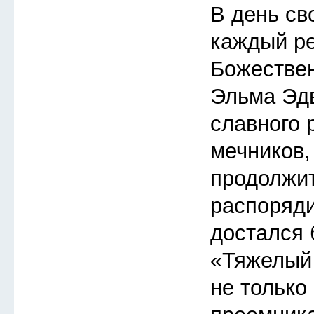
В день св
каждый ре
Божествен
Эльма Эдв
славного 
мечников,
продолжит
распоряди
достался
«Тяжелый 
не только