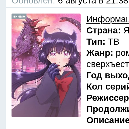
Обновлён:
6 августа в 21:38
аниме
Информац
Страна:
Я
Тип:
ТВ
Жанр:
ро
сверхъест
Год выхо
Кол сери
Режиссе
Продолж
Описани