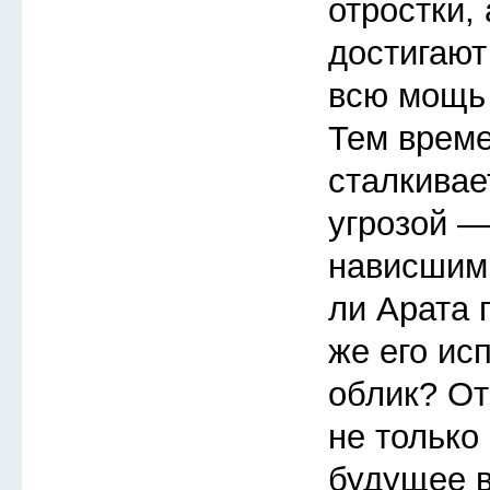
отростки,
достигают
всю мощь 
Тем врем
сталкивае
угрозой —
нависшим
ли Арата 
же его ис
облик? От
не только 
будущее в