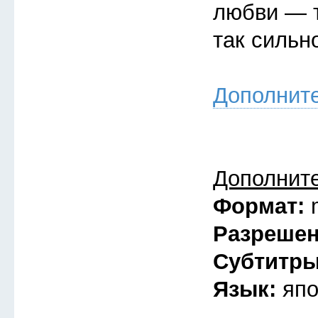
любви — т
так сильн
Дополнит
Дополнит
Формат:
Разреше
Субтитр
Язык:
япо