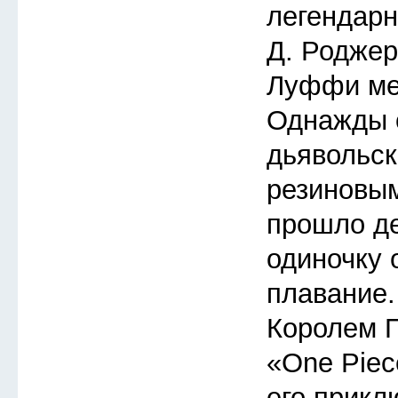
легендарн
Д. Роджер
Луффи меч
Однажды 
дьявольск
резиновым
прошло де
одиночку 
плавание.
Королем П
«One Piec
его прикл