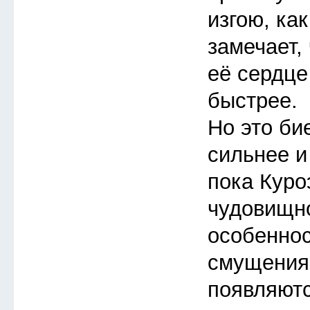
изгою, ка
замечает, 
её сердце
быстрее.
Но это би
сильнее и
пока Куро
чудовищно
особеннос
смущения
появляют