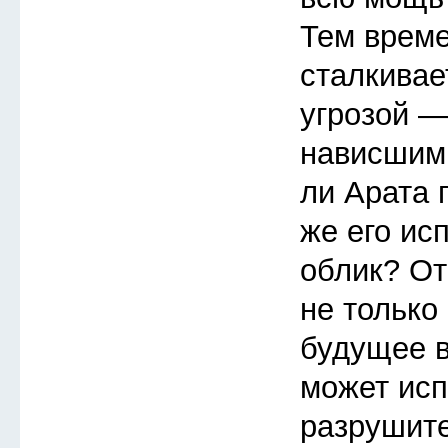
Тем врем
сталкивае
угрозой —
нависшим
ли Арата 
же его ис
облик? От
не только 
будущее в
может исп
разрушит