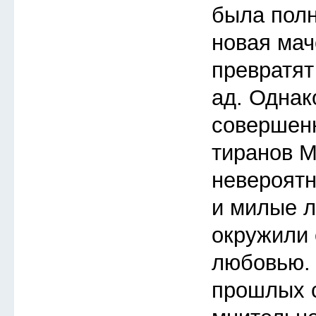
была полн
новая мач
превратят
ад. Однак
совершенн
тиранов М
невероятн
и милые л
окружили 
любовью. 
прошлых с