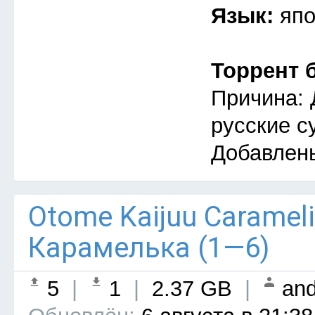
Язык:
япо
Торрент 
Причина: 
русские с
Добавлен
Otome Kaijuu Caramel
Карамелька (1—6)
5
|
1
|
2.37 GB
|
and