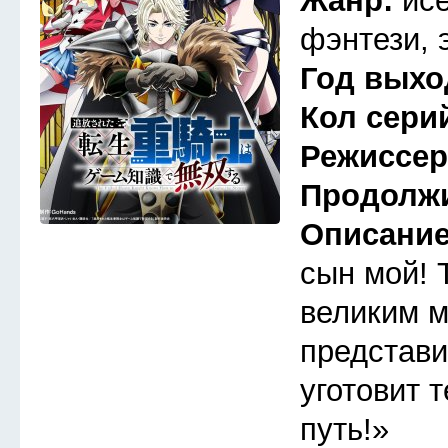
Жанр:
ис
фэнтези, 
Год выхо
Кол сери
Режиссе
Продолж
Описани
сын мой! 
великим м
представи
уготовит 
путь!»