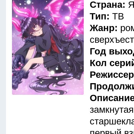
Страна:
Я
Тип:
ТВ
Жанр:
ро
сверхъест
Год выхо
Кол сери
Режиссе
Продолж
Описани
замкнутая
старшекла
первый вз