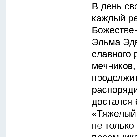
В день св
каждый ре
Божествен
Эльма Эдв
славного 
мечников,
продолжит
распоряди
достался
«Тяжелый 
не только