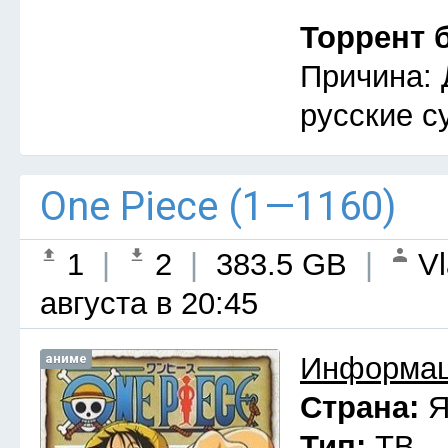
Торрент 
Причина: 
русские с
One Piece (1—1160)
1
|
2
|
383.5 GB
|
Vl
августа в 20:45
аниме
Информац
Страна:
Я
Тип:
ТВ