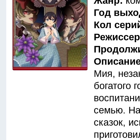
Жанр:
ко
Год выхо
Кол сери
Режиссе
Продолж
Описани
Мия, неза
богатого 
воспитани
семью. Н
сказок, и
приготови