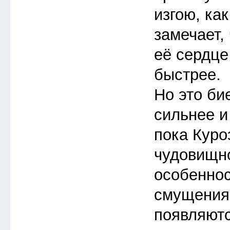
изгою, ка
замечает, 
её сердце
быстрее.
Но это би
сильнее и
пока Куро
чудовищно
особеннос
смущения
появляют