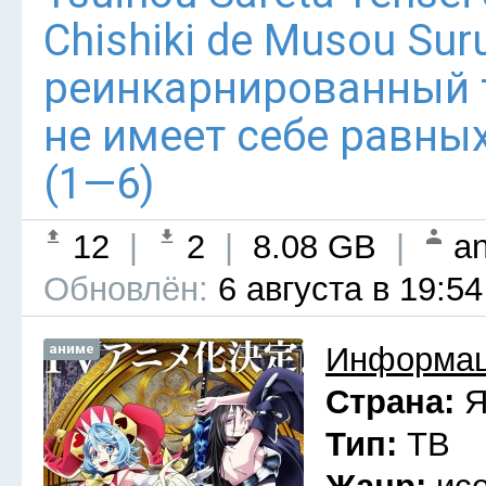
Chishiki de Musou Su
реинкарнированный
не имеет себе равны
(1—6)
12
|
2
|
8.08 GB
|
an
Обновлён:
6 августа в 19:54
аниме
Информац
Страна:
Я
Тип:
ТВ