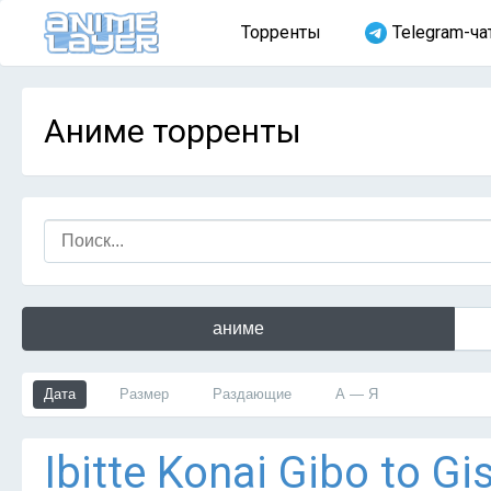
Торренты
Telegram-ча
Аниме торренты
аниме
Дата
Размер
Раздающие
А — Я
Ibitte Konai Gibo to G