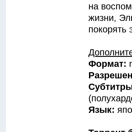
на воспом
жизни, Эл
покорять 
Дополнит
Формат:
Разреше
Субтитр
(полухард
Язык:
япо