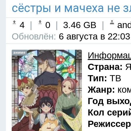
сёстры и мачеха не з
4
|
0
|
3.46 GB
|
and
Обновлён:
6 августа в 22:03
аниме
Информац
Страна:
Я
Тип:
ТВ
Жанр:
ко
Год выхо
Кол сери
Режиссе