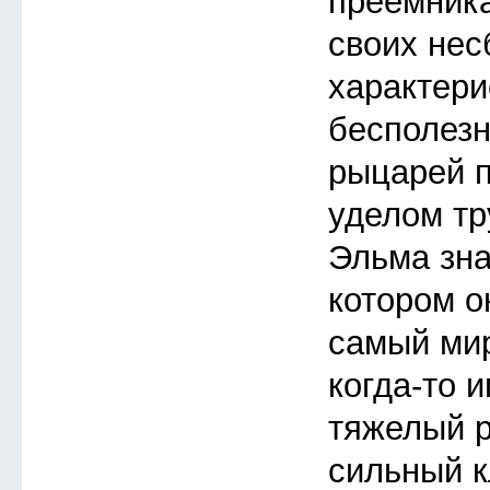
преемника
своих не
характери
бесполезн
рыцарей п
уделом тр
Эльма зна
котором о
самый мир
когда-то 
тяжелый 
сильный к