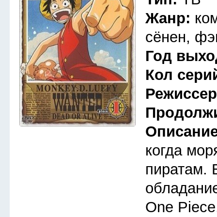
Жанр:
ко
сёнен, фэ
Год выхо
Кол сери
Режиссе
Продолж
Описани
когда мор
пиратам. 
обладани
One Piece