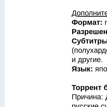
Дополнит
Формат:
Разреше
Субтитр
(полухард
и другие.
Язык:
япо
Торрент 
Причина: 
русские с