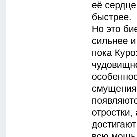
её сердце
быстрее.
Но это би
сильнее и
пока Куро
чудовищно
особеннос
смущения
появляют
отростки,
достигают
всю мощь 