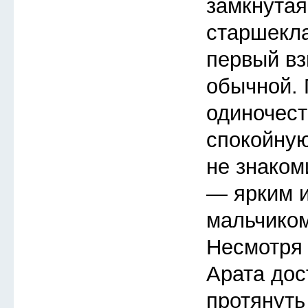
замкнутая
старшекла
первый вз
обычной.
одиночест
спокойную
не знаком
— ярким 
мальчиком
Несмотря 
Арата дос
протянуть