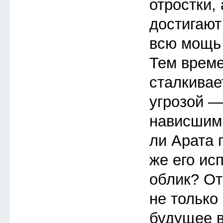
отростки,
достигают
всю мощь 
Тем врем
сталкивае
угрозой —
нависшим
ли Арата 
же его ис
облик? От
не только 
будущее в