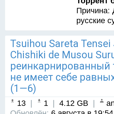
Торрент 
Причина: 
русские с
Tsuihou Sareta Tensei
Chishiki de Musou Su
реинкарнированный
не имеет себе равны
(1—6)
13
|
1
|
4.12 GB
|
an
Обновлён:
6 августа в 19:54