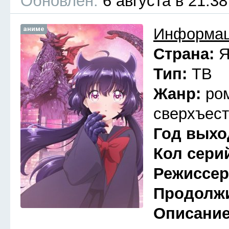
Обновлён:
6 августа в 21:38
аниме
Информац
Страна:
Я
Тип:
ТВ
Жанр:
ро
сверхъест
Год выхо
Кол сери
Режиссе
Продолж
Описани