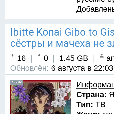
Добавлен
Ibitte Konai Gibo to G
сёстры и мачеха не з
16
|
0
|
1.45 GB
|
an
Обновлён:
6 августа в 22:03
аниме
Информац
Страна:
Я
Тип:
ТВ