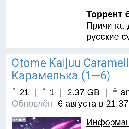
Торрент 
Причина: 
русские с
Otome Kaijuu Caramel
Карамелька (1—6)
21
|
1
|
2.37 GB
|
an
Обновлён:
6 августа в 21:37
аниме
Информац