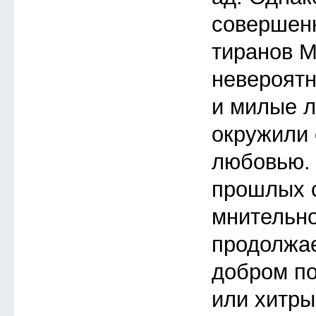
совершенн
тиранов М
невероятн
и милые л
окружили 
любовью. 
прошлых с
мнительно
продолжае
добром по
или хитры