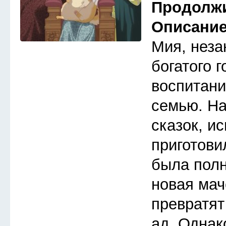
Продолж
Описани
Мия, неза
богатого 
воспитани
семью. Н
сказок, и
приготови
была полн
новая мач
превратят
ад. Однак