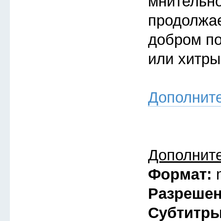
мнительно
продолжае
добром по
или хитры
Дополнит
Дополнит
Формат:
Разреше
Субтитр