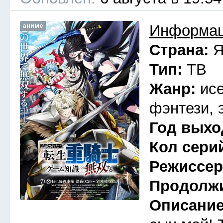
аниме
Информац
Страна:
Я
Тип:
ТВ
Жанр:
ис
фэнтези, 
Год выхо
Кол сери
Режиссе
Продолж
Описани