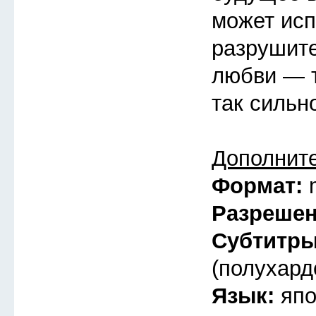
может исп
разрушит
любви — т
так сильн
Дополнит
Формат:
Разреше
Субтитр
(полухард
Язык:
япо