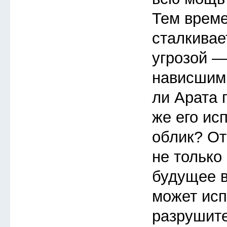
Тем врем
сталкивае
угрозой —
нависшим
ли Арата 
же его ис
облик? От
не только 
будущее в
может исп
разрушит