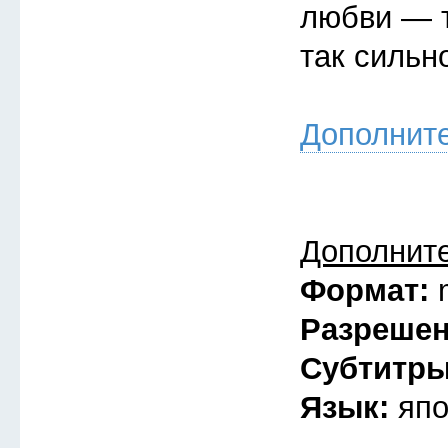
любви — т
так сильн
Дополнит
Дополнит
Формат:
Разреше
Субтитр
Язык:
япо