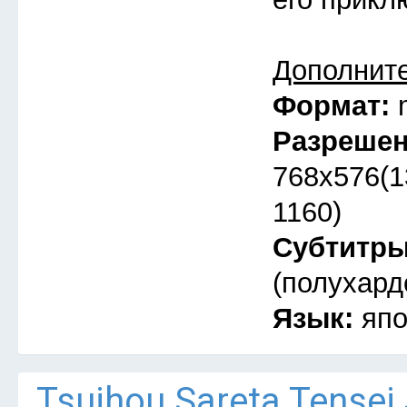
Дополнит
Формат:
Разреше
768x576(1
1160)
Субтитр
(полухард
Язык:
япо
Tsuihou Sareta Tensei