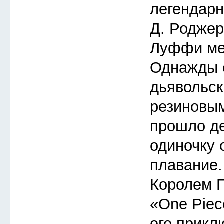
легендарн
Д. Роджер
Луффи меч
Однажды 
дьявольск
резиновым
прошло де
одиночку 
плавание.
Королем П
«One Piec
его прикл