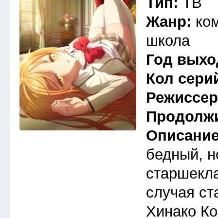
Тип:
ТВ
Жанр:
ко
школа
Год выхо
Кол сери
Режиссе
Продолж
Описани
бедный, 
старшекла
случая ст
Хинако Ко