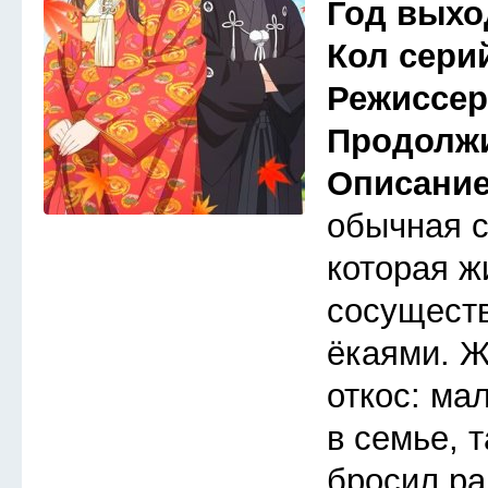
Год выхо
Кол сери
Режиссе
Продолж
Описани
обычная 
которая ж
сосуществ
ёкаями. Ж
откос: ма
в семье, 
бросил ра