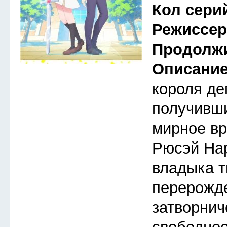
Кол сери
Режиссе
Продолж
Описани
короля де
получивши
мирное вр
Рюсэй На
владыка т
перерожд
затворнич