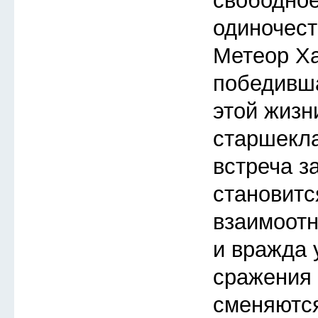
свободное
одиночест
Метеор Ха
победивша
этой жизн
старшекл
встреча з
становитс
взаимоот
и вражда 
сражения 
сменяютс