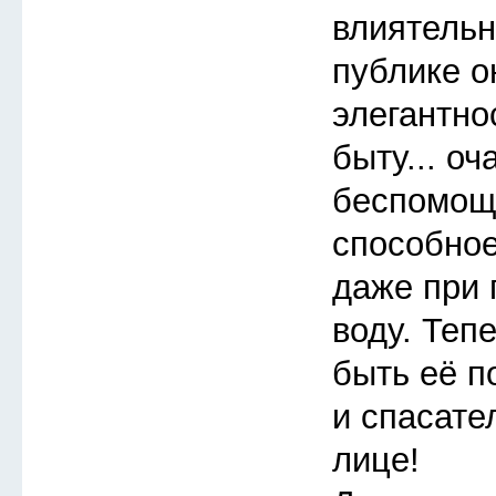
влиятельн
публике 
элегантно
быту... о
беспомощ
способное
даже при 
воду. Теп
быть её п
и спасате
лице!