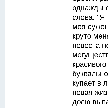
однажды 
слова: "Я 
моя сужен
круто мен
невеста н
могуществ
красивого
буквально
купает в 
новая жиз
долю выпа