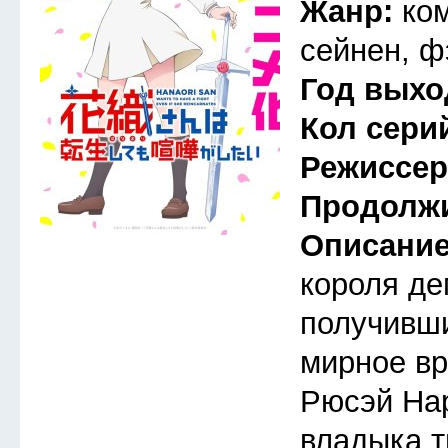
Жанр:
ко
сейнен, ф
Год выхо
Кол сери
Режиссе
Продолж
Описани
короля де
получивши
мирное вр
Рюсэй На
владыка т