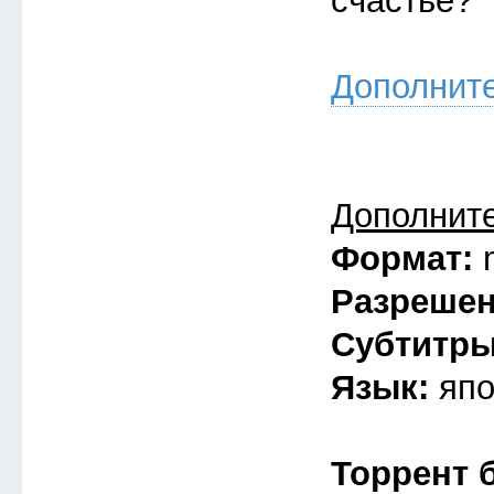
счастье?
Дополнит
Дополнит
Формат:
Разреше
Субтитр
Язык:
япо
Торрент 