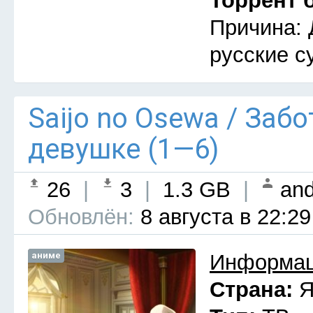
Торрент 
Причина: 
русские с
Saijo no Osewa / Заб
девушке (1—6)
26
|
3
|
1.3 GB
|
and
Обновлён:
8 августа в 22:29
аниме
Информац
Страна:
Я