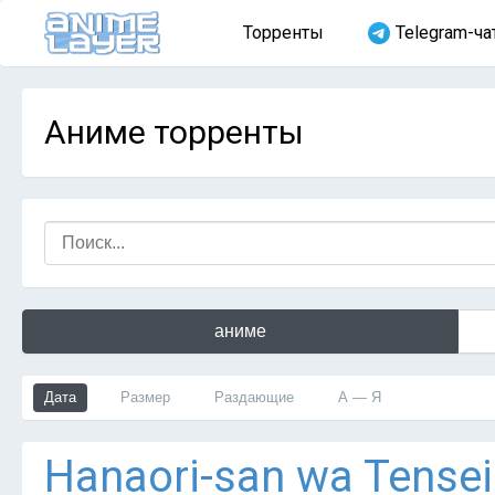
Торренты
Telegram-ча
Аниме торренты
аниме
Дата
Размер
Раздающие
А — Я
Hanaori-san wa Tensei