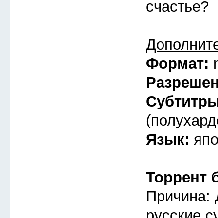
счастье?
Дополнит
Формат:
Разреше
Субтитр
(полухард
Язык:
япо
Торрент 
Причина: 
русские с