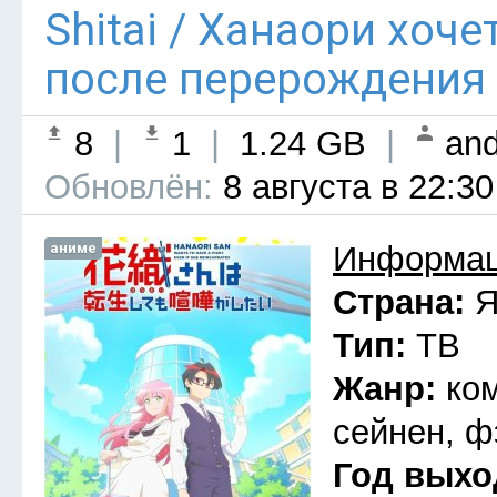
Shitai / Ханаори хоч
после перерождения 
8
|
1
|
1.24 GB
|
and
Обновлён:
8 августа в 22:30
аниме
Информац
Страна:
Я
Тип:
ТВ
Жанр:
ко
сейнен, ф
Год выхо