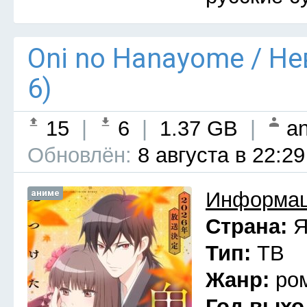
Oni no Hanayome / Н
6)
15
|
6
|
1.37 GB
|
an
Обновлён:
8 августа в 22:29
аниме
Информац
Страна:
Я
Тип:
ТВ
Жанр:
ро
Год выхо