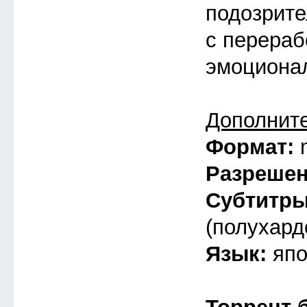
подозрите
с перераб
эмоциона
Дополнит
Формат:
Разреше
Субтитр
(полухард
Язык:
япо