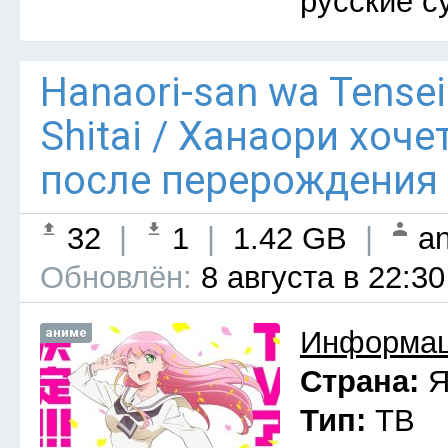
русские с
Hanaori-san wa Tensei
Shitai / Ханаори хоч
после перерождения 
32
|
1
|
1.42 GB
|
an
Обновлён:
8 августа в 22:30
аниме
Информац
Страна:
Я
Тип:
ТВ