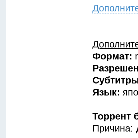
Дополнит
Дополнит
Формат:
Разреше
Субтитр
Язык:
япо
Торрент 
Причина: 