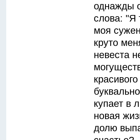
однажды 
слова: "Я 
моя сужен
круто мен
невеста н
могуществ
красивого
буквально
купает в 
новая жиз
долю выпа