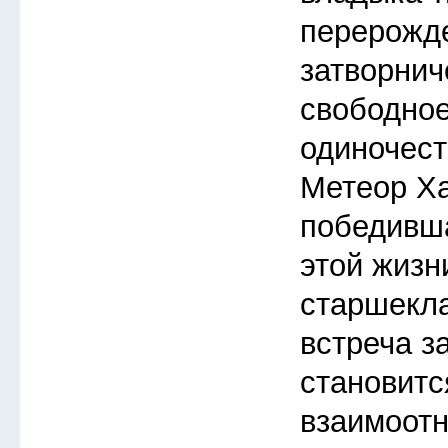
перерожд
затворнич
свободное
одиночест
Метеор Ха
победивша
этой жизн
старшекл
встреча з
становитс
взаимоот