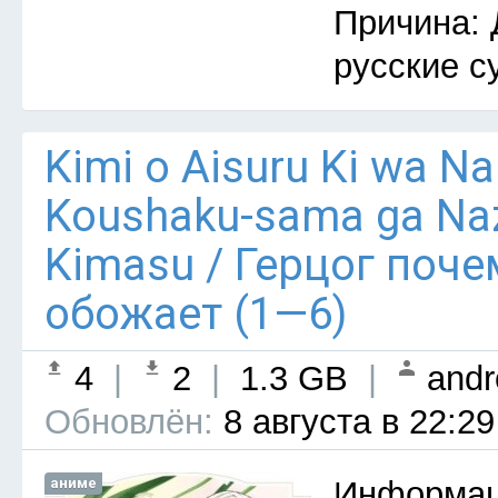
Причина: 
русские с
Kimi o Aisuru Ki wa Nai 
Koushaku-sama ga Naz
Kimasu / Герцог поче
обожает (1—6)
4
|
2
|
1.3 GB
|
andr
Обновлён:
8 августа в 22:29
аниме
Информац