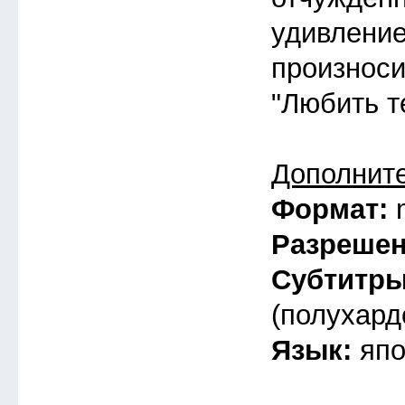
удивлени
произноси
"Любить т
Дополнит
Формат:
Разреше
Субтитр
(полухард
Язык:
япо