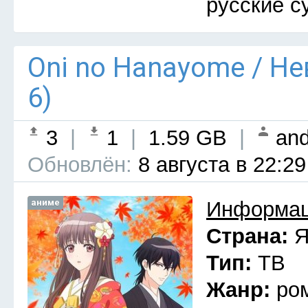
русские с
Oni no Hanayome / Н
6)
3
|
1
|
1.59 GB
|
and
Обновлён:
8 августа в 22:29
аниме
Информац
Страна:
Я
Тип:
ТВ
Жанр:
ро