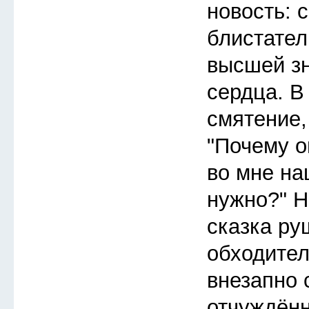
новость: 
блистател
высшей зн
сердца. 
смятение,
"Почему о
во мне на
нужно?" Н
сказка ру
обходител
внезапно 
отчуждённ