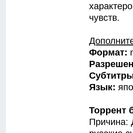
характеро
чувств.
Дополнит
Формат:
Разреше
Субтитр
Язык:
япо
Торрент 
Причина: 