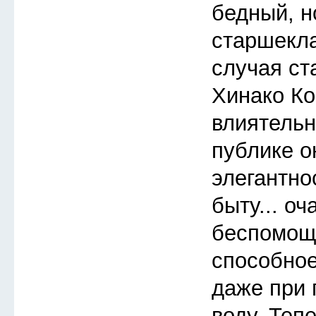
бедный, 
старшекла
случая ст
Хинако Ко
влиятельн
публике 
элегантно
быту... о
беспомощ
способное
даже при 
воду. Теп