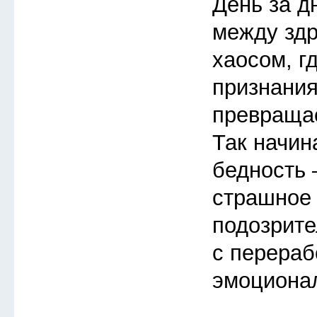
День за д
между зд
хаосом, г
признания
превращае
Так начин
бедность 
страшное 
подозрите
с перераб
эмоциона