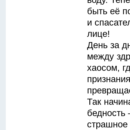
быть её п
и спасате
лице!
День за д
между зд
хаосом, г
признания
превращае
Так начин
бедность 
страшное 