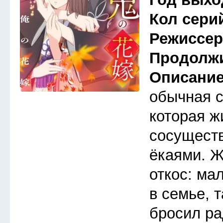
Кол сери
Режиссе
Продолж
Описани
обычная 
которая ж
сосуществ
ёкаями. Ж
откос: ма
в семье, 
бросил ра