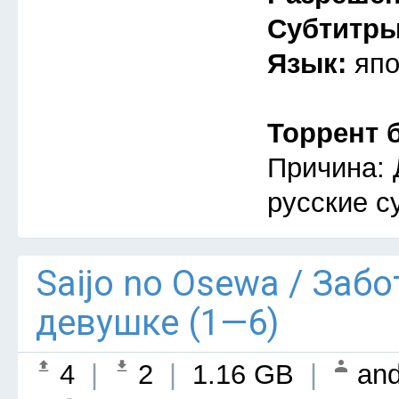
Субтитр
Язык:
япо
Торрент 
Причина: 
русские с
Saijo no Osewa / Заб
девушке (1—6)
4
|
2
|
1.16 GB
|
and