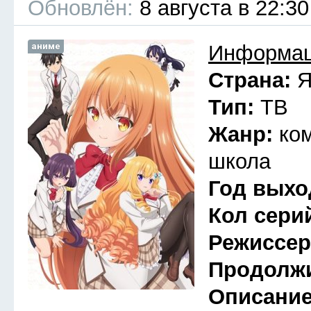
Обновлён:
8 августа в 22:30
аниме
Информац
Страна:
Я
Тип:
ТВ
Жанр:
ко
школа
Год выхо
Кол сери
Режиссе
Продолж
Описани