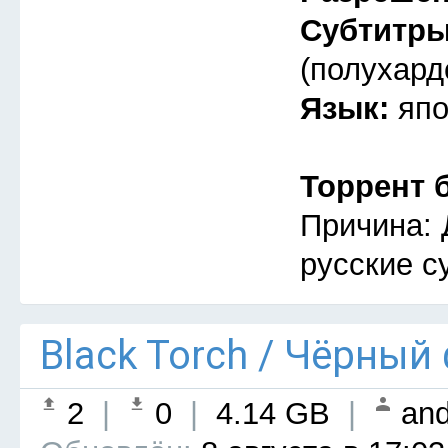
Субтитр
(полухард
Язык:
япо
Торрент 
Причина: 
русские с
Black Torch / Чёрный
2
|
0
|
4.14 GB
|
and