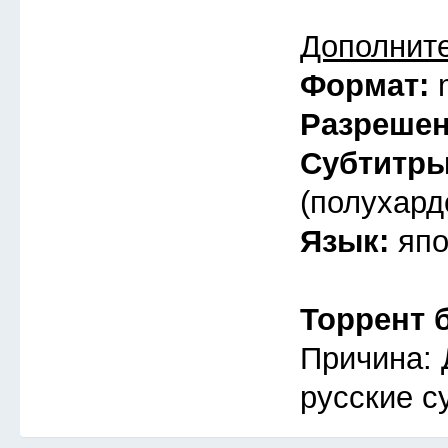
Дополнит
Формат:
Разреше
Субтитр
(полухард
Язык:
япо
Торрент 
Причина: 
русские с