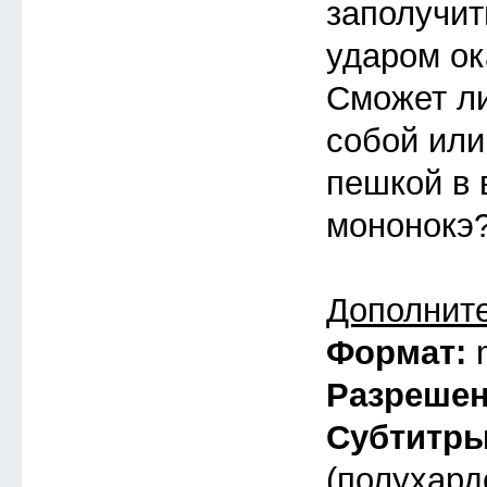
заполучит
ударом ок
Сможет ли
собой или
пешкой в 
мононокэ
Дополнит
Формат:
Разреше
Субтитр
(полухард