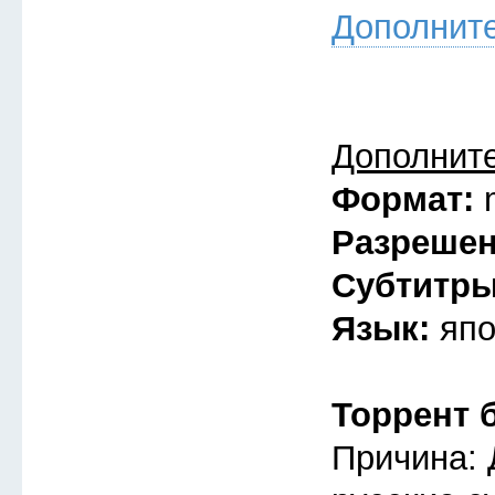
Дополнит
Дополнит
Формат:
Разреше
Субтитр
Язык:
япо
Торрент 
Причина: 