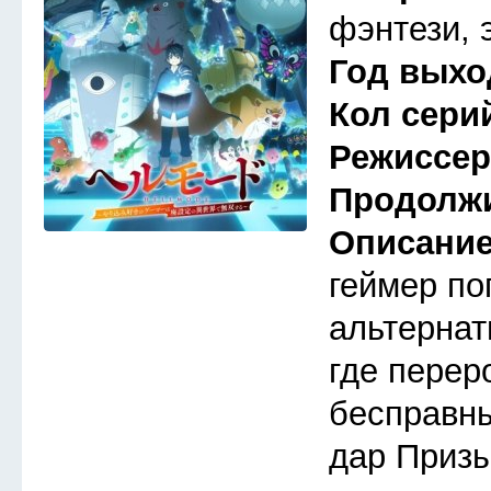
фэнтези, 
Год выхо
Кол сери
Режиссе
Продолж
Описани
геймер по
альтернат
где перер
бесправны
дар Призы