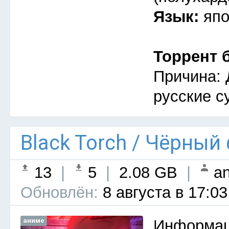
Язык:
япо
Торрент 
Причина: 
русские с
Black Torch / Чёрный
13
|
5
|
2.08 GB
|
an
Обновлён:
8 августа в 17:03
аниме
Информац