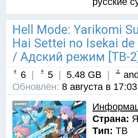
русские с
Hell Mode: Yarikomi S
Hai Settei no Isekai d
/ Адский режим [ТВ-2
6
|
5
|
5.48 GB
|
and
Обновлён:
8 августа в 17:03
аниме
Информац
Страна:
Я
Тип:
ТВ