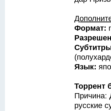
Дополнит
Формат:
Разреше
Субтитр
(полухард
Язык:
япо
Торрент 
Причина: 
русские с