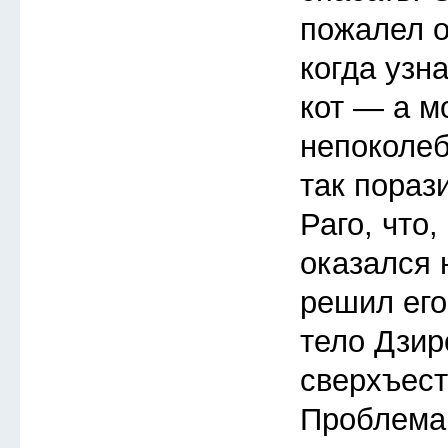
пожалел о
когда узна
кот — а м
непоколе
так пораз
Раго, что,
оказался 
решил его
тело Дзир
сверхъес
Проблема 