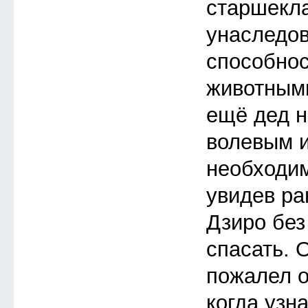
старшекл
унаследов
способнос
животными
ещё дед н
волевым и
необходим
увидев ра
Дзиро без
спасать. 
пожалел о
когда узна