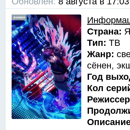
Обновлён:
8 августа в 17:03
аниме
Информац
Страна:
Я
Тип:
ТВ
Жанр:
св
сёнен, эк
Год выхо
Кол сери
Режиссе
Продолж
Описани