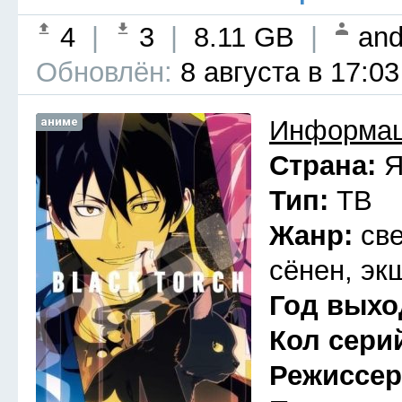
4
|
3
|
8.11 GB
|
and
Обновлён:
8 августа в 17:03
аниме
Информац
Страна:
Я
Тип:
ТВ
Жанр:
св
сёнен, эк
Год выхо
Кол сери
Режиссе