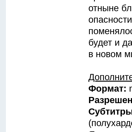
отныне бл
опасности
поменялос
будет и д
в новом м
Дополнит
Формат:
Разреше
Субтитр
(полухард