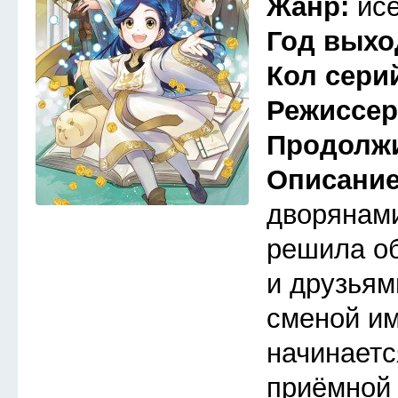
Жанр:
ис
Год выхо
Кол сери
Режиссе
Продолж
Описани
дворянами
решила об
и друзьям
сменой им
начинаетс
приёмной