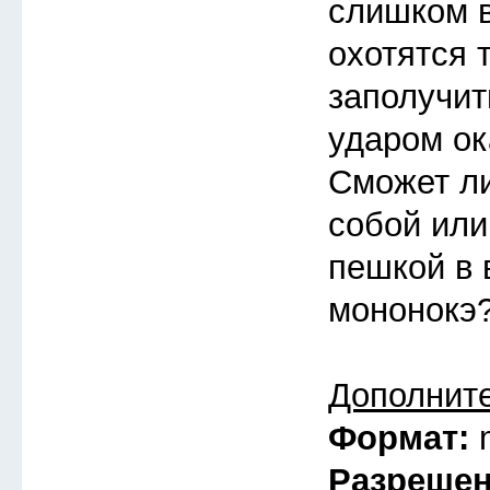
слишком в
охотятся 
заполучит
ударом ок
Сможет ли
собой или
пешкой в 
мононокэ
Дополнит
Формат:
Разреше