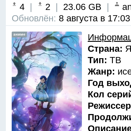
4
|
2
|
23.06 GB
|
an
Обновлён:
8 августа в 17:03
аниме
Информац
Страна:
Я
Тип:
ТВ
Жанр:
ис
Год выхо
Кол сери
Режиссе
Продолж
Описани