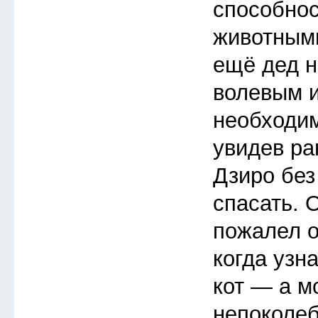
способнос
животными
ещё дед н
волевым и
необходим
увидев ра
Дзиро без
спасать. 
пожалел о
когда узна
кот — а м
непоколе