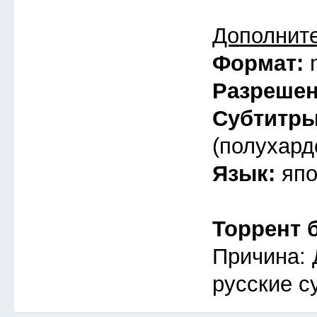
Дополнит
Формат:
Разреше
Субтитр
(полухард
Язык:
япо
Торрент 
Причина: 
русские с