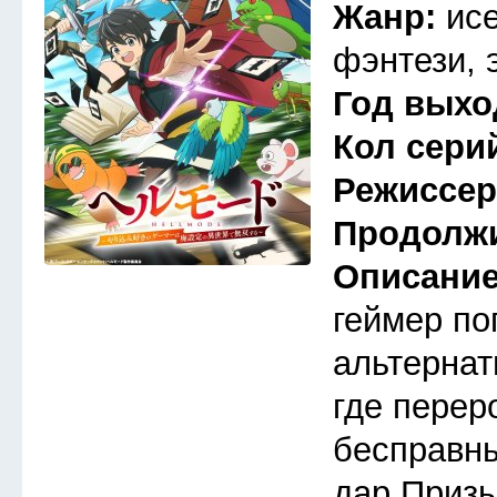
Жанр:
ис
фэнтези, 
Год выхо
Кол сери
Режиссе
Продолж
Описани
геймер по
альтернат
где перер
бесправны
дар Призы