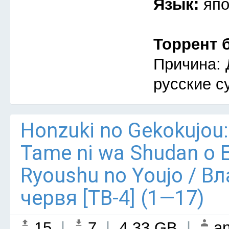
Язык:
япо
Торрент 
Причина: 
русские с
Honzuki no Gekokujou:
Tame ni wa Shudan o E
Ryoushu no Youjo / В
червя [ТВ-4] (1—17)
15
|
7
|
4.33 GB
|
an