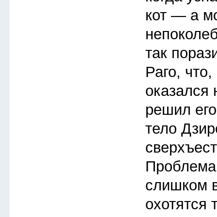
кот — а м
непоколе
так пораз
Раго, что,
оказался 
решил его
тело Дзир
сверхъес
Проблема 
слишком в
охотятся 