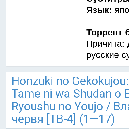
Язык:
япо
Торрент 
Причина: 
русские с
Honzuki no Gekokujou:
Tame ni wa Shudan o E
Ryoushu no Youjo / В
червя [ТВ-4] (1—17)