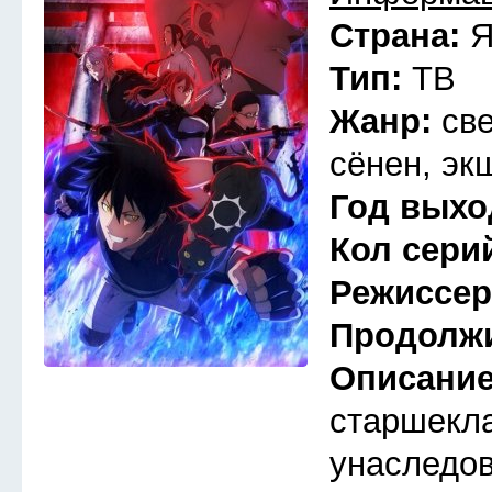
Страна:
Я
Тип:
ТВ
Жанр:
св
сёнен, эк
Год выхо
Кол сери
Режиссе
Продолж
Описани
старшекл
унаследов