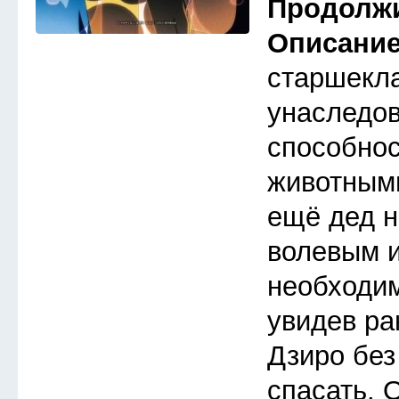
Продолж
Описани
старшекл
унаследов
способнос
животными
ещё дед н
волевым и
необходим
увидев ра
Дзиро без
спасать. 