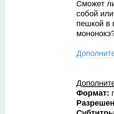
Сможет ли
собой или
пешкой в 
мононокэ
Дополнит
Дополнит
Формат:
Разреше
Субтитр