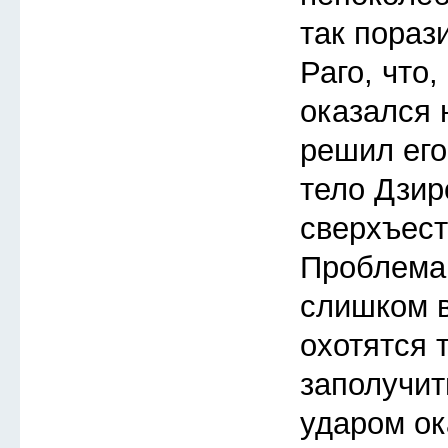
так пораз
Раго, что,
оказался 
решил его
тело Дзир
сверхъес
Проблема 
слишком в
охотятся 
заполучит
ударом ок