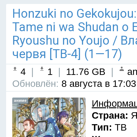
Honzuki no Gekokujou:
Tame ni wa Shudan o E
Ryoushu no Youjo / В
червя [ТВ-4] (1—17)
4
|
1
|
11.76 GB
|
an
Обновлён:
8 августа в 17:03
аниме
Информац
Страна:
Я
Тип:
ТВ