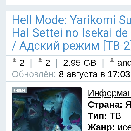
Hell Mode: Yarikomi S
Hai Settei no Isekai d
/ Адский режим [ТВ-2
2
|
2
|
2.95 GB
|
and
Обновлён:
8 августа в 17:03
аниме
Информац
Страна:
Я
Тип:
ТВ
Жанр:
ис