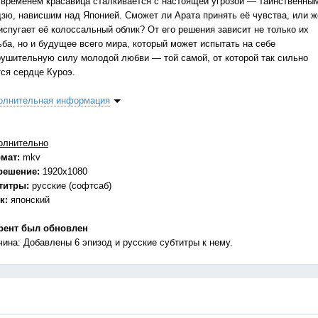
 временем красавица сталкивается с настоящей угрозой — таинственны
дзю, нависшим над Японией. Сможет ли Арата принять её чувства, или ж
испугает её колоссальный облик? От его решения зависит не только их
ьба, но и будущее всего мира, который может испытать на себе
рушительную силу молодой любви — той самой, от которой так сильно
тся сердце Куроэ.
олнительная информация
олнительно
мат:
mkv
решение:
1920x1080
титры:
русские (софтсаб)
к:
японский
рент был обновлен
чина: Добавлены 6 эпизод и русские субтитры к нему.