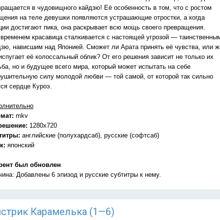
вращается в чудовищного кайдзю! Её особенность в том, что с ростом
щения на теле девушки появляются устрашающие отростки, а когда
ции достигают пика, она раскрывает всю мощь своего превращения.
 временем красавица сталкивается с настоящей угрозой — таинственны
дзю, нависшим над Японией. Сможет ли Арата принять её чувства, или ж
испугает её колоссальный облик? От его решения зависит не только их
ьба, но и будущее всего мира, который может испытать на себе
рушительную силу молодой любви — той самой, от которой так сильно
тся сердце Куроэ.
олнительно
мат:
mkv
решение:
1280x720
титры:
английские (полухардсаб), русские (софтсаб)
к:
японский
рент был обновлен
чина: Добавлены 6 эпизод и русские субтитры к нему.
онстрик Карамелька (1—6)