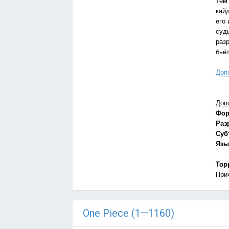
Тем
кай
его 
суд
раз
бьё
Доп
Доп
Фор
Раз
Суб
Язы
Тор
При
One Piece (1—1160)