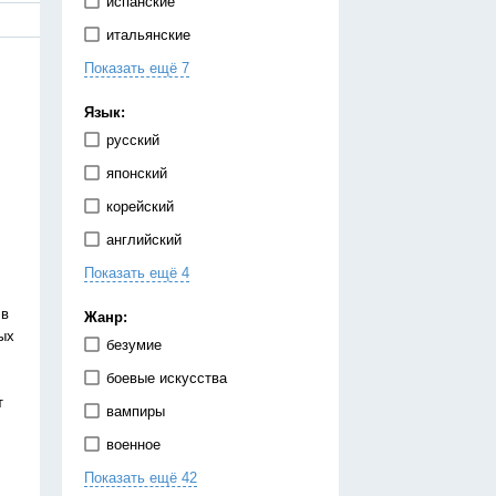
испанские
итальянские
Показать ещё 7
китайские
корейские
Язык:
немецкие
русский
португальские
японский
тайские
корейский
французские
английский
японские
Показать ещё 4
испанский
китайский
 в
Жанр:
ых
немецкий
безумие
украинский
боевые искусства
т
вампиры
военное
Показать ещё 42
гарем