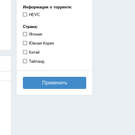
демоны
Информация о торренте:
детектив
HEVC
дзёсей
Страна:
драма
Япония
игры
Южная Корея
исекай
Китай
исторический
Тайланд
катастрофа
киберпанк
Применить
комедия
космос
магия
махо-сёдзе
машины
медицинская драма