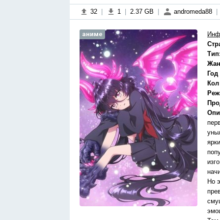
32
|
1
|
2.37 GB
|
andromeda88
|
аниме
Инф
Стр
Тип
Жан
Год
Кол
Реж
Про
Опи
пер
уны
ярк
поп
изго
нач
Но э
пре
сму
эмо