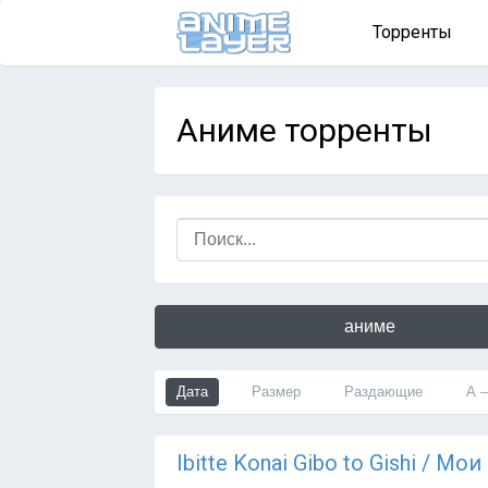
Торренты
Аниме торренты
аниме
Дата
Размер
Раздающие
А 
Ibitte Konai Gibo to Gishi / 