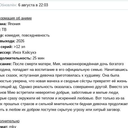
Обновлён:
6 августа в 22:03
ормация об аниме
ана:
Япония
:
ТВ
р:
комедия, повседневность
 выхода:
2026
 серий:
>12 эп
иссер:
Иноэ Кэйсукэ
должительность:
25 мин
сание:
После смерти матери, Мия, незаконнорождённая дочь богатого
подина, попадает на воспитание в его официальную семью. Начитавшись
рых сказок, испуганная девочка приготовилась к худшему. Она была
ностью уверена, что новая мачеха и сводные сёстры превратят её жизнь
тоящий ад. Однако реальность оказалась совершенно другой. Вместо зл
анов Мию встретили невероятно добрые, заботливые и милые люди,
орые сразу окружили её теплом и искренней любовью. Вот только из-за
их прошлых страхов и сильной мнительности бедная девочка продолжае
еть в любом их добром поступке скрытую угрозу или хитрый заговор.
олнительно
мат:
mkv