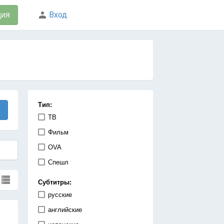
Вход
ция
Тип:
ТВ
Фильм
OVA
Спешл
Субтитры:
русские
английские