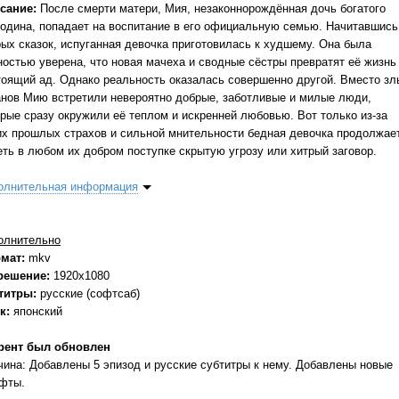
сание:
После смерти матери, Мия, незаконнорождённая дочь богатого
подина, попадает на воспитание в его официальную семью. Начитавшись
рых сказок, испуганная девочка приготовилась к худшему. Она была
ностью уверена, что новая мачеха и сводные сёстры превратят её жизнь
тоящий ад. Однако реальность оказалась совершенно другой. Вместо зл
анов Мию встретили невероятно добрые, заботливые и милые люди,
орые сразу окружили её теплом и искренней любовью. Вот только из-за
их прошлых страхов и сильной мнительности бедная девочка продолжае
еть в любом их добром поступке скрытую угрозу или хитрый заговор.
олнительная информация
олнительно
мат:
mkv
решение:
1920x1080
титры:
русские (софтсаб)
к:
японский
рент был обновлен
чина: Добавлены 5 эпизод и русские субтитры к нему. Добавлены новые
фты.