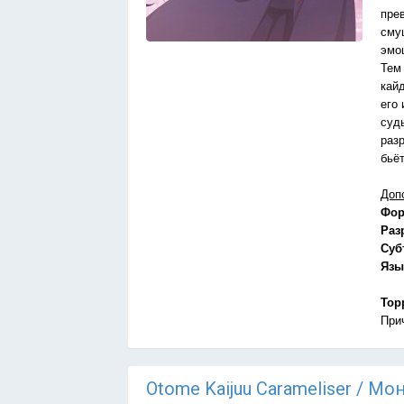
пре
сму
эмо
Тем
кай
его 
суд
раз
бьё
Доп
Фор
Раз
Суб
Язы
Тор
При
Otome Kaijuu Carameliser / М