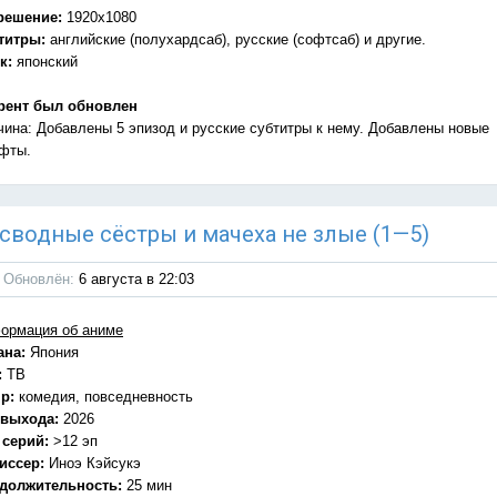
решение:
1920x1080
титры:
английские (полухардсаб), русские (софтсаб) и другие.
к:
японский
рент был обновлен
чина: Добавлены 5 эпизод и русские субтитры к нему. Добавлены новые
фты.
Мои сводные сёстры и мачеха не злые (1—5)
Обновлён:
6 августа в 22:03
ормация об аниме
ана:
Япония
:
ТВ
р:
комедия, повседневность
 выхода:
2026
 серий:
>12 эп
иссер:
Иноэ Кэйсукэ
должительность:
25 мин