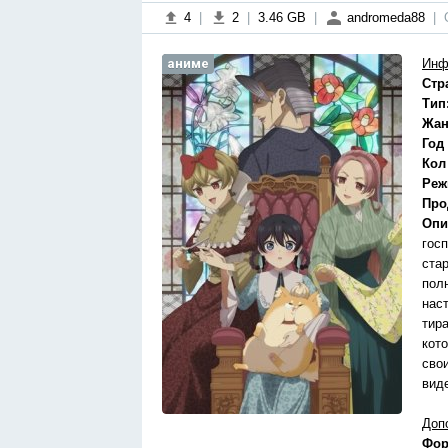
4
|
2
|
3.46 GB
|
andromeda88
|
аниме
Инф
Стр
Тип
Жан
Год
Кол
Реж
Про
Опи
гос
ста
пол
нас
тир
кот
сво
вид
Доп
Фор