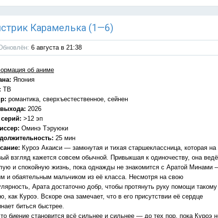
онстрик Карамелька (1—6)
Обновлён:
6 августа в 21:38
ормация об аниме
ана:
Япония
:
ТВ
р:
романтика, сверхъестественное, сейнен
 выхода:
2026
 серий:
>12 эп
иссер:
Оминэ Тэруюки
должительность:
25 мин
сание:
Куроэ Акаиси — замкнутая и тихая старшеклассница, которая на
вый взгляд кажется совсем обычной. Привыкшая к одиночеству, она ведё
лую и спокойную жизнь, пока однажды не знакомится с Аратой Минами 
им и обаятельным мальчиком из её класса. Несмотря на свою
улярность, Арата достаточно добр, чтобы протянуть руку помощи такому
ю, как Куроэ. Вскоре она замечает, что в его присутствии её сердце
инает биться быстрее.
то биение становится всё сильнее и сильнее — до тех пор, пока Куроэ н