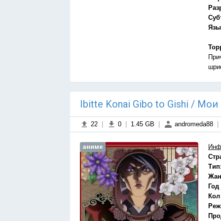
Раз
Суб
Язы
Тор
При
шри
Ibitte Konai Gibo to Gishi / 
22
|
0
|
1.45 GB
|
andromeda88
|
аниме
Инф
Стр
Тип
Жан
Год
Кол
Реж
Про