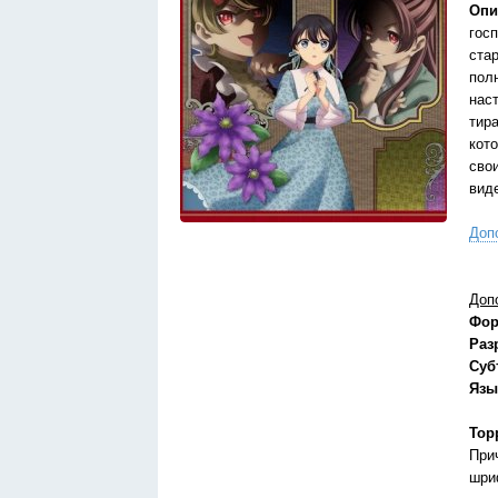
Опи
гос
ста
пол
нас
тир
кот
сво
вид
Доп
Доп
Фор
Раз
Суб
Язы
Тор
При
шри