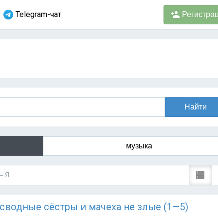
Telegram-чат
Регистра
музыка
— Я
Мои сводные сёстры и мачеха не злые (1—5)