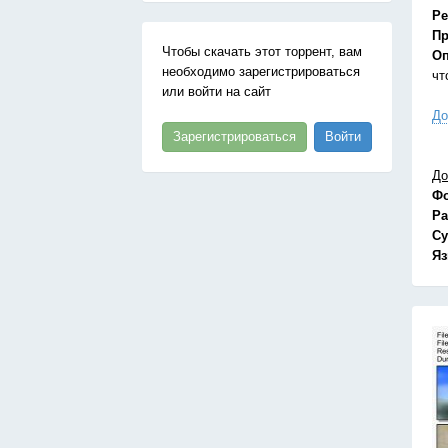
Ре
Пр
Чтобы скачать этот торрент, вам
Оп
необходимо зарегистрироваться
чт
или войти на сайт
До
Зарегистрироваться
Войти
До
Ф
Ра
Су
Я