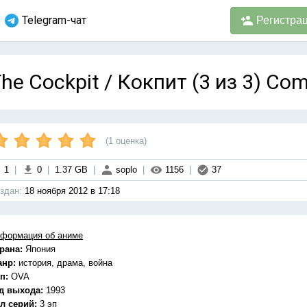
Telegram-чат
Регистра
he Cockpit / Кокпит (3 из 3) Com
(
1
оценка)
1
|
0
|
1.37 GB
|
soplo
|
1156
|
37
здан:
18 ноября 2012 в 17:18
формация об аниме
рана:
Япония
анр:
история, драма, война
п:
OVA
д выхода:
1993
л серий:
3 эп