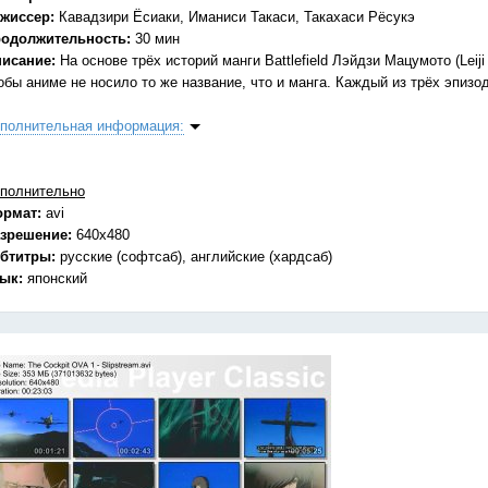
жиссер:
Кавадзири Ёсиаки, Иманиси Такаси, Такахаси Рёсукэ
одолжительность:
30 мин
исание:
На основе трёх историй манги Battlefield Лэйдзи Мацумото (Leij
обы аниме не носило то же название, что и манга. Каждый из трёх эпизо
полнительная информация:
полнительно
ормат:
avi
зрешение:
640x480
бтитры:
русские (софтсаб), английские (хардсаб)
зык:
японский