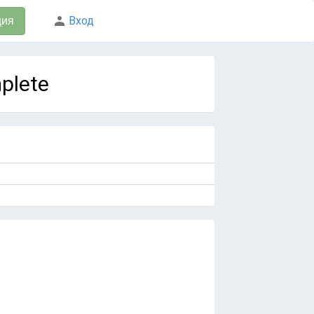
Вход
ция
plete