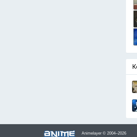
К
Animelayer © 2004–2026