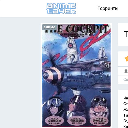
Торренты
аниме
T
Cо
Ин
Ст
Ж
Ти
Го
Ко