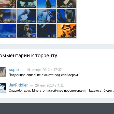
омментарии к торренту
soplo
— 19 ноября 2012 в 17:37
Подробное описание сюжета под спойлером.
JayRiddler
— 29 мая 2013 в 4:11
Спасибо, друг. Мне это настойчиво посоветовали. Надеюсь, будет 