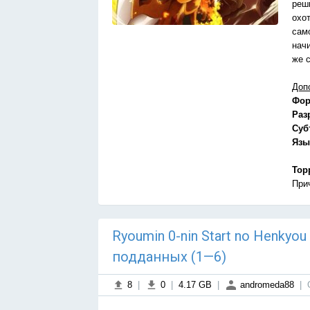
реши
охо
сам
нач
же 
Доп
Фор
Раз
Суб
Язы
Тор
При
Ryoumin 0-nin Start no Henkyo
подданных (1—6)
8
|
0
|
4.17 GB
|
andromeda88
|