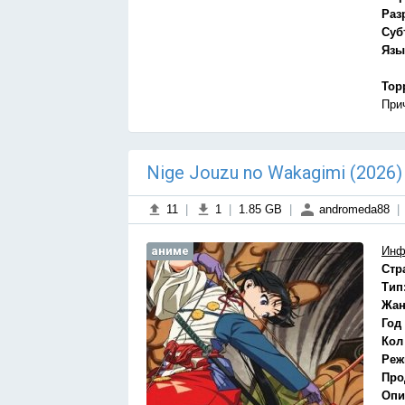
Раз
Суб
Язы
Тор
При
Nige Jouzu no Wakagimi (2026
11
|
1
|
1.85 GB
|
andromeda88
|
аниме
Инф
Стр
Тип
Жан
Год
Кол
Реж
Про
Опи