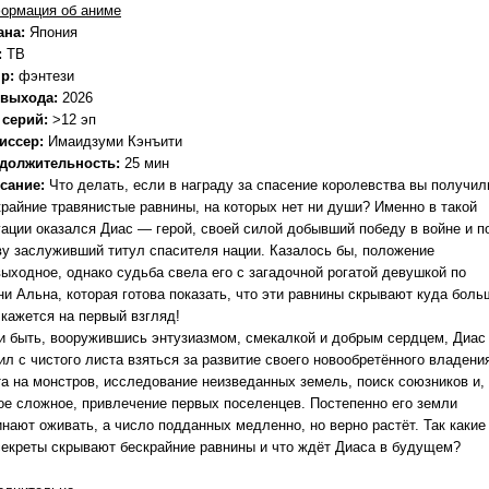
ормация об аниме
ана:
Япония
:
ТВ
р:
фэнтези
 выхода:
2026
 серий:
>12 эп
иссер:
Имаидзуми Кэнъити
должительность:
25 мин
сание:
Что делать, если в награду за спасение королевства вы получил
крайние травянистые равнины, на которых нет ни души? Именно в такой
уации оказался Диас — герой, своей силой добывший победу в войне и п
ву заслуживший титул спасителя нации. Казалось бы, положение
выходное, однако судьба свела его с загадочной рогатой девушкой по
ни Альна, которая готова показать, что эти равнины скрывают куда боль
 кажется на первый взгляд!
 и быть, вооружившись энтузиазмом, смекалкой и добрым сердцем, Диас
л с чистого листа взяться за развитие своего новообретённого владени
та на монстров, исследование неизведанных земель, поиск союзников и,
ое сложное, привлечение первых поселенцев. Постепенно его земли
инают оживать, а число подданных медленно, но верно растёт. Так какие
секреты скрывают бескрайние равнины и что ждёт Диаса в будущем?