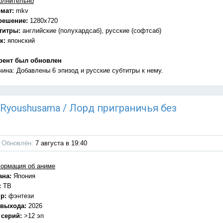
олнительно
мат:
mkv
решение:
1280x720
титры:
английские (полухардсаб), русские (софтсаб)
к:
японский
рент был обновлен
чина: Добавлены 6 эпизод и русские субтитры к нему.
u Ryoushusama / Лорд приграничья без
Обновлён:
7 августа в 19:40
ормация об аниме
ана:
Япония
:
ТВ
р:
фэнтези
 выхода:
2026
 серий:
>12 эп