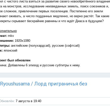
л с чистого листа взяться за развитие своего новообретённого владени
та на монстров, исследование неизведанных земель, поиск союзников и,
ое сложное, привлечение первых поселенцев. Постепенно его земли
инают оживать, а число подданных медленно, но верно растёт. Так какие
секреты скрывают бескрайние равнины и что ждёт Диаса в будущем?
олнительно
мат:
mkv
решение:
1920x1080
титры:
английские (полухардсаб), русские (софтсаб)
к:
японский
рент был обновлен
чина: Добавлены 6 эпизод и русские субтитры к нему.
u Ryoushusama / Лорд приграничья без
Обновлён:
7 августа в 19:40