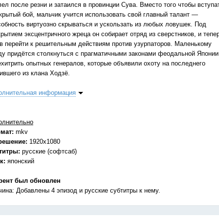
лел после резни и затаился в провинции Сува. Вместо того чтобы вступа
ткрытый бой, мальчик учится использовать свой главный талант —
собность виртуозно скрываться и ускользать из любых ловушек. Под
крытием эксцентричного жреца он собирает отряд из сверстников, и тепе
ов перейти к решительным действиям против узурпаторов. Маленькому
ду придётся столкнуться с прагматичными законами феодальной Японии
ехитрить опытных генералов, которые объявили охоту на последнего
ившего из клана Ходзё.
олнительная информация
олнительно
мат:
mkv
решение:
1920x1080
титры:
русские (софтсаб)
к:
японский
рент был обновлен
чина: Добавлены 4 эпизод и русские субтитры к нему.