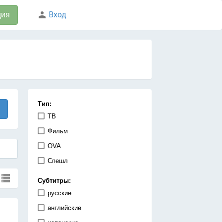
Вход
ция
Тип:
ТВ
Фильм
OVA
Спешл
Субтитры:
русские
английские