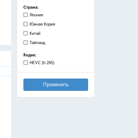
демоны
Страна:
детектив
Япония
дзёсей
Южная Корея
драма
Китай
игры
Тайланд
исекай
Кодек:
исторический
HEVC (h.265)
катастрофа
киберпанк
Применить
комедия
космос
магия
махо-сёдзе
машины
медицинская драма