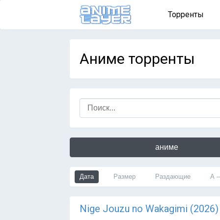
Торренты
Аниме торренты
аниме
Дата
Размер
Раздающие
А 
Nige Jouzu no Wakagimi (2026