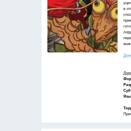
уце
в о
спо
при
гот
лор
пер
выж
Доп
Доп
Фор
Раз
Суб
Язы
Тор
При