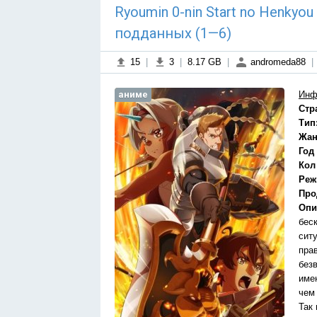
Ryoumin 0-nin Start no Henkyo
подданных (1—6)
15
|
3
|
8.17 GB
|
andromeda88
|
аниме
Инф
Стр
Тип
Жан
Год
Кол
Реж
Про
Опи
бес
сит
пра
без
име
чем
Так