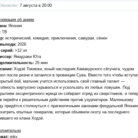
Обновлён:
7 августа в 20:00
ормация об аниме
ана:
Япония
:
ТВ
р:
исторический, комедия, приключения, самураи, сёнен
 выхода:
2026
 серий:
>12 эп
иссер:
Ямадзаки Юта
должительность:
25 мин
сание:
Ходзё Токиюки, юный наследник Камакурского сёгуната, чудом
лел после резни и затаился в провинции Сува. Вместо того чтобы вступа
ткрытый бой, мальчик учится использовать свой главный талант —
собность виртуозно скрываться и ускользать из любых ловушек. Под
крытием эксцентричного жреца он собирает отряд из сверстников, и тепе
ов перейти к решительным действиям против узурпаторов. Маленькому
ду придётся столкнуться с прагматичными законами феодальной Японии
ехитрить опытных генералов, которые объявили охоту на последнего
ившего из клана Ходзё.
олнительно
мат:
mkv