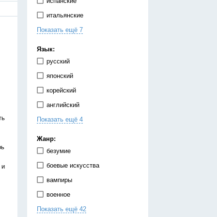
испанские
итальянские
Показать ещё 7
китайские
корейские
Язык:
немецкие
русский
португальские
японский
тайские
корейский
французские
английский
японские
ть
Показать ещё 4
испанский
китайский
Жанр:
рь
немецкий
безумие
украинский
боевые искусства
 и
вампиры
военное
Показать ещё 42
гарем