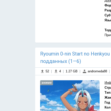
Доп
Фор
Раз
Суб
Язы
Тор
При
Ryoumin 0-nin Start no Henkyo
подданных (1—6)
52
|
4
|
1.27 GB
|
andromeda88
|
аниме
Инф
Стр
Тип
Жан
Год
Кол