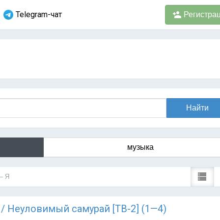
Telegram-чат
Регистра
музыка
— Я
) / Неуловимый самурай [ТВ-2] (1—4)