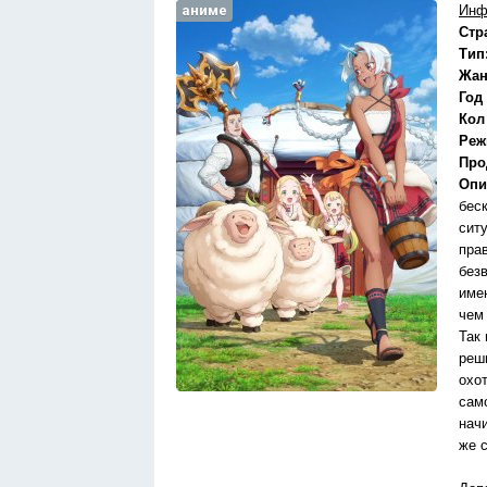
аниме
Инф
Стр
Тип
Жан
Год
Кол
Реж
Про
Опи
бес
сит
пра
без
име
чем
Так
реши
охо
сам
нач
же 