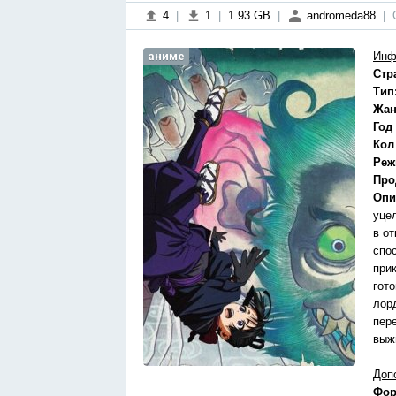
4
|
1
|
1.93 GB
|
andromeda88
|
аниме
Инф
Стр
Тип
Жан
Год
Кол
Реж
Про
Опи
уце
в о
спо
при
гот
лор
пер
выж
Доп
Фор