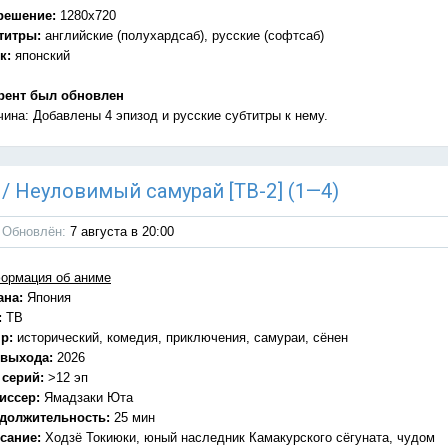
решение:
1280x720
титры:
английские (полухардсаб), русские (софтсаб)
к:
японский
рент был обновлен
чина: Добавлены 4 эпизод и русские субтитры к нему.
) / Неуловимый самурай [ТВ-2] (1—4)
Обновлён:
7 августа в 20:00
ормация об аниме
ана:
Япония
:
ТВ
р:
исторический, комедия, приключения, самураи, сёнен
 выхода:
2026
 серий:
>12 эп
иссер:
Ямадзаки Юта
должительность:
25 мин
сание:
Ходзё Токиюки, юный наследник Камакурского сёгуната, чудом