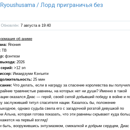
u Ryoushusama / Лорд приграничья без
Обновлён:
7 августа в 19:40
ормация об аниме
ана:
Япония
:
ТВ
р:
фэнтези
 выхода:
2026
 серий:
>12 эп
иссер:
Имаидзуми Кэнъити
должительность:
25 мин
сание:
Что делать, если в награду за спасение королевства вы получил
крайние травянистые равнины, на которых нет ни души? Именно в такой
уации оказался Диас — герой, своей силой добывший победу в войне и п
ву заслуживший титул спасителя нации. Казалось бы, положение
выходное, однако судьба свела его с загадочной рогатой девушкой по
ни Альна, которая готова показать, что эти равнины скрывают куда боль
 кажется на первый взгляд!
 и быть, вооружившись энтузиазмом, смекалкой и добрым сердцем, Диас