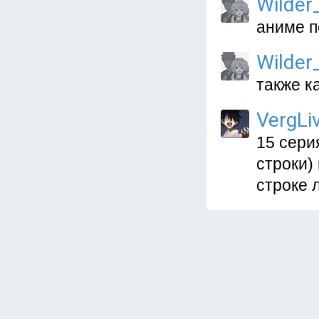
Wilder
аниме п
Wilder
также ка
VergLi
15 сери
строки)
строке 