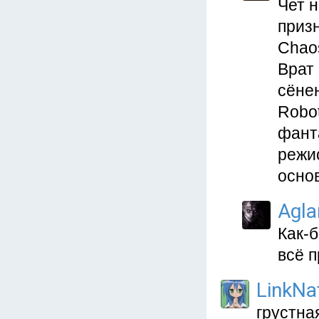
Чет 
приз
Chao
Врат
сёне
Robot
фант
режи
осно
Agla
Как-б
всё 
LinkNa
грустная