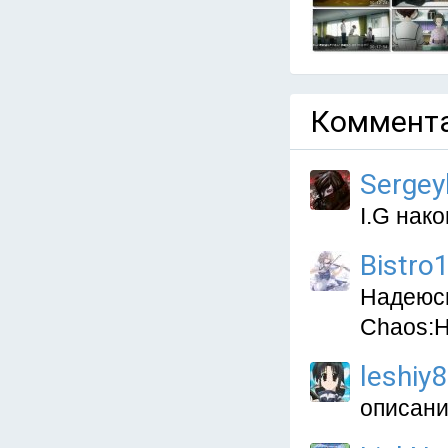
Коммента
Sergey
I.G нак
Bistro
Надеюсь
Chaos:H
leshiy
описание