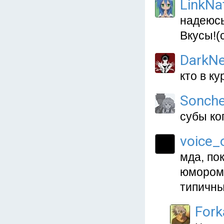
LinkNa
надеюсь
Вкусы!(с
DarkNe
кто в к
Sonche
cубы ко
voice_o
мда, по
юмором,
типичны
Fork