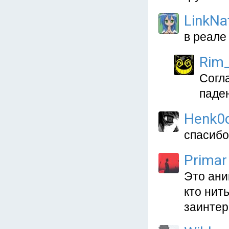
LinkNa
в реале 
Rim
Согла
паден
Henk0d
спасибо
Primar
Это ани
кто нит
заинтер