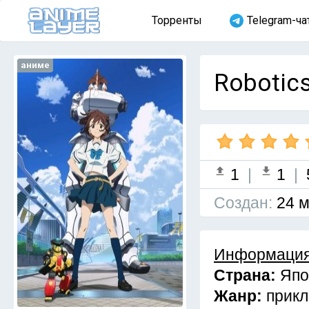
Торренты
Telegram-ча
аниме
Robotics
1
|
1
|
Cоздан:
24 м
Информация
Страна:
Япо
Жанр:
прикл