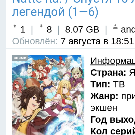
легендой (1—6)
1
|
8
|
8.07 GB
|
and
Обновлён:
7 августа в 18:51
аниме
Информац
Страна:
Я
Тип:
ТВ
Жанр:
пр
экшен
Год выхо
Кол сери