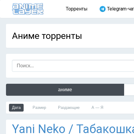
Торренты
Telegram-ча
Аниме торренты
аниме
Дата
Размер
Раздающие
А — Я
Yani Neko / Табакошк