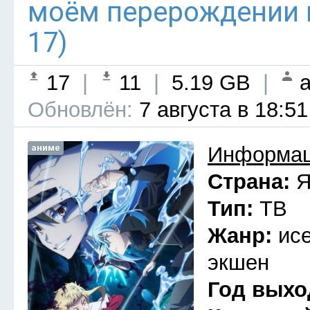
моём перерождении в
17)
17
|
11
|
5.19 GB
|
a
Обновлён:
7 августа в 18:51
аниме
Информац
Страна:
Я
Тип:
ТВ
Жанр:
ис
экшен
Год выхо