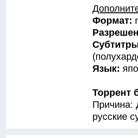
Дополнит
Формат:
Разреше
Субтитр
(полухард
Язык:
япо
Торрент 
Причина: 
русские с