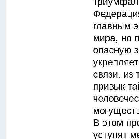
триумфал
Федераци
главным 
мира, но 
опасную з
укрепляет
связи, из 
привык та
человече
могуществ
В этом пр
уступят м