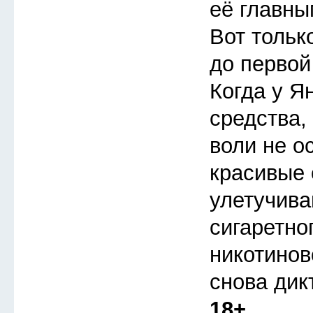
её главны
Вот тольк
до первой
Когда у Я
средства,
воли не о
красивые
улетучива
сигаретно
никотинов
снова дик
18+