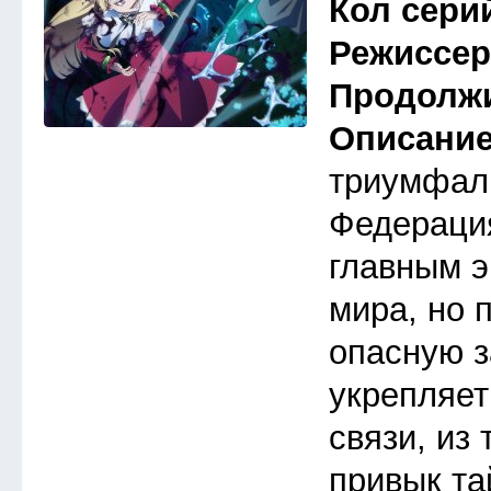
Кол сери
Режиссе
Продолж
Описани
триумфал
Федераци
главным 
мира, но 
опасную з
укрепляет
связи, из 
привык та