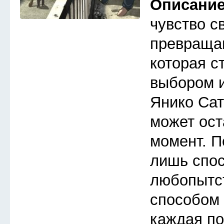
Описани
чувство с
превраща
которая с
выбором 
Янико Сат
может ост
момент. П
лишь спос
любопытс
способом 
каждая п