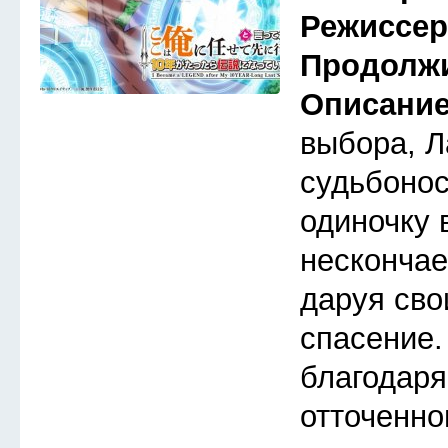
Режиссе
Продолж
Описани
выбора, Л
судьбонос
одиночку 
несконча
даруя св
спасение.
благодаря
отточенно