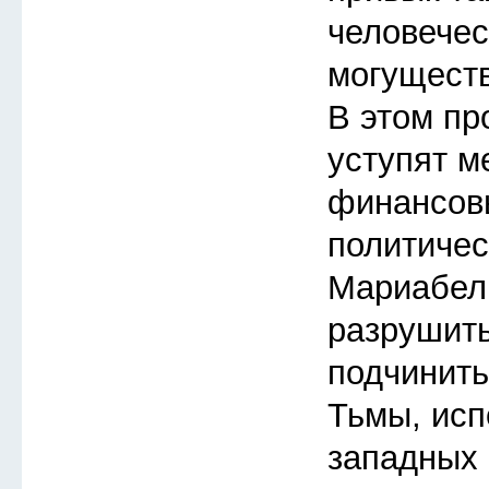
человече
могуществ
В этом пр
уступят м
финансов
политичес
Мариабел
разрушить
подчинить
Тьмы, исп
западных 