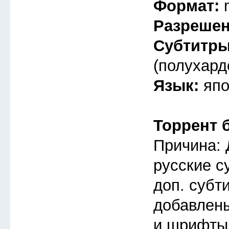
Формат:
Разреше
Субтитр
(полухард
Язык:
япо
Торрент 
Причина: 
русские с
доп. субт
добавлены
и шрифты