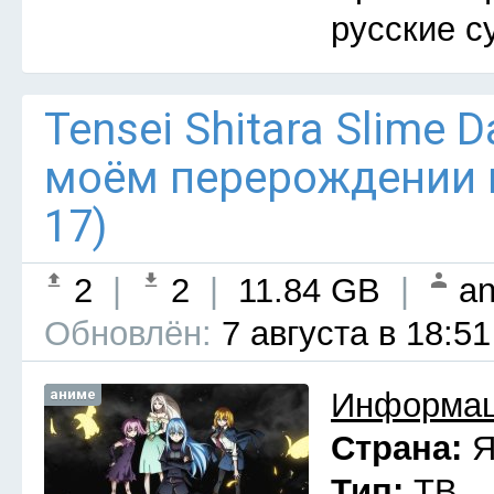
русские с
Tensei Shitara Slime D
моём перерождении в
17)
2
|
2
|
11.84 GB
|
an
Обновлён:
7 августа в 18:51
аниме
Информац
Страна:
Я
Тип:
ТВ