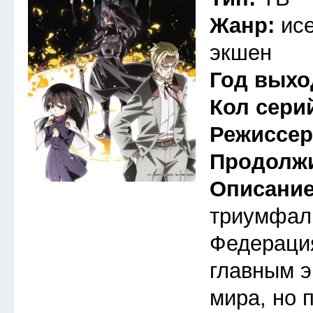
Жанр:
ис
экшен
Год выхо
Кол сери
Режиссе
Продолж
Описани
триумфал
Федераци
главным 
мира, но 