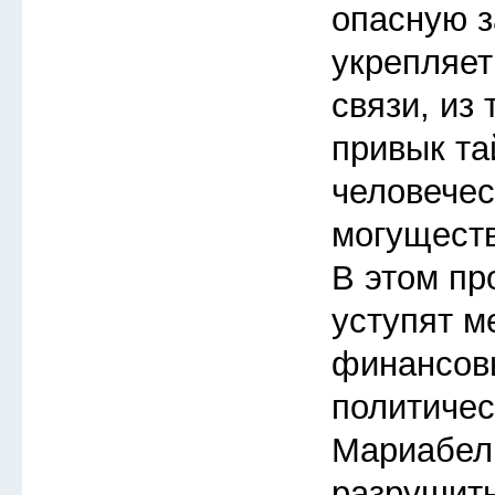
опасную з
укрепляет
связи, из 
привык та
человече
могуществ
В этом пр
уступят м
финансов
политичес
Мариабел
разрушить