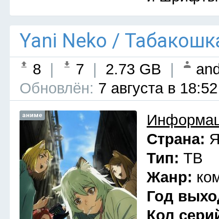
Yani Neko / Табакошк
8
|
7
|
2.73 GB
|
and
Обновлён:
7 августа в 18:52
аниме
Информац
Страна:
Я
Тип:
ТВ
Жанр:
ко
Год выхо
Кол сери