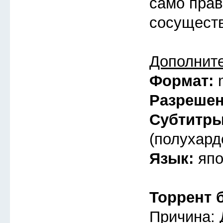
само прав
сосуществ
Дополнит
Формат:
Разреше
Субтитр
(полухард
Язык:
япо
Торрент 
Причина: 