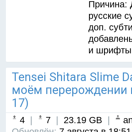
Причина: 
русские с
доп. субт
добавлены
и шрифты
Tensei Shitara Slime D
моём перерождении в
17)
4
|
7
|
23.19 GB
|
an
Обновлён:
7 августа в 18:51