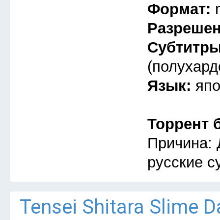
Формат:
Разреше
Субтитр
(полухард
Язык:
япо
Торрент 
Причина: 
русские с
Tensei Shitara Slime D