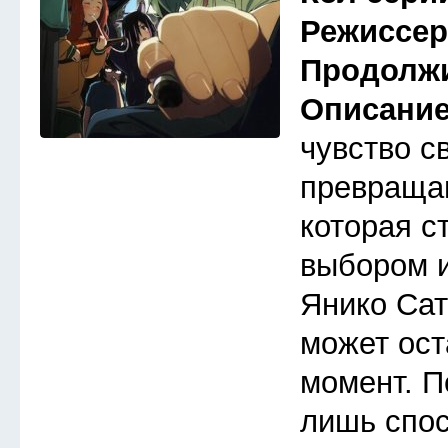
Режиссе
Продолж
Описани
чувство с
превраща
которая с
выбором 
Янико Сат
может ост
момент. П
лишь спос