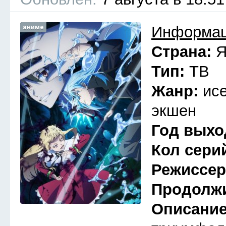
аниме
Информац
Страна:
Я
Тип:
ТВ
Жанр:
ис
экшен
Год выхо
Кол сери
Режиссе
Продолж
Описани