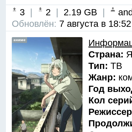
3
|
2
|
2.19 GB
|
and
Обновлён:
7 августа в 18:52
аниме
Информац
Страна:
Я
Тип:
ТВ
Жанр:
ко
Год выхо
Кол сери
Режиссе
Продолж