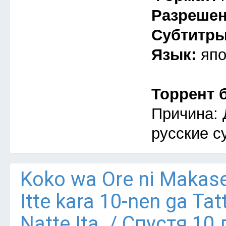
Разреше
Субтитр
Язык:
япо
Торрент 
Причина: 
русские с
Koko wa Ore ni Makaset
Itte kara 10-nen ga Tat
Natte Ita. / Спустя 10 