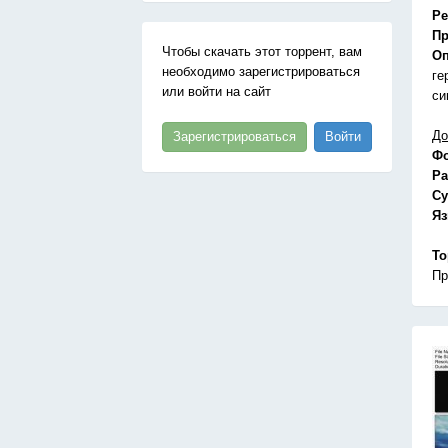
Ре
Пр
Чтобы скачать этот торрент, вам
Оп
необходимо зарегистрироваться
ге
или войти на сайт
си
До
Зарегистрироваться
Войти
Ф
Ра
Су
Я
То
Пр