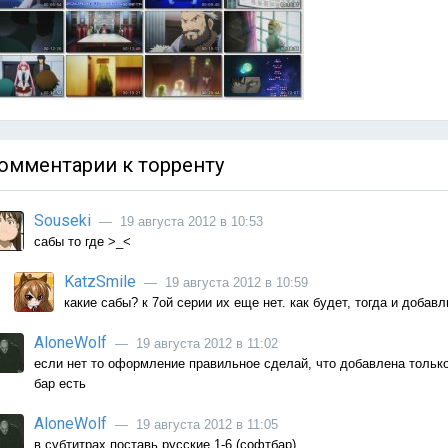
омментарии к торренту
Souseki
— 19 августа 2012 в 10:53
сабы то где >_<
KatzSmile
— 19 августа 2012 в 10:59
какие сабы? к 7ой серии их еще нет. как будет, тогда и добавл
AloneWolf
— 19 августа 2012 в 11:02
если нет то оформление правильное сделай, что добавлена только 
бар есть
AloneWolf
— 19 августа 2012 в 11:05
в субтитрах поставь русские 1-6 (софтбар)