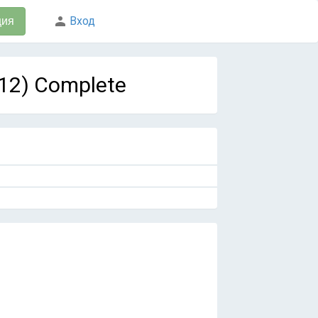
Вход
ция
 12) Complete