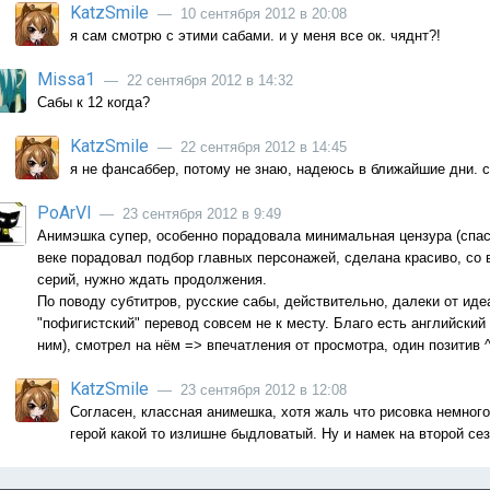
KatzSmile
— 10 сентября 2012 в 20:08
я сам смотрю с этими сабами. и у меня все ок. чяднт?!
Missa1
— 22 сентября 2012 в 14:32
Сабы к 12 когда?
KatzSmile
— 22 сентября 2012 в 14:45
я не фансаббер, потому не знаю, надеюсь в ближайшие дни. 
PoArVl
— 23 сентября 2012 в 9:49
Анимэшка супер, особенно порадовала минимальная цензура (спаси
веке порадовал подбор главных персонажей, сделана красиво, со 
серий, нужно ждать продолжения.
По поводу субтитров, русские сабы, действительно, далеки от иде
"пофигистский" перевод совсем не к месту. Благо есть английский
ним), смотрел на нём => впечатления от просмотра, один позитив 
KatzSmile
— 23 сентября 2012 в 12:08
Согласен, классная анимешка, хотя жаль что рисовка немного 
герой какой то излишне быдловатый. Ну и намек на второй сез