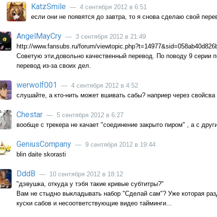
KatzSmile
— 4 сентября 2012 в 6:51
если они не появятся до завтра, то я снова сделаю свой пере
AngelMayCry
— 3 сентября 2012 в 21:49
http://www.fansubs.ru/forum/viewtopic.php?t=14977&sid=058ab40d82
Советую эти,довольно качественный перевод. По поводу 9 серии п
перевод из-за своих дел.
werwolf001
— 4 сентября 2012 в 4:52
слушайте, а кто-нить может вшивать сабы? наприер через свойсва
Chestar
— 5 сентября 2012 в 6:27
вообще с трекера не качает "соединение закрыто пиром" , а с други
GeniusCompany
— 9 сентября 2012 в 19:44
blin daite skorasti
DddB
— 10 сентября 2012 в 18:12
"дэвушка, откуда у тэбя такие кривые субтитры?"
Вам не стыдно выкладывать набор "Сделай сам"? Уже которая раз
куски сабов и несоответствующие видео тайминги...