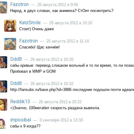
Fazotron
— 25 августа 2012 в 9:56
Народ, в двух словах, как анимеха? СтОит посмотреть?
KatzSmile
— 25 августа 2012 в 10:10
Стоит) Очень даже
Fazotron
— 25 августа 2012 в 11:14
Спасибо! Щас качнём!
DddB
— 26 августа 2012 в 10:20
сабы кривые: перевод слишком вольный и то ли время, то ли позиц
Пробовал в WMP и GOM
DddB
— 26 августа 2012 в 10:32
http://fansubs.ru/base.php?id=3886 последние подошли почти идеал
Reddik13
— 26 августа 2012 в 20:22
=)Знатно, 100мегабит скорость раздача вывезла.
imposibal
— 3 сентября 2012 в 13:33
сабы к 9 когда??