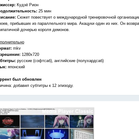
жиссер:
Кудзё Рион
одолжительность:
25 мин
исание:
Сюжет повествует о международной тренировочной организаци
роев, прибывших из параллельного мира. Акацуки один из них. Он возвр
мпатичной дочерью короля демонов.
полнительно
ормат:
mkv
зрешение:
1280х720
бтитры:
русские (софтсаб), английские (полухардсаб)
зык:
японский
ррент был обновлен
ичина: добавил субтитры к 12 эпизоду.