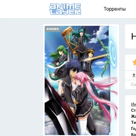
Торренты
аниме
H
Cо
Ин
Ст
Ж
Ти
Го
Ко