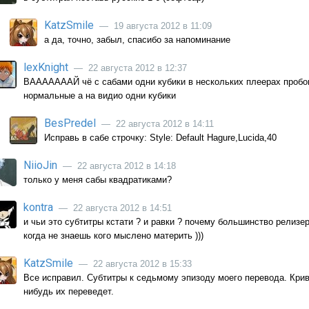
KatzSmile
— 19 августа 2012 в 11:09
а да, точно, забыл, спасибо за напоминание
lexKnight
— 22 августа 2012 в 12:37
ВАААААААЙ чё с сабами одни кубики в нескольких плеерах пробов
нормальные а на видио одни кубики
BesPredel
— 22 августа 2012 в 14:11
Исправь в сабе строчку: Style: Default Hagure,Lucida,40
NiioJin
— 22 августа 2012 в 14:18
только у меня сабы квадратиками?
kontra
— 22 августа 2012 в 14:51
и чьи это субтитры кстати ? и равки ? почему большинство релизер
когда не знаешь кого мыслено материть )))
KatzSmile
— 22 августа 2012 в 15:33
Все исправил. Субтитры к седьмому эпизоду моего перевода. Криво
нибудь их переведет.