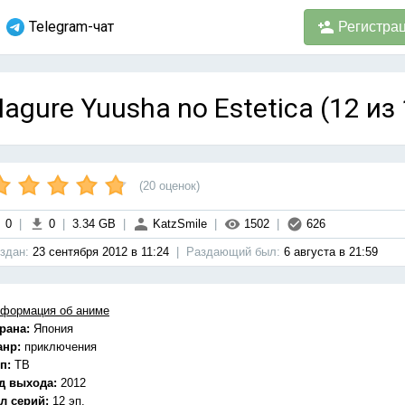
Telegram-чат
Регистра
agure Yuusha no Estetica (12 из
(
20
оценок)
0
|
0
|
3.34 GB
|
KatzSmile
|
1502
|
626
здан:
23 сентября 2012 в 11:24
|
Раздающий был:
6 августа в 21:59
формация об аниме
рана:
Япония
анр:
приключения
п:
ТВ
д выхода:
2012
л серий:
12 эп.