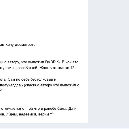
сам хочу досмотреть
бо автору, что выложил DVDRip). В кои это
вкусом и проработкой. Жаль что только 12
ала. Сам по себе бестолковый и
 полухардсаб (спасибо автору что выложил с
^^
отличается от той что в ранобе была. Да и
он. Ждем, надеемся, верим ^^'