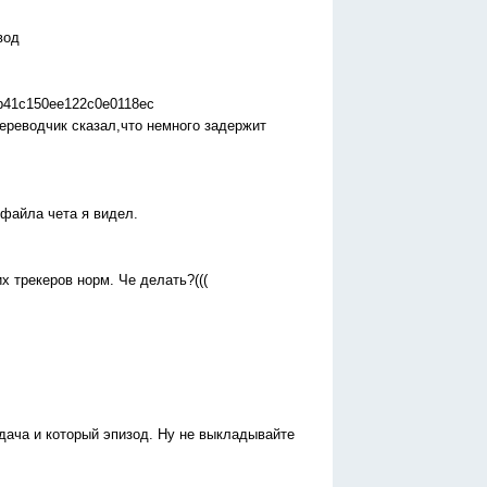
вод
6b41c150ee122c0e0118ec
ереводчик сказал,что немного задержит
 файла чета я видел.
х трекеров норм. Че делать?(((
дача и который эпизод. Ну не выкладывайте