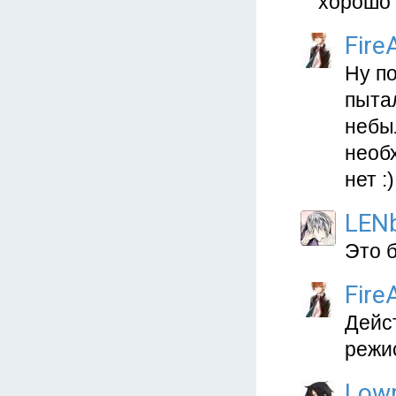
хорошо 
Fire
Ну по
пыта
небы
необх
нет :)
LEN
Это б
Fire
Дейст
режи
Low