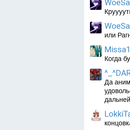
WoeSa
Круууут
WoeSa
или Раг
Missa
Когда б
^_^DA
Да аним
удоволь
дальней
LokkiT
концовк