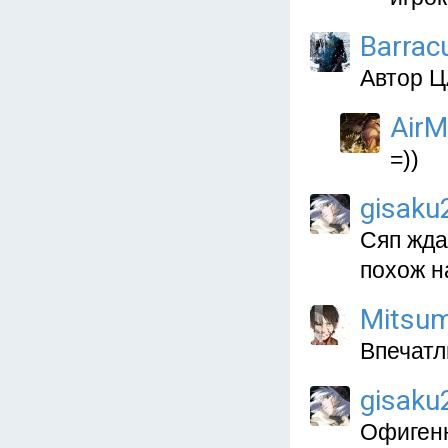
Barrac
Автор Ц
Air
=))
gisaku
Сяп жда
похож н
Mitsu
Впечатл
gisaku
Офигенн