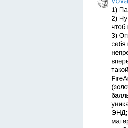
vova
1) Па
2) Ну
чтоб 
3) Оп
себя 
непр
впере
такой
FireA
(золо
баллы
уник
ЭНД;
матер