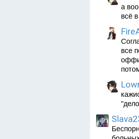
а во
всё в
Fire
Согла
все 
оффи
пото
Low
кажис
"дело
Slava2
Беспорн
больных