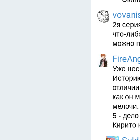
vovani
2я сери
что-либ
можно п
FireAn
Уже нес
Историю
отличии
как он 
мелочи.
5 - дел
Кирито н