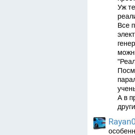
Уж т
реал
Все 
элек
гене
можн
"Реа
Посм
пара
учен
А в п
други
Rayan
особенн