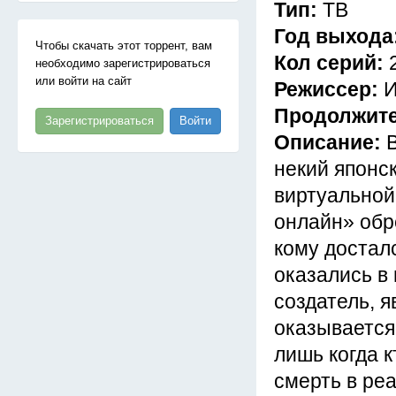
Тип:
ТВ
Год выхода
Чтобы скачать этот торрент, вам
Кол серий:
необходимо зарегистрироваться
или войти на сайт
Режиссер:
И
Продолжит
Зарегистрироваться
Войти
Описание:
некий японс
виртуальной
онлайн» обр
кому достал
оказались в
создатель, я
оказывается
лишь когда к
смерть в ре