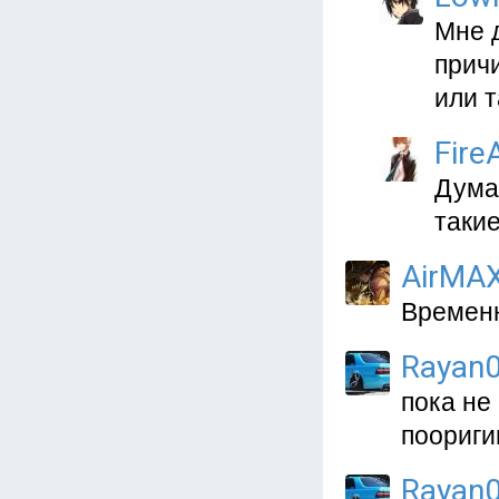
Мне 
причи
или т
Fire
Думаю
такие
AirMA
Временн
Rayan
пока не
поориги
Rayan