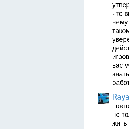
утве
что в
нему 
таком
увер
дейс
игров
вас у
знать
рабо
Ray
повт
не т
жить,