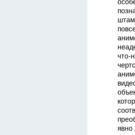
особе
позн
штамп
повсе
аниме
неаде
что-н
черт
аним
виде
объе
кото
соотв
прео
явно 