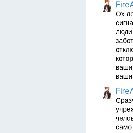
Fire
Ох ло
сигна
люди 
забот
откл
котор
ваши 
ваши 
Fire
Сраз
учреж
челов
само 