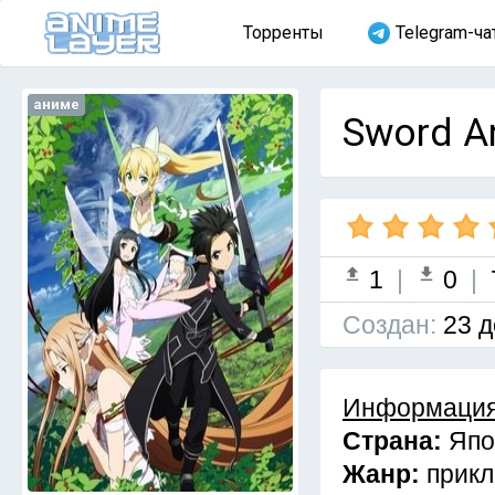
Торренты
Telegram-ча
аниме
Sword Ar
1
|
0
|
Cоздан:
23 д
Информация
Страна:
Япо
Жанр:
прик