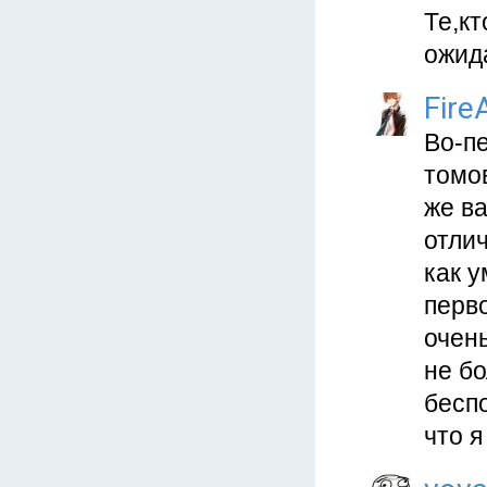
Те,кт
ожида
Fire
Во-пе
томов
же ва
отли
как 
перв
очень
не бо
беспо
что я