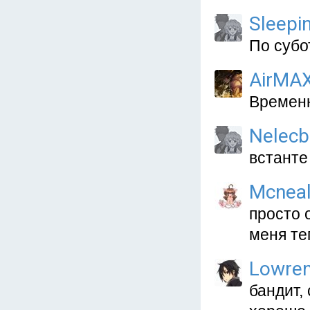
Sleepi
По субо
AirMA
Временн
Nelecb
встанте
Mcnea
просто 
меня те
Lowre
бандит,