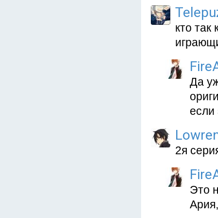
Telepu
кто так
играющ
Fire
Да у
ориг
если 
Lowre
2я сери
Fire
Это н
Ария,