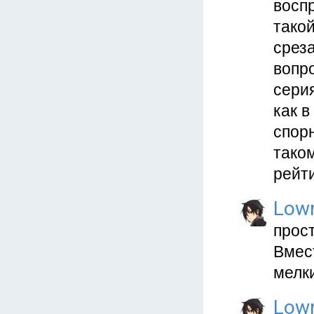
восп
тако
срез
вопро
серия
как в
спор
таком
рейти
Low
прост
Вмест
мелк
Low