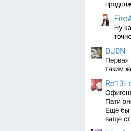
продолж
Fire
Ну ка
точно
DJ0N
Первая 
таким ж
Re13L
Офигенн
Пати он
Ещё бы 
ваще ст