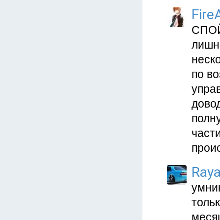
Fire
СПОЙ
лишни
неско
по во
управ
довод
полну
части
проис
Ray
умник
тольк
месяц