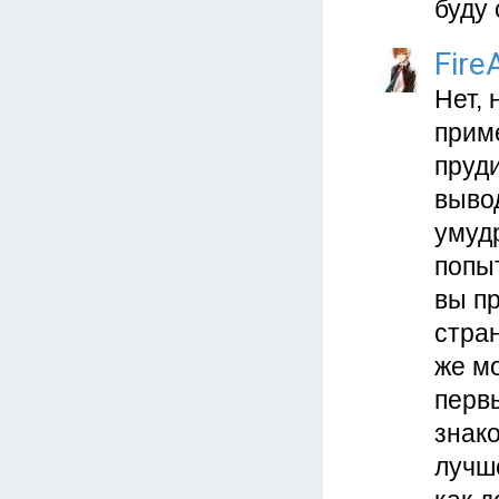
буду 
Fire
Нет, 
прим
пруд
вывод
умудр
попыт
вы пр
стран
же м
перв
знако
лучше