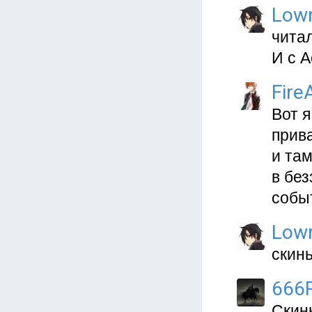
Low
читал
И с А
Fire
Вот я
прива
и там
в без
собы
Low
скинь
666
Скин