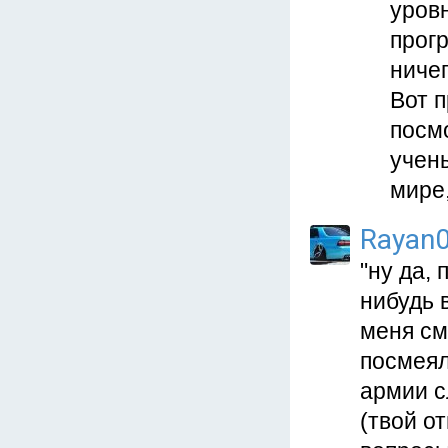
уров
прог
ничег
Вот 
посмо
учен
мире,
Rayan
"ну да, 
нибудь 
меня см
посмеял
армии с
(твой о