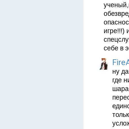
ученый,
обезвре
опаснос
игре!!!
спецслу
себе в 
Fire
ну да
где н
шара,
пере
единс
тольк
усло