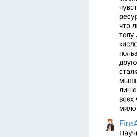
чувст
ресур
что 
телу 
кисл
польз
друг
сталк
мышц
лишен
всех
мило
Fire
Науч