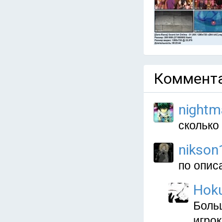
Коммента
nightm
сколько
nikson
по опис
Hok
Боль
игрок