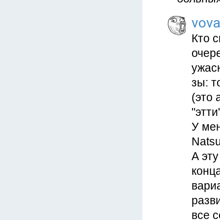
vova
Кто с
очере
ужасн
зы: т
(это 
"этти
У мен
Nats
А эту
конца
вариа
разви
все с