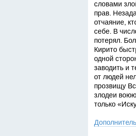
словами зло
прав. Незада
отчаяние, кт
себе. В числ
потерял. Бол
Кирито быст
одной сторо
заводить и т
от людей нел
прозвищу Всп
злодеи воюю
только «Иску
Дополнител