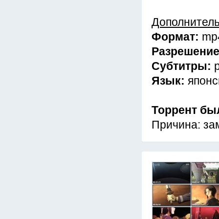
Дополнител
Формат:
mp
Разрешени
Субтитры:
Язык:
японс
Торрент бы
Причина: за