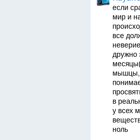
если сра
мир и н
происхо
все дол
неверие
дружно 
месяцы(
мышцы,н
понимае
просвят
в реаль
у всех 
веществ
ноль