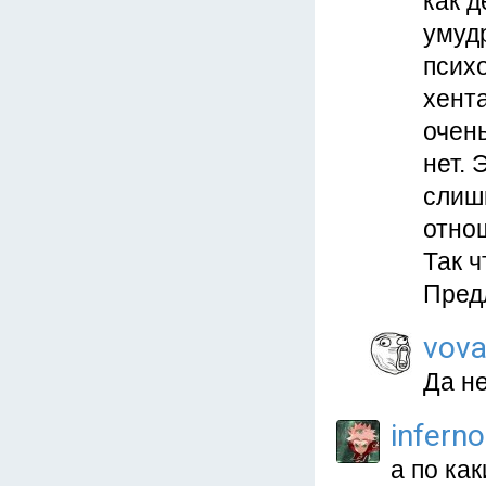
как д
умудр
псих
хент
очень
нет. 
слиш
отно
Так ч
Предл
vova
Да не
inferno
а по ка