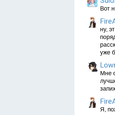
Suld
Вот 
Fire
ну, э
поряд
расск
уже б
Low
Мне о
лучш
запи
Fire
Я, по