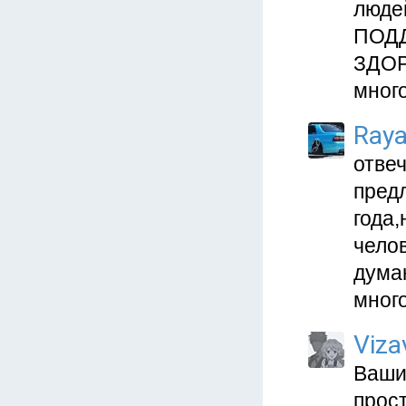
люде
ПОДД
ЗДОР
мног
Ray
отве
пред
года,
челов
думаю
мног
Viza
Ваши
прос