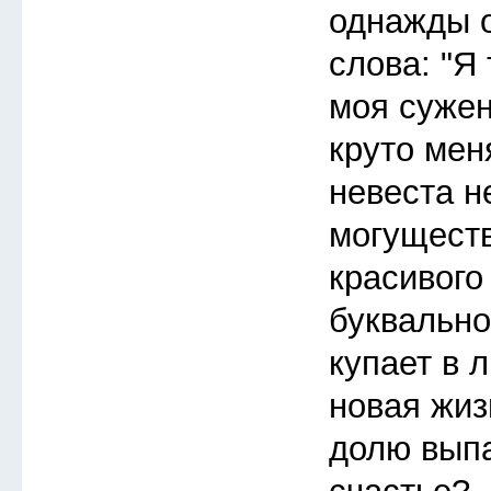
однажды 
слова: "Я 
моя сужен
круто мен
невеста н
могуществ
красивого
буквально
купает в 
новая жиз
долю выпа