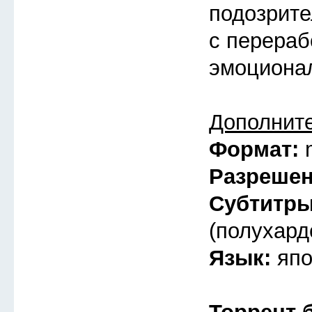
подозрите
с перераб
эмоциона
Дополнит
Формат:
Разреше
Субтитр
(полухард
Язык:
япо