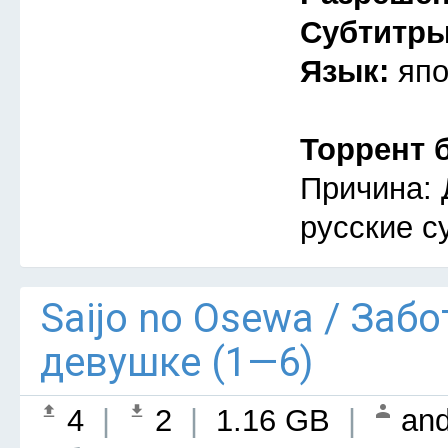
Субтитр
Язык:
япо
Торрент 
Причина: 
русские с
Saijo no Osewa / Заб
девушке (1—6)
4
|
2
|
1.16 GB
|
and