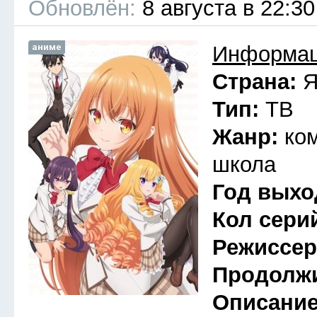
Обновлён:
8 августа в 22:30
аниме
Информац
Страна:
Я
Тип:
ТВ
Жанр:
ко
школа
Год выхо
Кол сери
Режиссе
Продолж
Описани