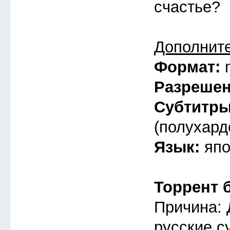
счастье?
Дополнит
Формат:
Разреше
Субтитр
(полухард
Язык:
япо
Торрент 
Причина: 
русские с