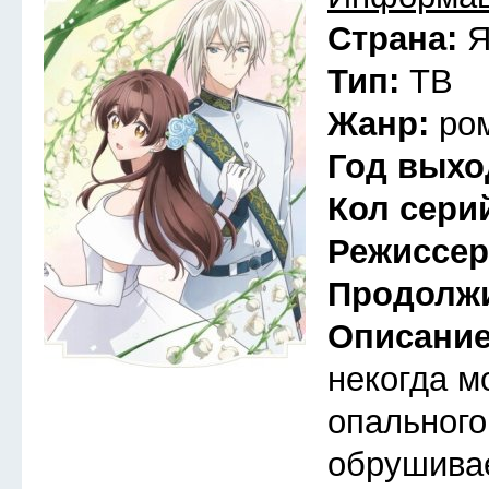
Страна:
Я
Тип:
ТВ
Жанр:
ро
Год выхо
Кол сери
Режиссе
Продолж
Описани
некогда м
опального
обрушива