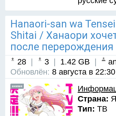
русские с
Hanaori-san wa Tensei
Shitai / Ханаори хоч
после перерождения 
28
|
3
|
1.42 GB
|
an
Обновлён:
8 августа в 22:30
аниме
Информац
Страна:
Я
Тип:
ТВ