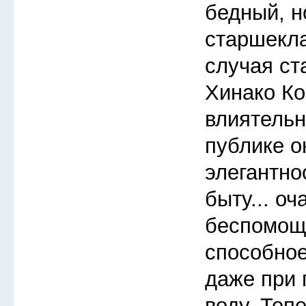
бедный, 
старшекла
случая ст
Хинако Ко
влиятельн
публике 
элегантно
быту... о
беспомощ
способное
даже при 
воду. Теп