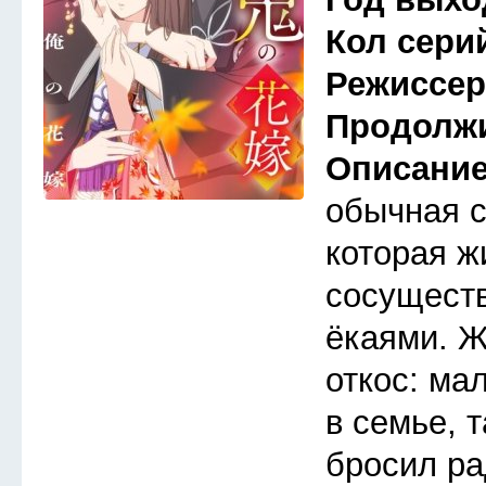
Кол сери
Режиссе
Продолж
Описани
обычная 
которая ж
сосуществ
ёкаями. Ж
откос: ма
в семье, 
бросил ра