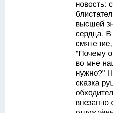
новость: 
блистател
высшей зн
сердца. 
смятение,
"Почему о
во мне на
нужно?" Н
сказка ру
обходител
внезапно 
отчуждённ