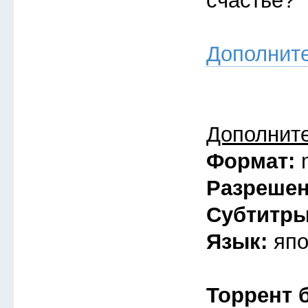
счастье?
Дополнит
Дополнит
Формат:
Разреше
Субтитр
Язык:
япо
Торрент 