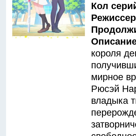
Кол сери
Режиссе
Продолж
Описани
короля де
получивши
мирное вр
Рюсэй На
владыка т
перерожд
затворнич