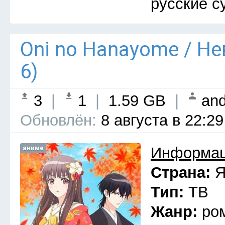
русские с
Oni no Hanayome / Н
6)
3
|
1
|
1.59 GB
|
and
Обновлён:
8 августа в 22:29
аниме
Информац
Страна:
Я
Тип:
ТВ
Жанр:
ро