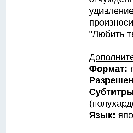
удивлени
произноси
"Любить т
Дополнит
Формат:
Разреше
Субтитр
(полухард
Язык:
япо