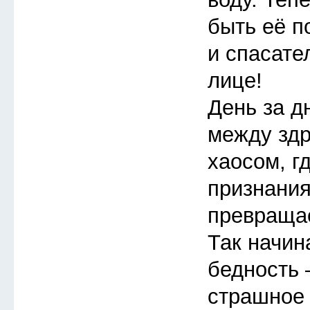
быть её п
и спасате
лице!
День за д
между зд
хаосом, г
признания
превращае
Так начин
бедность 
страшное 