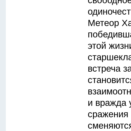
свободное
одиночест
Метеор Ха
победивша
этой жизн
старшекл
встреча з
становитс
взаимоот
и вражда 
сражения 
сменяютс