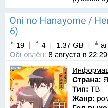
Oni no Hanayome / Н
6)
19
|
4
|
1.37 GB
|
an
Обновлён:
8 августа в 22:29
аниме
Информац
Страна:
Я
Тип:
ТВ
Жанр:
ро
Год выхо