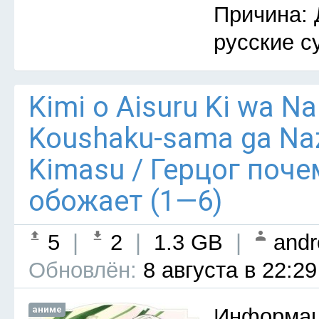
Причина: 
русские с
Kimi o Aisuru Ki wa Nai 
Koushaku-sama ga Naz
Kimasu / Герцог поче
обожает (1—6)
5
|
2
|
1.3 GB
|
andr
Обновлён:
8 августа в 22:29
аниме
Информац