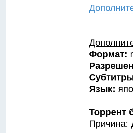
Дополнит
Дополнит
Формат:
Разреше
Субтитр
Язык:
япо
Торрент 
Причина: 