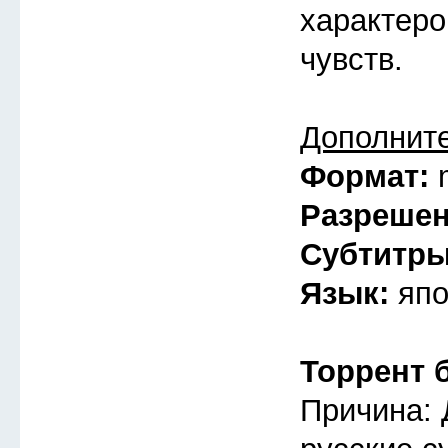
характеро
чувств.
Дополнит
Формат:
Разреше
Субтитр
Язык:
япо
Торрент 
Причина: 