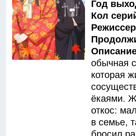
Год выхо
Кол сери
Режиссе
Продолж
Описани
обычная 
которая ж
сосуществ
ёкаями. Ж
откос: ма
в семье, 
бросил ра