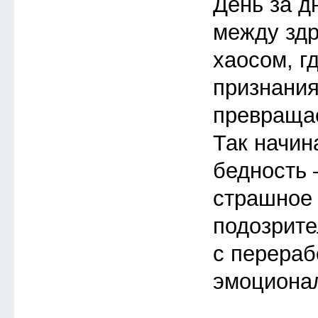
День за д
между зд
хаосом, г
признания
превращае
Так начин
бедность 
страшное 
подозрите
с перераб
эмоциона