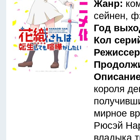
Жанр:
ко
сейнен, ф
Год выхо
Кол сери
Режиссе
Продолж
Описани
короля де
получивши
мирное вр
Рюсэй На
владыка т