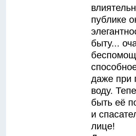
влиятельн
публике 
элегантно
быту... о
беспомощ
способное
даже при 
воду. Теп
быть её п
и спасате
лице!