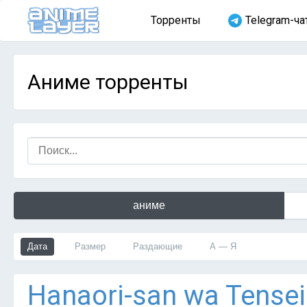
Торренты
Telegram-ча
Аниме торренты
аниме
Дата
Размер
Раздающие
А — Я
Hanaori-san wa Tensei