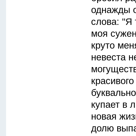
однажды 
слова: "Я 
моя сужен
круто мен
невеста н
могуществ
красивого
буквально
купает в 
новая жиз
долю выпа