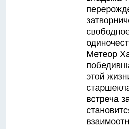
перерожд
затворнич
свободное
одиночест
Метеор Ха
победивша
этой жизн
старшекл
встреча з
становитс
взаимоот