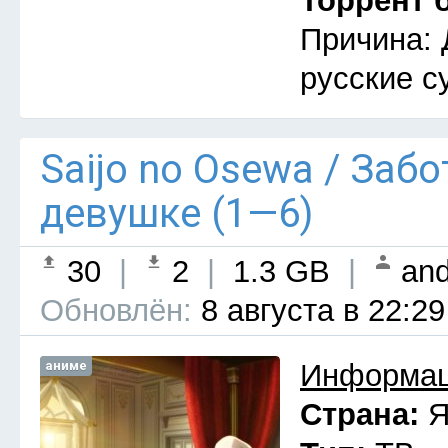
Торрент 
Причина: 
русские с
Saijo no Osewa / Заб
девушке (1—6)
30
|
2
|
1.3 GB
|
and
Обновлён:
8 августа в 22:29
аниме
Информац
Страна:
Я