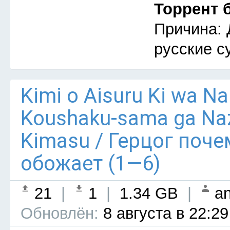
Торрент 
Причина: 
русские с
Kimi o Aisuru Ki wa Nai 
Koushaku-sama ga Naz
Kimasu / Герцог поче
обожает (1—6)
21
|
1
|
1.34 GB
|
an
Обновлён:
8 августа в 22:29