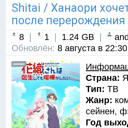
Shitai / Ханаори хоч
после перерождения 
8
|
1
|
1.24 GB
|
and
Обновлён:
8 августа в 22:30
аниме
Информац
Страна:
Я
Тип:
ТВ
Жанр:
ко
сейнен, ф
Год выхо