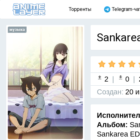
Торренты
Telegram-ча
музыка
Sankarea
2
|
0
|
Cоздан:
20 и
Исполните
Альбом:
Sa
Sankarea ED 