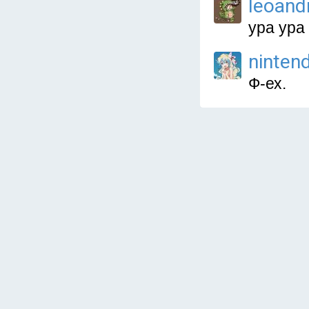
leoand
ура ура 
ninten
Ф-ех.